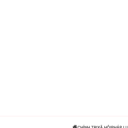
Giải trí
Đời sống
Điện ảnh
Du lịch
Âm nhạc
Làm đẹp
Sao
Chất lượng cuộc sốn
CHÍNH TRỊ
XÃ HỘI
PHÁP L