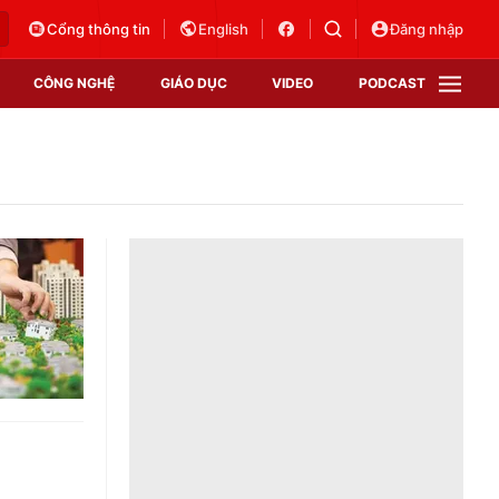
Cổng thông tin
English
Đăng nhập
CÔNG NGHỆ
GIÁO DỤC
VIDEO
PODCAST
VTV Money
VTV Thể thao
VTV Sức khoẻ
Bất động sản
Thị trường 24h
Tấm lòng Việt
Vươn mình bằng AI
VTV4
VTV8
VTV9
Lịch phát sóng
Giao lưu trực tuyến
Sự kiện