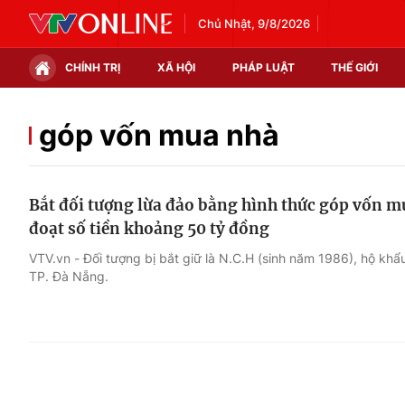
Chủ Nhật, 9/8/2026
CHÍNH TRỊ
XÃ HỘI
PHÁP LUẬT
THẾ GIỚI
Chính trị
Xã hội
góp vốn mua nhà
Thế giới
Kinh tế
Bắt đối tượng lừa đảo bằng hình thức góp vốn 
Tin tức
Tài chính
đoạt số tiền khoảng 50 tỷ đồng
Thế giới đó đây
Thị trường
VTV.vn - Đối tượng bị bắt giữ là N.C.H (sinh năm 1986), hộ khẩu 
TP. Đà Nẵng.
Câu chuyện quốc tế
Góc doanh nghiệp
Dữ liệu và đời sống