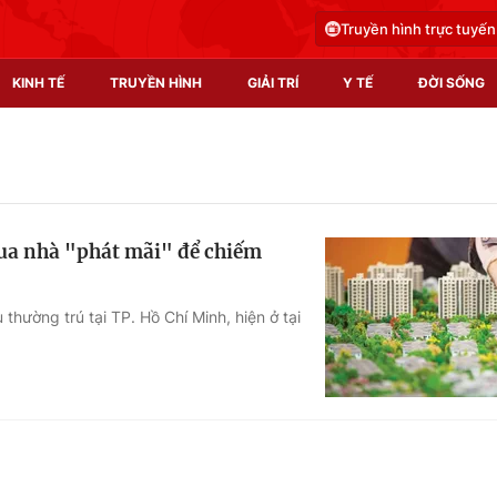
Truyền hình trực tuyến
KINH TẾ
TRUYỀN HÌNH
GIẢI TRÍ
Y TẾ
ĐỜI SỐNG
Pháp luật
Y tế
Truyền hình
Multimedia
mua nhà "phát mãi" để chiếm
Phim VTV
Video
Hậu trường
Shorts video
thường trú tại TP. Hồ Chí Minh, hiện ở tại
Nhân vật
Podcast
Khán giả
EMagazine
Giải sao mai
Photo
Infographic