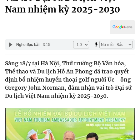
Chính trị
Nam nhiệm kỳ 2025-2030
Truyền hình
Văn hóa - Giải trí
Xã hội
Y tế
Đời sống
Pháp luật
Công nghệ
Nghe đọc bài
3:15
Giáo dục
Y tế
Sáng 18/7 tại Hà Nội, Thứ trưởng Bộ Văn hóa,
Thể thao và Du lịch Hồ An Phong đã trao quyết
Thế giới
định bổ nhiệm huyền thoại golf người Úc - ông
Tin tức
Gregory John Norman, đảm nhận vai trò Đại sứ
Kinh tế
Du lịch Việt Nam nhiệm kỳ 2025-2030.
Thế giới đó đây
Tài chính
Dữ liệu và đời sống
Câu chuyện quốc tế
Thị trường
Truyền hình
Góc doanh nghiệp