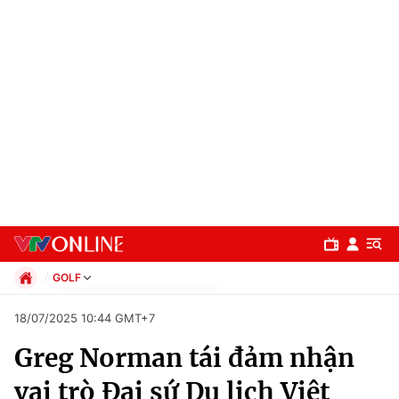
GOLF
Chính trị
18/07/2025 10:44 GMT+7
Xã hội
Greg Norman tái đảm nhận
Pháp luật
Chuyên mục
Kinh tế
vai trò Đại sứ Du lịch Việt
Thể thao