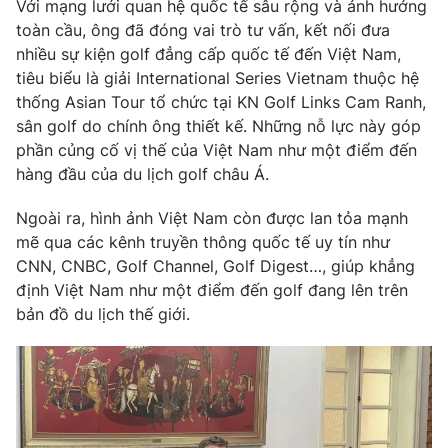
Với mạng lưới quan hệ quốc tế sâu rộng và ảnh hưởng
toàn cầu, ông đã đóng vai trò tư vấn, kết nối đưa
nhiều sự kiện golf đẳng cấp quốc tế đến Việt Nam,
tiêu biểu là giải International Series Vietnam thuộc hệ
THỜI BÁO VTV
thống Asian Tour tổ chức tại KN Golf Links Cam Ranh,
sân golf do chính ông thiết kế. Những nỗ lực này góp
phần củng cố vị thế của Việt Nam như một điểm đến
hàng đầu của du lịch golf châu Á.
Theo dõi báo trên
Ngoài ra, hình ảnh Việt Nam còn được lan tỏa mạnh
mẽ qua các kênh truyền thông quốc tế uy tín như
Cơ quan chủ quản:
Đài Truyền hình Việt Nam
CNN, CNBC, Golf Channel, Golf Digest…, giúp khẳng
Cơ quan báo chí:
Thời báo VTV
định Việt Nam như một điểm đến golf đang lên trên
Giấy phép hoạt động báo in và báo điện tử số 483/GP-BTTTT
bản đồ du lịch thế giới.
cấp ngày 29/12/2023
Tổng Biên tập:
Vũ Thanh Thủy
Phó Tổng Biên tập:
Nguyễn Thị Mỹ Hạnh, Phạm Quốc Thắng,
Nguyễn Trọng Ninh
Tổng đài VTV:
024.38 355 931 - 024.38 355 932