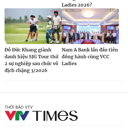
Ladies 2026?
Đỗ Đức Khang giành
Nam A Bank lần đầu tiên
danh hiệu SJG Tour thứ
đồng hành cùng VCC
2 sự nghiệp sau chức vô
Ladies
địch chặng 3/2026
THỜI BÁO VTV