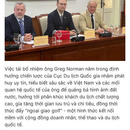
Ðiện thoại Thời báo VTV:
024.66 897 897
Email:
toasoan@vtv.vn
Liên hệ quảng cáo:
024-7300.7108
Việc tái bổ nhiệm ông Greg Norman nằm trong định
hướng chiến lược của Cục Du lịch Quốc gia nhằm phát
huy uy tín, hiểu biết sâu sắc về Việt Nam và các mối
quan hệ quốc tế của ông để quảng bá hình ảnh đất
nước, hướng tới phân khúc khách du lịch chất lượng
® Cấm sao chép dưới mọi hình thức nếu không có sự chấp
cao, gia tăng thời gian lưu trú và chi tiêu, đồng thời
thuận bằng văn bản. Ghi rõ nguồn VTV.vn khi phát hành lại
thúc đẩy “ngoại giao golf” - một hình thức kết nối
thông tin từ website này.
mềm với cộng đồng doanh nhân, thể thao và du lịch
quốc tế.