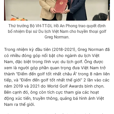
Photo
Infographic
Video
Shorts video
Thứ trưởng Bộ VH-TT-DL Hồ An Phong trao quyết định
bổ nhiệm Đại sứ Du lịch Việt Nam cho huyền thoại golf
Greg Norman.
VTV Money
VTV Thể thao
Trong nhiệm kỳ đầu tiên (2018-2021), Greg Norman đã
VTV Sức khoẻ
Bất động sản
có nhiều đóng góp nổi bật cho ngành du lịch Việt
Nam, đặc biệt trong lĩnh vực du lịch golf. Ông được
Thị trường 24h
Tấm lòng Việt
xem là người góp phần quan trọng đưa Việt Nam trở
thành “Điểm đến golf tốt nhất châu Á” trong 8 năm liên
tiếp, và “Điểm đến golf tốt nhất thế giới” 2 lần vào các
VTV4
Vươn mình bằng AI
năm 2019 và 2021 do World Golf Awards bình chọn.
Bên cạnh đó, ông còn tích cực tham gia các hoạt
VTV9
VTV8
động xúc tiến, truyền thông, quảng bá hình ảnh Việt
Nam ra thế giới.
Liên hệ tòa soạn
English