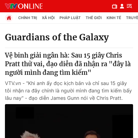
CHÍNH TRỊ
XÃ HỘI
PHÁP LUẬT
THẾ GIỚI
KINH TẾ
TRUYỀ
Guardians of the Galaxy
Chuyên mục
Vệ binh giải ngân hà: Sau 15 giây Chris
Chính trị
Pratt thử vai, đạo diễn đã nhận ra "đây là
người mình đang tìm kiếm"
Xã hội
VTV.vn - "Khi anh ấy đọc kịch bản và chỉ sau 15 giây
tôi nhận ra đây chính là người mình đang tìm kiếm bấy
Pháp luật
lâu nay" - đạo diễn James Gunn nói về Chris Pratt.
Y tế
Thế giới