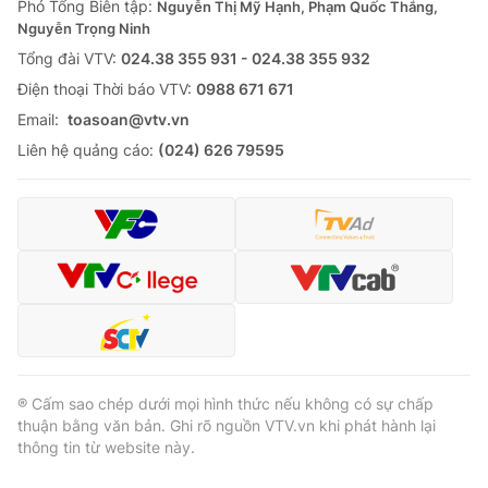
Phó Tổng Biên tập:
Nguyễn Thị Mỹ Hạnh, Phạm Quốc Thắng,
Nguyễn Trọng Ninh
Tổng đài VTV:
024.38 355 931 - 024.38 355 932
Ðiện thoại Thời báo VTV:
0988 671 671
® Cấm sao chép dưới mọi hình thức nếu không có sự chấp
Email:
toasoan@vtv.vn
thuận bằng văn bản. Ghi rõ nguồn VTV.vn khi phát hành lại
thông tin từ website này.
Liên hệ quảng cáo:
(024) 626 79595
® Cấm sao chép dưới mọi hình thức nếu không có sự chấp
thuận bằng văn bản. Ghi rõ nguồn VTV.vn khi phát hành lại
thông tin từ website này.