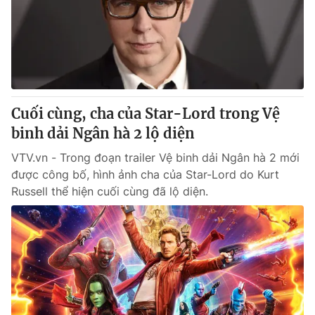
Giao lưu trực tuyến
Sản phẩm
Lịch phát sóng
Thị trường
Tư vấn
Chuyên mục khác
Cuối cùng, cha của Star-Lord trong Vệ
Emagazine
Podcast
binh dải Ngân hà 2 lộ diện
VTV.vn - Trong đoạn trailer Vệ binh dải Ngân hà 2 mới
Photo
Infographic
được công bố, hình ảnh cha của Star-Lord do Kurt
Russell thể hiện cuối cùng đã lộ diện.
Video
Shorts video
VTV Money
VTV Thể thao
VTV Sức khoẻ
Bất động sản