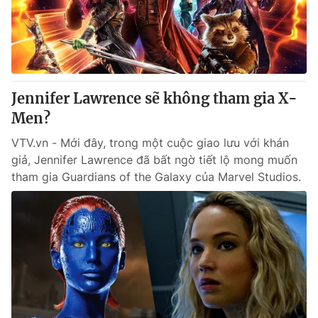
Thị trường 24h
Tấm lòng Việt
VTV4
Vươn mình bằng AI
VTV9
VTV8
Jennifer Lawrence sẽ không tham gia X-
Men?
Liên hệ tòa soạn
English
VTV.vn - Mới đây, trong một cuộc giao lưu với khán
giả, Jennifer Lawrence đã bất ngờ tiết lộ mong muốn
tham gia Guardians of the Galaxy của Marvel Studios.
THỜI BÁO VTV
Theo dõi báo trên
Cơ quan chủ quản:
Đài Truyền hình Việt Nam