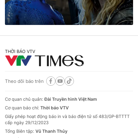
Cơ quan báo chí:
Thời báo VTV
Giấy phép hoạt động báo in và báo điện tử số 483/GP-BTTTT
cấp ngày 29/12/2023
Tổng Biên tập:
Vũ Thanh Thủy
Phó Tổng Biên tập:
Nguyễn Thị Mỹ Hạnh, Phạm Quốc Thắng,
Nguyễn Trọng Ninh
THỜI BÁO VTV
Tổng đài VTV:
024.38 355 931 - 024.38 355 932
Ðiện thoại Thời báo VTV:
024.66 897 897
Email:
toasoan@vtv.vn
Liên hệ quảng cáo:
024-7300.7108
Theo dõi báo trên
Cơ quan chủ quản:
Đài Truyền hình Việt Nam
Cơ quan báo chí:
Thời báo VTV
Giấy phép hoạt động báo in và báo điện tử số 483/GP-BTTTT
cấp ngày 29/12/2023
Tổng Biên tập:
Vũ Thanh Thủy