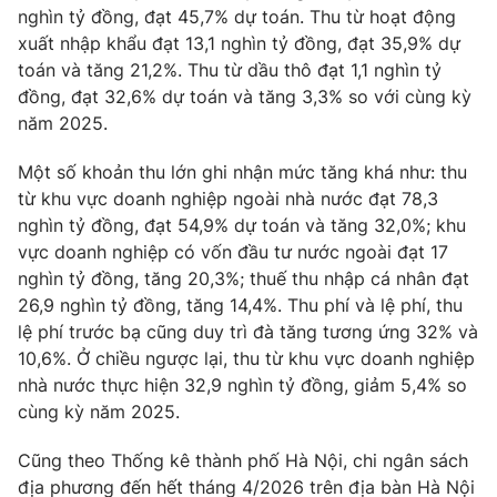
nghìn tỷ đồng, đạt 45,7% dự toán. Thu từ hoạt động
Photo
Infographic
xuất nhập khẩu đạt 13,1 nghìn tỷ đồng, đạt 35,9% dự
toán và tăng 21,2%. Thu từ dầu thô đạt 1,1 nghìn tỷ
đồng, đạt 32,6% dự toán và tăng 3,3% so với cùng kỳ
Video
Shorts video
năm 2025.
VTV Money
VTV Thể thao
Một số khoản thu lớn ghi nhận mức tăng khá như: thu
từ khu vực doanh nghiệp ngoài nhà nước đạt 78,3
nghìn tỷ đồng, đạt 54,9% dự toán và tăng 32,0%; khu
VTV Sức khoẻ
Bất động sản
vực doanh nghiệp có vốn đầu tư nước ngoài đạt 17
nghìn tỷ đồng, tăng 20,3%; thuế thu nhập cá nhân đạt
Thị trường 24h
Tấm lòng Việt
26,9 nghìn tỷ đồng, tăng 14,4%. Thu phí và lệ phí, thu
lệ phí trước bạ cũng duy trì đà tăng tương ứng 32% và
VTV4
Vươn mình bằng AI
10,6%. Ở chiều ngược lại, thu từ khu vực doanh nghiệp
nhà nước thực hiện 32,9 nghìn tỷ đồng, giảm 5,4% so
cùng kỳ năm 2025.
VTV9
VTV8
Cũng theo Thống kê thành phố Hà Nội, chi ngân sách
Liên hệ tòa soạn
English
địa phương đến hết tháng 4/2026 trên địa bàn Hà Nội