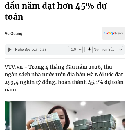
Chính trị
đầu năm đạt hơn 45% dự
Truyền hình
toán
Văn hóa - Giải trí
Xã hội
Y tế
Đời sống
Vũ Quang
Pháp luật
Công nghệ
Giáo dục
Nghe đọc bài
2:38
Y tế
VTV.vn - Trong 4 tháng đầu năm 2026, thu
Thế giới
ngân sách nhà nước trên địa bàn Hà Nội ước đạt
Tin tức
293,4 nghìn tỷ đồng, hoàn thành 45,1% dự toán
Kinh tế
năm.
Thế giới đó đây
Tài chính
Dữ liệu và đời sống
Câu chuyện quốc tế
Thị trường
Truyền hình
Góc doanh nghiệp