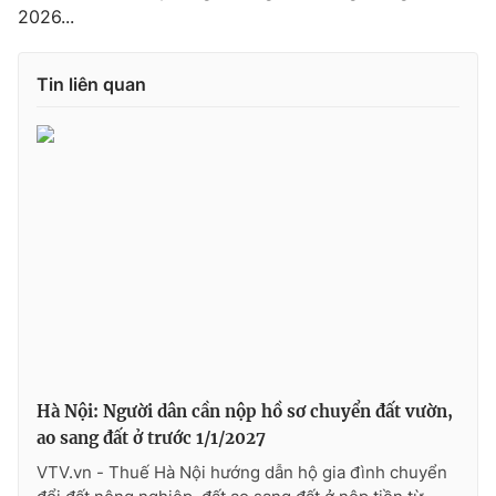
Ðiện thoại Thời báo VTV:
024.66 897 897
2026...
Email:
toasoan@vtv.vn
Liên hệ quảng cáo:
024-7300.7108
Tin liên quan
® Cấm sao chép dưới mọi hình thức nếu không có sự chấp
thuận bằng văn bản. Ghi rõ nguồn VTV.vn khi phát hành lại
Hà Nội: Người dân cần nộp hồ sơ chuyển đất vườn,
thông tin từ website này.
ao sang đất ở trước 1/1/2027
VTV.vn - Thuế Hà Nội hướng dẫn hộ gia đình chuyển