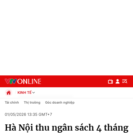
KINH TẾ
Chính trị
Tài chính
Thị trường
Góc doanh nghiệp
Xã hội
01/05/2026 13:35 GMT+7
Pháp luật
Chuyên mục
Kinh tế
Hà Nội thu ngân sách 4 tháng
Thể thao