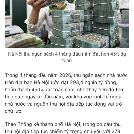
Phim VTV
Giải trí
Hậu trường
Điện ảnh
Đời sống
Nhân vật
Âm nhạc
Du lịch
Khán giả
Giáo dục
Sao
Làm đẹp
Giải sao mai
Tuyển sinh
Hà Nội thu ngân sách 4 tháng đầu năm đạt hơn 45% dự
Công nghệ
Chất lượng cuộc sống
toán
Học trực tuyến
Hitech Công nghệ tương lai
Trong 4 tháng đầu năm 2026, thu ngân sách nhà nước
Giao lưu trực tuyến
trên địa bàn Hà Nội ước đạt 293,4 nghìn tỷ đồng,
Sản phẩm
hoàn thành 45,1% dự toán năm, cho thấy tiến độ thu
Lịch phát sóng
Thị trường
tích cực ngay từ đầu năm, với khu vực kinh tế ngoài
nhà nước và nguồn thu nội địa tiếp tục đóng vai trò
Tư vấn
chủ lực.
Chuyên mục khác
Theo Thống kê thành phố Hà Nội, trong cơ cấu thu,
Emagazine
Podcast
thu nội địa tiếp tục chiếm tỷ trọng chủ yếu với 279