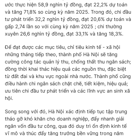
ước thực hiện 58,9 nghìn tỷ đồng, đạt 22,2% dự toán
và tăng 71,8% so cùng kỳ năm 2025. Trong đó, chi đầu
tư phát triển 32,2 nghìn tỷ đồng, đạt 20,6% dự toán và
gấp 2,74 lần so với cùng kỳ năm 2025 ; chi thường
THỜI BÁO VTV
xuyên 26,6 nghìn tỷ đồng, đạt 33,1% và tăng 18,3%.
Để đạt được các mục tiêu, chỉ tiêu kinh tế - xã hội
những tháng tiếp theo, thành phố Hà Nội sẽ tăng
Theo dõi báo trên
cường công tác quản lý thu, chống thất thu ngân sách;
đồng thời khai thác hiệu quả các nguồn thu, đặc biệt
từ đất đai và khu vực ngoài nhà nước. Thành phố cũng
Cơ quan chủ quản:
Đài Truyền hình Việt Nam
điều hành chi ngân sách chặt chẽ, tiết kiệm, hiệu quả;
Cơ quan báo chí:
Thời báo VTV
ưu tiên chi đầu tư phát triển và các lĩnh vực an sinh xã
Giấy phép hoạt động báo in và báo điện tử số 483/GP-BTTTT
hội.
cấp ngày 29/12/2023
Tổng Biên tập:
Vũ Thanh Thủy
Song song với đó, Hà Nội xác định tiếp tục tập trung
Phó Tổng Biên tập:
Nguyễn Thị Mỹ Hạnh, Phạm Quốc Thắng,
tháo gỡ khó khăn cho doanh nghiệp, đẩy nhanh giải
Nguyễn Trọng Ninh
ngân vốn đầu tư công, qua đó duy trì ổn định kinh tế
Tổng đài VTV:
024.38 355 931 - 024.38 355 932
vĩ mô và thúc đẩy tăng trưởng bền vững trong năm