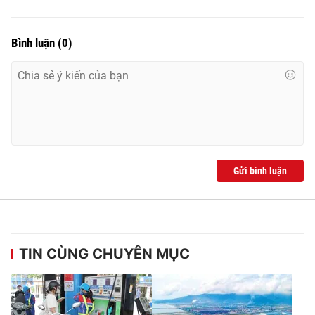
Bình luận
(
0
)
Gửi bình luận
TIN CÙNG CHUYÊN MỤC