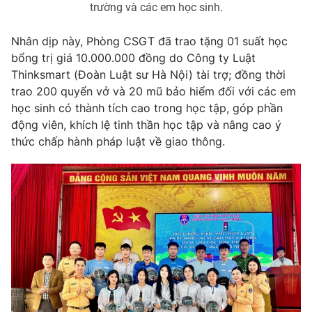
trường và các em học sinh.
Ðiện thoại Thời báo VTV:
024.66 897 897
Email:
toasoan@vtv.vn
Nhân dịp này, Phòng CSGT đã trao tặng 01 suất học
Liên hệ quảng cáo:
024-7300.7108
bổng trị giá 10.000.000 đồng do Công ty Luật
Thinksmart (Đoàn Luật sư Hà Nội) tài trợ; đồng thời
trao 200 quyển vở và 20 mũ bảo hiểm đối với các em
học sinh có thành tích cao trong học tập, góp phần
động viên, khích lệ tinh thần học tập và nâng cao ý
thức chấp hành pháp luật về giao thông.
® Cấm sao chép dưới mọi hình thức nếu không có sự chấp
thuận bằng văn bản. Ghi rõ nguồn VTV.vn khi phát hành lại
thông tin từ website này.