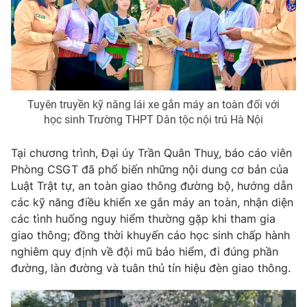
Phim VTV
Giải trí
Hậu trường
Điện ảnh
Đời sống
Nhân vật
Âm nhạc
Du lịch
Khán giả
Giáo dục
Sao
Tuyên truyền kỹ năng lái xe gắn máy an toàn đối với
Làm đẹp
Giải sao mai
học sinh Trường THPT Dân tộc nội trú Hà Nội
Tuyển sinh
Công nghệ
Chất lượng cuộc sống
Học trực tuyến
Tại chương trình, Đại úy Trần Quân Thuỵ, báo cáo viên
Hitech Công nghệ tương lai
Phòng CSGT đã phổ biến những nội dung cơ bản của
Giao lưu trực tuyến
Luật Trật tự, an toàn giao thông đường bộ, hướng dẫn
Sản phẩm
các kỹ năng điều khiển xe gắn máy an toàn, nhận diện
Lịch phát sóng
Thị trường
các tình huống nguy hiểm thường gặp khi tham gia
giao thông; đồng thời khuyến cáo học sinh chấp hành
Tư vấn
nghiêm quy định về đội mũ bảo hiểm, đi đúng phần
Chuyên mục khác
đường, làn đường và tuân thủ tín hiệu đèn giao thông.
Emagazine
Podcast