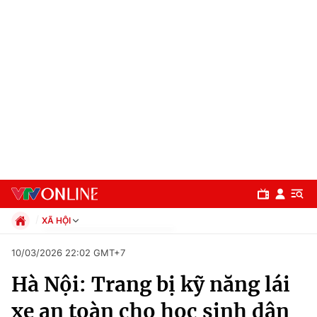
XÃ HỘI
Chính trị
10/03/2026 22:02 GMT+7
Xã hội
Hà Nội: Trang bị kỹ năng lái
Pháp luật
Chuyên mục
Kinh tế
xe an toàn cho học sinh dân
Thể thao