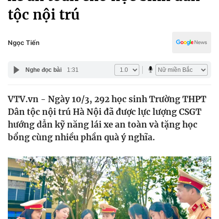
Chính trị
tộc nội trú
Truyền hình
Văn hóa - Giải trí
Xã hội
Y tế
Ngọc Tiến
Đời sống
Pháp luật
Công nghệ
Nghe đọc bài
1:31
Giáo dục
Y tế
VTV.vn - Ngày 10/3, 292 học sinh Trường THPT
Dân tộc nội trú Hà Nội đã được lực lượng CSGT
Thế giới
hướng dẫn kỹ năng lái xe an toàn và tặng học
Tin tức
bổng cùng nhiều phần quà ý nghĩa.
Kinh tế
Thế giới đó đây
Tài chính
Dữ liệu và đời sống
Câu chuyện quốc tế
Thị trường
Truyền hình
Góc doanh nghiệp