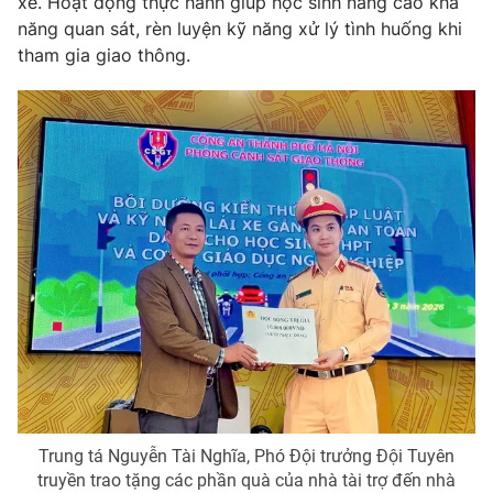
xe. Hoạt động thực hành giúp học sinh nâng cao khả
năng quan sát, rèn luyện kỹ năng xử lý tình huống khi
tham gia giao thông.
THỜI BÁO VTV
Theo dõi báo trên
Cơ quan chủ quản:
Đài Truyền hình Việt Nam
Cơ quan báo chí:
Thời báo VTV
Giấy phép hoạt động báo in và báo điện tử số 483/GP-BTTTT
cấp ngày 29/12/2023
Tổng Biên tập:
Vũ Thanh Thủy
Phó Tổng Biên tập:
Nguyễn Thị Mỹ Hạnh, Phạm Quốc Thắng,
Nguyễn Trọng Ninh
Trung tá Nguyễn Tài Nghĩa, Phó Đội trưởng Đội Tuyên
Tổng đài VTV:
024.38 355 931 - 024.38 355 932
truyền trao tặng các phần quà của nhà tài trợ đến nhà