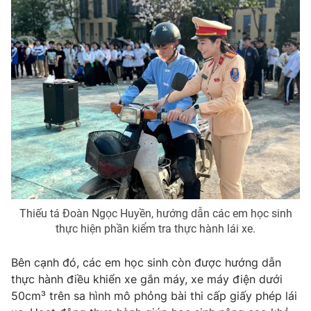
Photo
Infographic
Video
Shorts video
VTV Money
VTV Thể thao
VTV Sức khoẻ
Bất động sản
Thị trường 24h
Tấm lòng Việt
Thiếu tá Đoàn Ngọc Huyền, hướng dẫn các em học sinh
VTV4
Vươn mình bằng AI
thực hiện phần kiểm tra thực hành lái xe.
Bên cạnh đó, các em học sinh còn được hướng dẫn
VTV9
VTV8
thực hành điều khiển xe gắn máy, xe máy điện dưới
50cm³ trên sa hình mô phỏng bài thi cấp giấy phép lái
Liên hệ tòa soạn
English