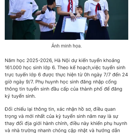
Phim VTV
Giải trí
Hậu trường
Điện ảnh
Đời sống
Nhân vật
Âm nhạc
Du lịch
Khán giả
Giáo dục
Sao
Ảnh minh họa.
Làm đẹp
Giải sao mai
Tuyển sinh
Công nghệ
Chất lượng cuộc sống
Năm học 2025-2026, Hà Nội dự kiến tuyển khoảng
Học trực tuyến
161.000 học sinh lớp 6. Theo kế hoạch,việc tuyển sinh
Hitech Công nghệ tương lai
trực tuyến lớp 6 được thực hiện từ 0h ngày 7/7 đến 24
Giao lưu trực tuyến
giờ ngày 9/7. Phụ huynh học sinh đăng nhập cổng
Sản phẩm
thông tin tuyển sinh đầu cấp của thành phố để đăng
Lịch phát sóng
Thị trường
ký tuyển sinh.
Tư vấn
Đối chiếu lại thông tin, xác nhận hồ sơ, điều quan
Chuyên mục khác
trọng và mới nhất của kỳ tuyển sinh năm nay là sự
thay đổi địa giới hành chính, điều này khiến phụ huynh
Emagazine
Podcast
và nhà trường nhanh chóng cập nhật và hướng dẫn