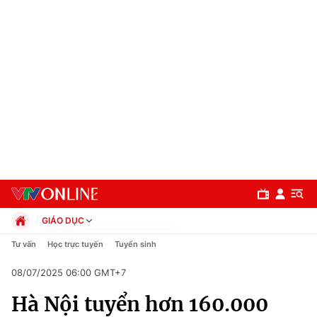
GIÁO DỤC
Chính trị
Tư vấn
Học trực tuyến
Tuyển sinh
Xã hội
08/07/2025 06:00 GMT+7
Pháp luật
Chuyên mục
Kinh tế
Hà Nội tuyển hơn 160.000
Thể thao