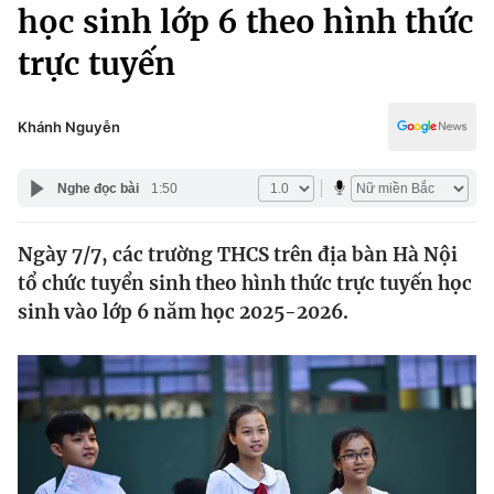
Chính trị
học sinh lớp 6 theo hình thức
Truyền hình
trực tuyến
Văn hóa - Giải trí
Xã hội
Y tế
Đời sống
Khánh Nguyễn
Pháp luật
Công nghệ
Giáo dục
Nghe đọc bài
1:50
Y tế
Ngày 7/7, các trường THCS trên địa bàn Hà Nội
Thế giới
tổ chức tuyển sinh theo hình thức trực tuyến học
Tin tức
sinh vào lớp 6 năm học 2025-2026.
Kinh tế
Thế giới đó đây
Tài chính
Dữ liệu và đời sống
Câu chuyện quốc tế
Thị trường
Truyền hình
Góc doanh nghiệp