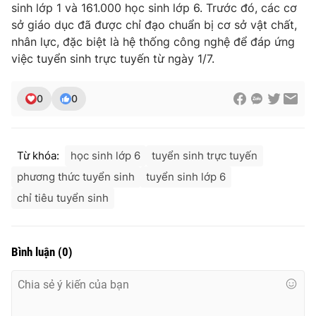
sinh lớp 1 và 161.000 học sinh lớp 6. Trước đó, các cơ
sở giáo dục đã được chỉ đạo chuẩn bị cơ sở vật chất,
nhân lực, đặc biệt là hệ thống công nghệ để đáp ứng
việc tuyển sinh trực tuyến từ ngày 1/7.
THỜI BÁO VTV
0
0
Theo dõi báo trên
Từ khóa:
học sinh lớp 6
tuyển sinh trực tuyến
phương thức tuyển sinh
tuyển sinh lớp 6
Cơ quan chủ quản:
Đài Truyền hình Việt Nam
Cơ quan báo chí:
Thời báo VTV
chỉ tiêu tuyển sinh
Giấy phép hoạt động báo in và báo điện tử số 483/GP-BTTTT
cấp ngày 29/12/2023
Tổng Biên tập:
Vũ Thanh Thủy
Bình luận
(
0
)
Phó Tổng Biên tập:
Nguyễn Thị Mỹ Hạnh, Phạm Quốc Thắng,
Nguyễn Trọng Ninh
Tổng đài VTV:
024.38 355 931 - 024.38 355 932