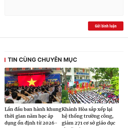
Ðiện thoại Thời báo VTV:
024.66 897 897
Email:
toasoan@vtv.vn
Liên hệ quảng cáo:
024-7300.7108
Gửi bình luận
TIN CÙNG CHUYÊN MỤC
® Cấm sao chép dưới mọi hình thức nếu không có sự chấp
thuận bằng văn bản. Ghi rõ nguồn VTV.vn khi phát hành lại
Lần đầu ban hành khung
Khánh Hòa sắp xếp lại
thông tin từ website này.
thời gian năm học áp
hệ thống trường công,
dụng ổn định từ 2026-
giảm 271 cơ sở giáo dục