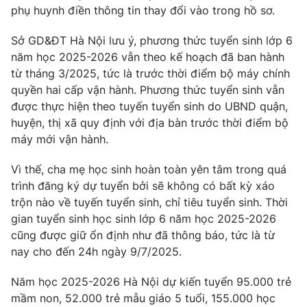
phụ huynh điền thông tin thay đổi vào trong hồ sơ.
Photo
Infographic
Sở GD&ĐT Hà Nội lưu ý, phương thức tuyển sinh lớp 6
năm học 2025-2026 vẫn theo kế hoạch đã ban hành
Video
Shorts video
từ tháng 3/2025, tức là trước thời điểm bộ máy chính
quyền hai cấp vận hành. Phương thức tuyển sinh vẫn
VTV Money
VTV Thể thao
được thực hiện theo tuyến tuyển sinh do UBND quận,
huyện, thị xã quy định với địa bàn trước thời điểm bộ
máy mới vận hành.
VTV Sức khoẻ
Bất động sản
Vì thế, cha mẹ học sinh hoàn toàn yên tâm trong quá
Thị trường 24h
Tấm lòng Việt
trình đăng ký dự tuyển bởi sẽ không có bất kỳ xáo
trộn nào về tuyến tuyển sinh, chỉ tiêu tuyển sinh. Thời
gian tuyển sinh học sinh lớp 6 năm học 2025-2026
VTV4
Vươn mình bằng AI
cũng được giữ ổn định như đã thông báo, tức là từ
nay cho đến 24h ngày 9/7/2025.
VTV9
VTV8
Năm học 2025-2026 Hà Nội dự kiến tuyển 95.000 trẻ
mầm non, 52.000 trẻ mẫu giáo 5 tuổi, 155.000 học
Liên hệ tòa soạn
English