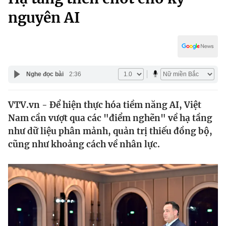
Chính trị
Truyền hình
nguyên AI
Văn hóa - Giải trí
Xã hội
Y tế
Đời sống
Pháp luật
Công nghệ
Nghe đọc bài
2:36
Giáo dục
Y tế
VTV.vn - Để hiện thực hóa tiềm năng AI, Việt
Nam cần vượt qua các "điểm nghẽn" về hạ tầng
Thế giới
như dữ liệu phân mảnh, quản trị thiếu đồng bộ,
Tin tức
cũng như khoảng cách về nhân lực.
Kinh tế
Thế giới đó đây
Tài chính
Dữ liệu và đời sống
Câu chuyện quốc tế
Thị trường
Truyền hình
Góc doanh nghiệp