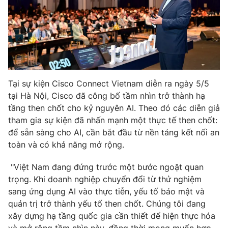
Phim VTV
Giải trí
Hậu trường
Điện ảnh
Đời sống
Nhân vật
Âm nhạc
Du lịch
Khán giả
Giáo dục
Sao
Làm đẹp
Tại sự kiện Cisco Connect Vietnam diễn ra ngày 5/5
Giải sao mai
Tuyển sinh
tại Hà Nội, Cisco đã công bố tầm nhìn trở thành hạ
Công nghệ
Chất lượng cuộc sống
tầng then chốt cho kỷ nguyên AI. Theo đó các diễn giả
Học trực tuyến
tham gia sự kiện đã nhấn mạnh một thực tế then chốt:
Hitech Công nghệ tương lai
Giao lưu trực tuyến
để sẵn sàng cho AI, cần bắt đầu từ nền tảng kết nối an
Sản phẩm
toàn và có khả năng mở rộng.
Lịch phát sóng
Thị trường
"Việt Nam đang đứng trước một bước ngoặt quan
trọng. Khi doanh nghiệp chuyển đổi từ thử nghiệm
Tư vấn
sang ứng dụng AI vào thực tiễn, yếu tố bảo mật và
Chuyên mục khác
quản trị trở thành yếu tố then chốt. Chúng tôi đang
Emagazine
Podcast
xây dựng hạ tầng quốc gia cần thiết để hiện thực hóa
và mở rộng tầm nhìn này, đồng thời mong muốn hợp