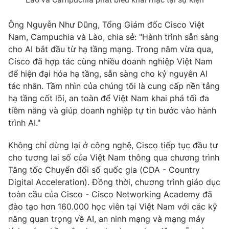
Ðiện thoại Thời báo VTV:
024.66 897 897
Email:
toasoan@vtv.vn
Ông Nguyễn Như Dũng, Tổng Giám đốc Cisco Việt
Liên hệ quảng cáo:
024-7300.7108
Nam, Campuchia và Lào, chia sẻ: "Hành trình sẵn sàng
cho AI bắt đầu từ hạ tầng mạng. Trong năm vừa qua,
Cisco đã hợp tác cùng nhiều doanh nghiệp Việt Nam
để hiện đại hóa hạ tầng, sẵn sàng cho kỷ nguyên AI
tác nhân. Tầm nhìn của chúng tôi là cung cấp nền tảng
hạ tầng cốt lõi, an toàn để Việt Nam khai phá tối đa
tiềm năng và giúp doanh nghiệp tự tin bước vào hành
trình AI."
Không chỉ dừng lại ở công nghệ, Cisco tiếp tục đầu tư
cho tương lai số của Việt Nam thông qua chương trình
Tăng tốc Chuyển đổi số quốc gia (CDA - Country
® Cấm sao chép dưới mọi hình thức nếu không có sự chấp
Digital Acceleration). Đồng thời, chương trình giáo dục
thuận bằng văn bản. Ghi rõ nguồn VTV.vn khi phát hành lại
toàn cầu của Cisco - Cisco Networking Academy đã
thông tin từ website này.
đào tạo hơn 160.000 học viên tại Việt Nam với các kỹ
năng quan trọng về AI, an ninh mạng và mạng máy