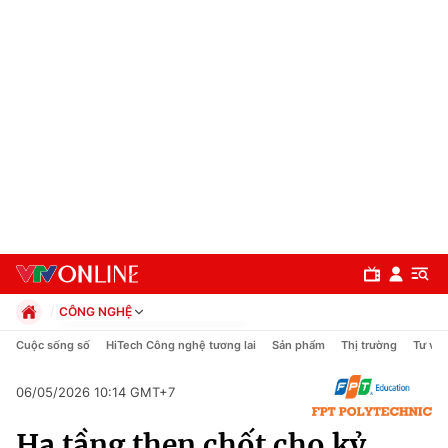
CÔNG NGHỆ
Chính trị
Cuộc sống số
HiTech Công nghệ tương lai
Sản phẩm
Thị trường
Tư vấn
Xã hội
Pháp luật
06/05/2026 10:14 GMT+7
Chuyên mục
Kinh tế
Hạ tầng then chốt cho kỷ
Thể thao