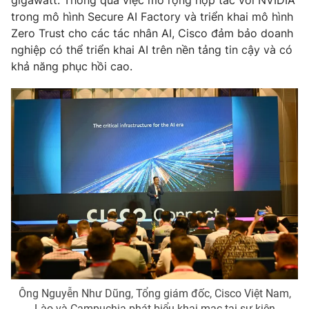
trong mô hình Secure AI Factory và triển khai mô hình
Zero Trust cho các tác nhân AI, Cisco đảm bảo doanh
nghiệp có thể triển khai AI trên nền tảng tin cậy và có
khả năng phục hồi cao.
THỜI BÁO VTV
Theo dõi báo trên
Cơ quan chủ quản:
Đài Truyền hình Việt Nam
Cơ quan báo chí:
Thời báo VTV
Giấy phép hoạt động báo in và báo điện tử số 483/GP-BTTTT
cấp ngày 29/12/2023
Tổng Biên tập:
Vũ Thanh Thủy
Phó Tổng Biên tập:
Nguyễn Thị Mỹ Hạnh, Phạm Quốc Thắng,
Nguyễn Trọng Ninh
Ông Nguyễn Như Dũng, Tổng giám đốc, Cisco Việt Nam,
Tổng đài VTV:
024.38 355 931 - 024.38 355 932
Lào và Campuchia phát biểu khai mạc tại sự kiện