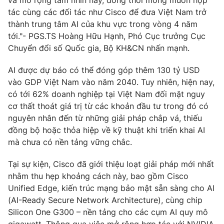
tác cùng các đối tác như Cisco để đưa Việt Nam trở
Photo
Infographic
thành trung tâm AI của khu vực trong vòng 4 năm
tới."- PGS.TS Hoàng Hữu Hạnh, Phó Cục trưởng Cục
Video
Shorts video
Chuyển đổi số Quốc gia, Bộ KH&CN nhấn mạnh.
AI được dự báo có thể đóng góp thêm 130 tỷ USD
VTV Money
VTV Thể thao
vào GDP Việt Nam vào năm 2040. Tuy nhiên, hiện nay,
có tới 62% doanh nghiệp tại Việt Nam đối mặt nguy
VTV Sức khoẻ
Bất động sản
cơ thất thoát giá trị từ các khoản đầu tư trong đó có
nguyên nhân đến từ những giải pháp chắp vá, thiếu
đồng bộ hoặc thỏa hiệp về kỹ thuật khi triển khai AI
Thị trường 24h
Tấm lòng Việt
mà chưa có nền tảng vững chắc.
VTV4
Vươn mình bằng AI
Tại sự kiện, Cisco đã giới thiệu loạt giải pháp mới nhất
nhằm thu hẹp khoảng cách này, bao gồm Cisco
Unified Edge, kiến trúc mạng bảo mật sẵn sàng cho AI
VTV9
VTV8
(AI-Ready Secure Network Architecture), cùng chip
Silicon One G300 – nền tảng cho các cụm AI quy mô
Liên hệ tòa soạn
English
gigawatt. Thông qua việc mở rộng hợp tác với NVIDIA