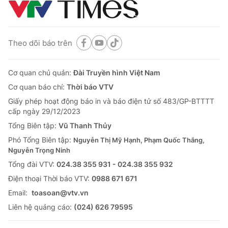
Theo dõi báo trên
Cơ quan chủ quản:
Đài Truyền hình Việt Nam
Cơ quan báo chí:
Thời báo VTV
Giấy phép hoạt động báo in và báo điện tử số 483/GP-BTTTT
cấp ngày 29/12/2023
Tổng Biên tập:
Vũ Thanh Thủy
Phó Tổng Biên tập:
Nguyễn Thị Mỹ Hạnh, Phạm Quốc Thắng,
Nguyễn Trọng Ninh
Tổng đài VTV:
024.38 355 931 - 024.38 355 932
Ðiện thoại Thời báo VTV:
0988 671 671
Email:
toasoan@vtv.vn
Liên hệ quảng cáo:
(024) 626 79595