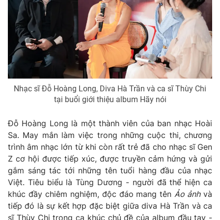
Phim VTV
Giải trí
Hậu trường
Điện ảnh
Đời sống
Nhân vật
Âm nhạc
Du lịch
Khán giả
Giáo dục
Sao
Làm đẹp
Giải sao mai
Tuyển sinh
Nhạc sĩ Đỗ Hoàng Long, Diva Hà Trần và ca sĩ Thùy Chi
Công nghệ
Chất lượng cuộc sống
tại buổi giới thiệu album Hãy nói
Học trực tuyến
Hitech Công nghệ tương lai
Đỗ Hoàng Long là một thành viên của ban nhạc Hoài
Giao lưu trực tuyến
Sa. May mắn làm việc trong những cuộc thi, chương
Sản phẩm
trình âm nhạc lớn từ khi còn rất trẻ đã cho nhạc sĩ Gen
Lịch phát sóng
Thị trường
Z cơ hội được tiếp xúc, được truyền cảm hứng và gửi
gắm sáng tác tới những tên tuổi hàng đầu của nhạc
Tư vấn
Việt. Tiêu biểu là Tùng Dương - người đã thể hiện ca
Chuyên mục khác
khúc đầy chiêm nghiệm, độc đáo mang tên
Ảo ảnh
và
tiếp đó là sự kết hợp đặc biệt giữa diva Hà Trần và ca
Emagazine
Podcast
sĩ Thùy Chi trong ca khúc chủ đề của album đầu tay -