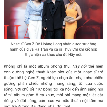
THỜI BÁO VTV
Theo dõi báo trên
Nhạc sĩ Gen Z Đỗ Hoàng Long nhận được sự đồng
hành của diva Hà Trần và ca sĩ Thùy Chi khi kết hợp
Cơ quan chủ quản:
Đài Truyền hình Việt Nam
thực hiện ca khúc chủ đề Hãy nói.
Cơ quan báo chí:
Thời báo VTV
Giấy phép hoạt động báo in và báo điện tử số 483/GP-BTTTT
Không chỉ là một album phòng thu,
Hãy nói
thể hiện
cấp ngày 29/12/2023
con đường nghệ thuật khác biệt của một nhạc sĩ trẻ
Tổng Biên tập:
Vũ Thanh Thủy
thuộc thế hệ Gen Z, người lựa chọn âm nhạc như chiếc
Phó Tổng Biên tập:
Nguyễn Thị Mỹ Hạnh, Phạm Quốc Thắng,
gương phản chiếu những mảng sáng, tối của cuộc
Nguyễn Trọng Ninh
sống. Với chủ đề “Từ bóng tối xã hội đến ánh sáng nội
Tổng đài VTV:
024.38 355 931 - 024.38 355 932
tâm”, album gồm 8 ca khúc, mỗi bài mang một lát cắt
riêng về đời sống, cảm xúc và mâu thuẫn nội tâm mà
Ðiện thoại Thời báo VTV:
024.66 897 897
giới trẻ đương đại đang phải đối mặt.