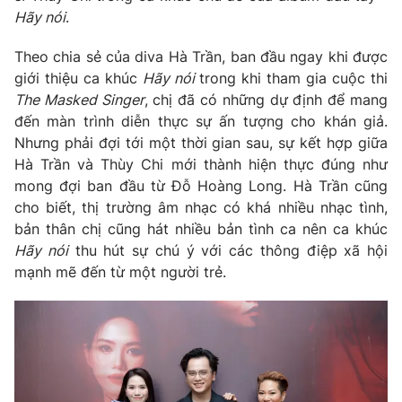
Hãy nói
.
Photo
Infographic
Theo chia sẻ của diva Hà Trần, ban đầu ngay khi được
giới thiệu ca khúc
Hãy nói
trong khi tham gia cuộc thi
Video
Shorts video
The Masked Singer
, chị đã có những dự định để mang
đến màn trình diễn thực sự ấn tượng cho khán giả.
VTV Money
VTV Thể thao
Nhưng phải đợi tới một thời gian sau, sự kết hợp giữa
Hà Trần và Thùy Chi mới thành hiện thực đúng như
VTV Sức khoẻ
Bất động sản
mong đợi ban đầu từ Đỗ Hoàng Long. Hà Trần cũng
cho biết, thị trường âm nhạc có khá nhiều nhạc tình,
bản thân chị cũng hát nhiều bản tình ca nên ca khúc
Thị trường 24h
Tấm lòng Việt
Hãy nói
thu hút sự chú ý với các thông điệp xã hội
mạnh mẽ đến từ một người trẻ.
VTV4
Vươn mình bằng AI
VTV9
VTV8
Liên hệ tòa soạn
English