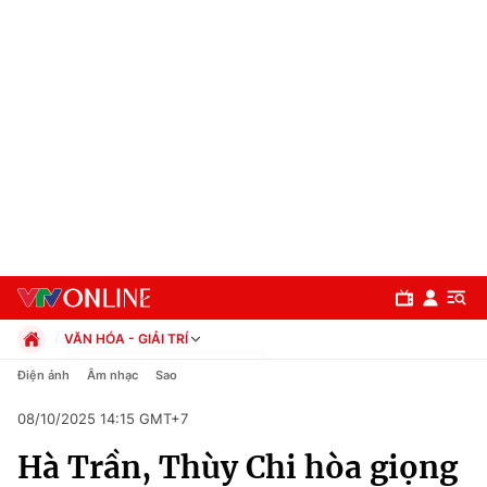
VĂN HÓA - GIẢI TRÍ
Chính trị
Điện ảnh
Âm nhạc
Sao
Xã hội
08/10/2025 14:15 GMT+7
Pháp luật
Chuyên mục
Kinh tế
Hà Trần, Thùy Chi hòa giọng
Thể thao