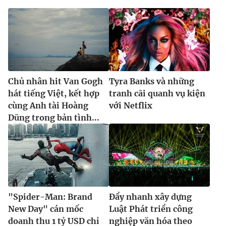
Chủ nhân hit Van Gogh
Tyra Banks và những
hát tiếng Việt, kết hợp
tranh cãi quanh vụ kiện
cùng Anh tài Hoàng
với Netflix
Dũng trong bản tình...
"Spider-Man: Brand
Đẩy nhanh xây dựng
New Day" cán mốc
Luật Phát triển công
doanh thu 1 tỷ USD chỉ
nghiệp văn hóa theo