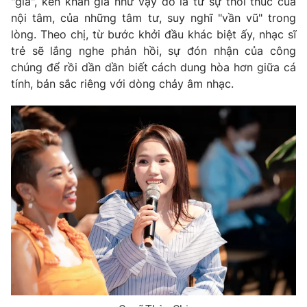
"già", kén khán giả như vậy đó là từ sự thôi thúc của
nội tâm, của những tâm tư, suy nghĩ "vần vũ" trong
lòng. Theo chị, từ bước khởi đầu khác biệt ấy, nhạc sĩ
trẻ sẽ lắng nghe phản hồi, sự đón nhận của công
chúng để rồi dần dần biết cách dung hòa hơn giữa cá
tính, bản sắc riêng với dòng chảy âm nhạc.