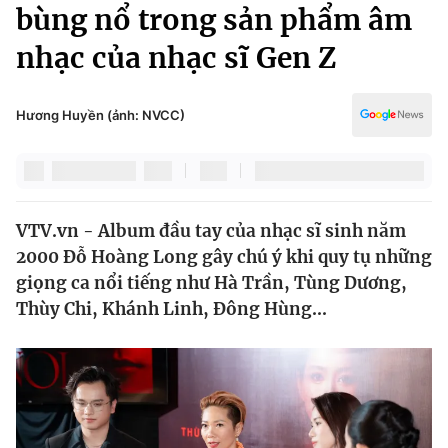
Chính trị
bùng nổ trong sản phẩm âm
Truyền hình
nhạc của nhạc sĩ Gen Z
Văn hóa - Giải trí
Xã hội
Y tế
Đời sống
Hương Huyền (ảnh: NVCC)
Pháp luật
Công nghệ
Giáo dục
Y tế
VTV.vn - Album đầu tay của nhạc sĩ sinh năm
Thế giới
2000 Đỗ Hoàng Long gây chú ý khi quy tụ những
Tin tức
giọng ca nổi tiếng như Hà Trần, Tùng Dương,
Kinh tế
Thùy Chi, Khánh Linh, Đông Hùng...
Thế giới đó đây
Tài chính
Dữ liệu và đời sống
Câu chuyện quốc tế
Thị trường
Truyền hình
Góc doanh nghiệp