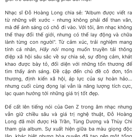
Email:
toasoan@vtv.vn
Liên hệ quảng cáo:
024-7300.7108
Nhạc sĩ Đỗ Hoàng Long chia sẻ: “Album được viết ra
từ những vết xước - nhưng không phải để than vãn,
mà để ánh sáng có chỗ đi vào. Với tôi, âm nhạc không
thể thay đổi thế giới, nhưng có thể lay động và chữa
lành từng con người". Từ cảm xúc, trải nghiệm mang
tính cá nhân,
Hãy nói
mong muốn truyền tải thông
điệp xã hội sâu sắc về sự chia sẻ, sự đồng cảm, khát
khao được bày tỏ, đối diện với những tổn thương để
tìm thấy ánh sáng. Đề cập đến chủ đề cô đơn, tổn
thương, định kiến xã hội, áp lực của sự hoàn hảo…
nhưng cuối cùng đọng lại vẫn là năng lượng tích cực,
lạc quan hướng tới những giá trị tốt đẹp.
® Cấm sao chép dưới mọi hình thức nếu không có sự chấp
thuận bằng văn bản. Ghi rõ nguồn VTV.vn khi phát hành lại
Để cất lên tiếng nói của Gen Z trong âm nhạc nhưng
thông tin từ website này.
vẫn giữ chiều sâu và giá trị nghệ thuật, Đỗ Hoàng
Long đã mời được Hà Trần, Tùng Dương và Thùy Chi
tham gia album. Sự xuất hiện giữa ba màu giọng độc
lập, khác biệt nhưng hòa quyện đã tạo nên một tổng