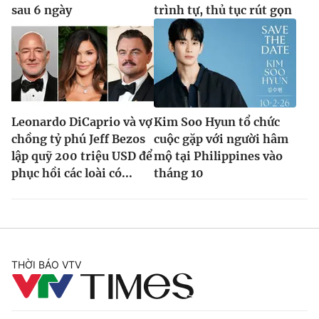
sau 6 ngày
trình tự, thủ tục rút gọn
Leonardo DiCaprio và vợ
Kim Soo Hyun tổ chức
chồng tỷ phú Jeff Bezos
cuộc gặp với người hâm
lập quỹ 200 triệu USD để
mộ tại Philippines vào
phục hồi các loài có...
tháng 10
THỜI BÁO VTV