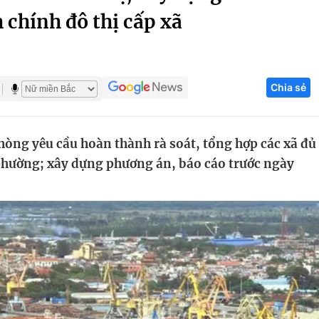
 chính đô thị cấp xã
Góc ảnh
Giáo dục
Công nghệ
Chia sẻ
Tuyển sinh
Hitech Công ng
Học trực tuyến
Sản phẩm
òng yêu cầu hoàn thành rà soát, tổng hợp các xã đủ
g
Thị trường
 phường; xây dựng phương án, báo cáo trước ngày
Tư vấn