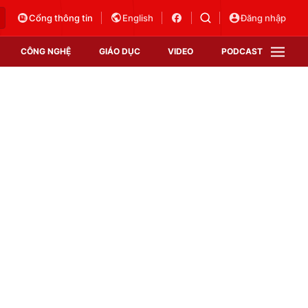
Cổng thông tin
English
Đăng nhập
CÔNG NGHỆ
GIÁO DỤC
VIDEO
PODCAST
VTV Money
VTV Thể thao
VTV Sức khoẻ
Bất động sản
Thị trường 24h
Tấm lòng Việt
Vươn mình bằng AI
VTV4
VTV8
VTV9
Lịch phát sóng
Giao lưu trực tuyến
Sự kiện