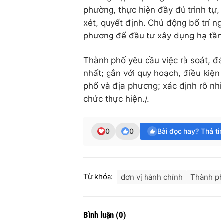
phường, thực hiện đầy đủ trình tự
xét, quyết định. Chủ động bố trí n
phương để đầu tư xây dựng hạ tầ
Thành phố yêu cầu việc rà soát, đ
nhất; gắn với quy hoạch, điều kiệ
phố và địa phương; xác định rõ nh
chức thực hiện./.
0
0
Bài đọc hay? Thả t
Từ khóa:
đơn vị hành chính
Thành p
Bình luận
(
0
)