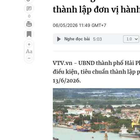
thành lập đơn vị hành
0
06/05/2026 11:49 GMT+7
Giải trí
Đời sống
5:03
Nghe đọc bài
Điện ảnh
Du lịch
Âm nhạc
Làm đẹp
VTV.vn - UBND thành phố Hải Ph
Sao
Chất lượng cuộc sốn
điều kiện, tiêu chuẩn thành lập
13/6/2026.