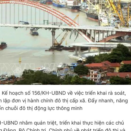
ế hoạch số 156/KH-UBND về việc triển khai rà soát,
h lập đơn vị hành chính đô thị cấp xã. Đẩy nhanh, nâng
iển chuỗi đô thị động lực thông minh
-UBND nhằm quán triệt, triển khai thực hiện các chủ
Đảng, Bộ Chính trị, Chính phủ về phát triển đô thị và