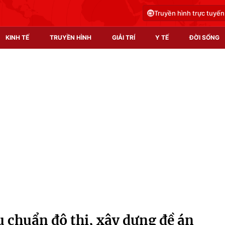
Truyền hình trực tuyến
KINH TẾ
TRUYỀN HÌNH
GIẢI TRÍ
Y TẾ
ĐỜI SỐNG
Pháp luật
Y tế
Truyền hình
Multimedia
Phim VTV
Video
Hậu trường
Shorts video
Nhân vật
Podcast
Khán giả
EMagazine
Giải sao mai
Photo
u chuẩn đô thị, xây dựng đề án
Infographic