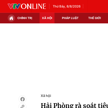
Thứ Bảy, 8/8/2026
CHÍNH TRỊ
XÃ HỘI
PHÁP LUẬT
THẾ GIỚI
Chính trị
Xã hội
Thế giới
Kinh tế
Tin tức
Tài chính
Thế giới đó đây
Thị trường
Câu chuyện quốc tế
Góc doanh nghiệp
Dữ liệu và đời sống
Xã hội
Hải Phòng rà soát tiê