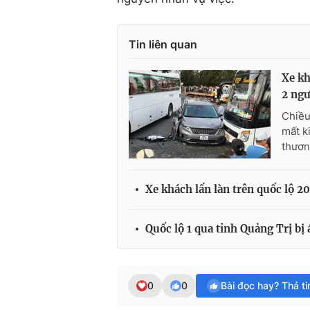
Tin liên quan
Xe kh
2 ngư
Chiều
mất k
thươn
Xe khách lấn làn trên quốc lộ 2
Quốc lộ 1 qua tỉnh Quảng Trị bị 
0
0
Bài đọc hay? Thả t