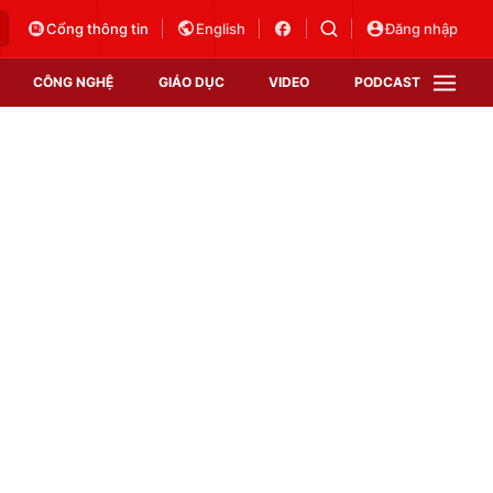
Cổng thông tin
English
Đăng nhập
CÔNG NGHỆ
GIÁO DỤC
VIDEO
PODCAST
VTV Money
VTV Thể thao
VTV Sức khoẻ
Bất động sản
Thị trường 24h
Tấm lòng Việt
Vươn mình bằng AI
VTV4
VTV8
VTV9
Lịch phát sóng
Giao lưu trực tuyến
Sự kiện