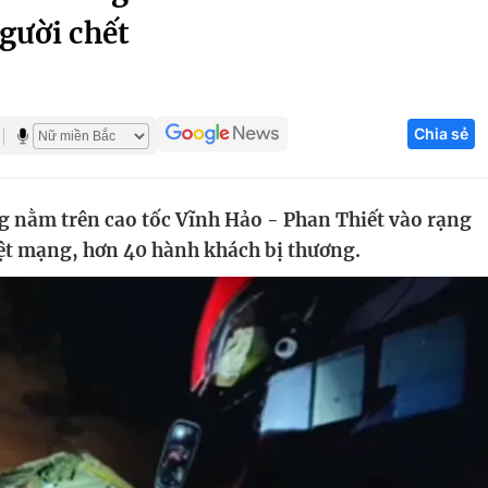
gười chết
Góc ảnh
Giáo dục
Công nghệ
Chia sẻ
Tuyển sinh
Hitech Công ng
Học trực tuyến
Sản phẩm
ng nằm trên cao tốc Vĩnh Hảo - Phan Thiết vào rạng
g
Thị trường
iệt mạng, hơn 40 hành khách bị thương.
Tư vấn