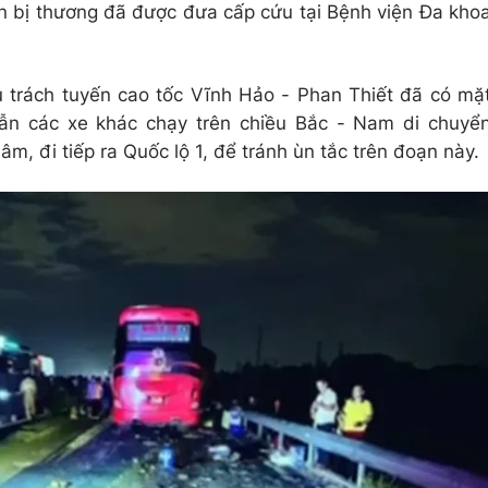
n bị thương đã được đưa cấp cứu tại Bệnh viện Đa kho
 trách tuyến cao tốc Vĩnh Hảo - Phan Thiết đã có mặ
dẫn các xe khác chạy trên chiều Bắc - Nam di chuyể
âm, đi tiếp ra Quốc lộ 1, để tránh ùn tắc trên đoạn này.