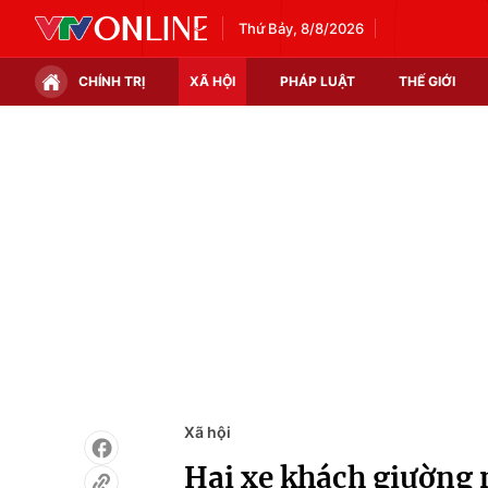
Thứ Bảy, 8/8/2026
CHÍNH TRỊ
XÃ HỘI
PHÁP LUẬT
THẾ GIỚI
Chính trị
Xã hội
Thế giới
Kinh tế
Tin tức
Tài chính
Thế giới đó đây
Thị trường
Câu chuyện quốc tế
Góc doanh nghiệp
Dữ liệu và đời sống
Xã hội
Hai xe khách giường 