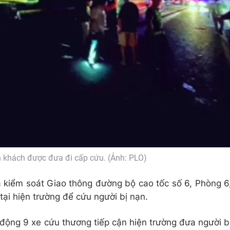
 khách được đưa đi cấp cứu. (Ảnh: PLO)
ra kiểm soát Giao thông đường bộ cao tốc số 6, Phòng 6
ại hiện trường để cứu người bị nạn.
động 9 xe cứu thương tiếp cận hiện trường đưa người b