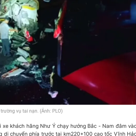
 trường vụ tai nạn. (Ảnh: PLO)
khi xe khách hãng Như Ý chạy hướng Bắc - Nam đâm và
 di chuyển phía trước tại km220+100 cao tốc Vĩnh Hả