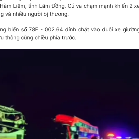
 Hàm Liêm, tỉnh Lâm Đồng. Cú va chạm mạnh khiến 2 x
ng và nhiều người bị thương.
ng biển số 78F - 002.64 dính chặt vào đuôi xe giườn
u thông cùng chiều phía trước.