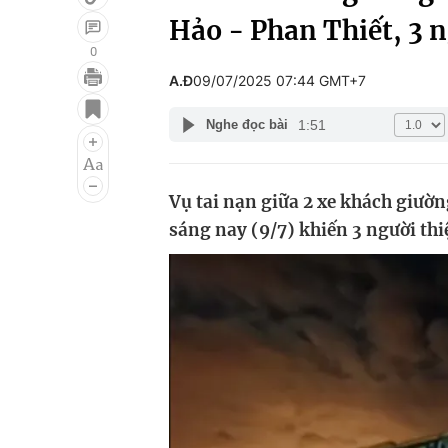
Hảo - Phan Thiết, 3 n
0
A.Đ
09/07/2025 07:44 GMT+7
Giải trí
Đời sống
1:51
Nghe đọc bài
Điện ảnh
Du lịch
Âm nhạc
Làm đẹp
Vụ tai nạn giữa 2 xe khách giườ
Sao
Chất lượng cuộc sốn
sáng nay (9/7) khiến 3 người th