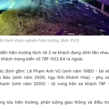
ến hành khám nghiệm hiện trường. (Ảnh: PLO)
ến hiện trường tách rời 2 xe khách đang dính liền nha
e khách mang biển số 78F-002.64 ra ngoài.
ác định gồm: Lê Phạm Anh Vũ (sinh năm 1985) - tài x
ia Bảo (sinh năm 2009, ngụ tỉnh Khánh Hòa) - phụ x
hanh (sinh năm 2000) - tử vong trên xe khách 78F 
g tỏa hiện trường, phân luồng giao thông và điều tr