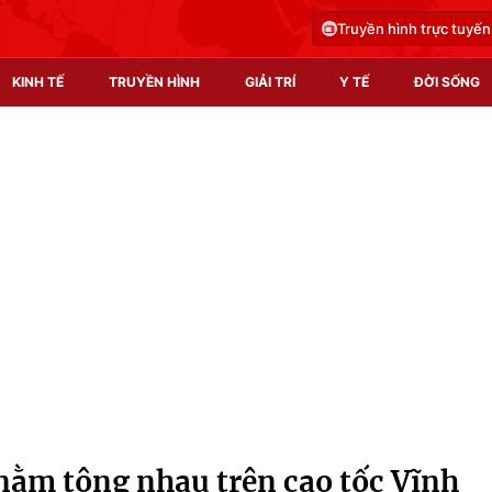
Truyền hình trực tuyến
KINH TẾ
TRUYỀN HÌNH
GIẢI TRÍ
Y TẾ
ĐỜI SỐNG
Pháp luật
Y tế
Truyền hình
Multimedia
Phim VTV
Video
Hậu trường
Shorts video
Nhân vật
Podcast
Khán giả
EMagazine
Giải sao mai
Photo
nằm tông nhau trên cao tốc Vĩnh
Infographic