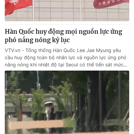
Giao lưu trực tuyến
Sản phẩm
Lịch phát sóng
Thị trường
Tư vấn
Hàn Quốc huy động mọi nguồn lực ứng
phó nắng nóng kỷ lục
Chuyên mục khác
Emagazine
VTV.vn - Tổng thống Hàn Quốc Lee Jae Myung yêu
Podcast
cầu huy động toàn bộ nhân lực và nguồn lực ứng phó
nắng nóng khi nhiệt độ tại Seoul có thể tiến sát mức...
Photo
Infographic
Video
Shorts video
VTV Money
VTV Thể thao
VTV Sức khoẻ
Bất động sản