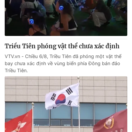
Tin tức
Kinh tế
Thế giới đó đây
Tài chính
Dữ liệu và đời sống
Câu chuyện quốc tế
Thị trường
Triều Tiên phóng vật thể chưa xác định
Truyền hình
Góc doanh nghiệp
VTV.vn - Chiều 6/8, Triều Tiên đã phóng một vật thể
Phim VTV
Giải trí
bay chưa xác định về vùng biển phía Đông bán đảo
Hậu trường
Triều Tiên.
Điện ảnh
Đời sống
Nhân vật
Âm nhạc
Du lịch
Khán giả
Giáo dục
Sao
Làm đẹp
Giải sao mai
Tuyển sinh
Công nghệ
Chất lượng cuộc sống
Học trực tuyến
Hitech Công nghệ tương lai