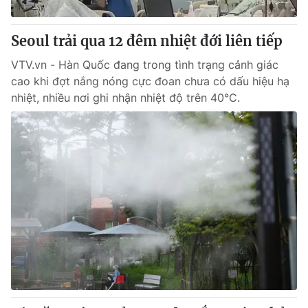
Giấy phép hoạt động báo in và báo điện tử số 483/GP-BTTTT
cấp ngày 29/12/2023
Seoul trải qua 12 đêm nhiệt đới liên tiếp
Tổng Biên tập:
Vũ Thanh Thủy
Phó Tổng Biên tập:
VTV.vn - Hàn Quốc đang trong tình trạng cảnh giác
Nguyễn Thị Mỹ Hạnh, Phạm Quốc Thắng,
Nguyễn Trọng Ninh
cao khi đợt nắng nóng cực đoan chưa có dấu hiệu hạ
Tổng đài VTV:
024.38 355 931 - 024.38 355 932
nhiệt, nhiều nơi ghi nhận nhiệt độ trên 40°C.
Ðiện thoại Thời báo VTV:
024.66 897 897
Email:
toasoan@vtv.vn
Liên hệ quảng cáo:
024-7300.7108