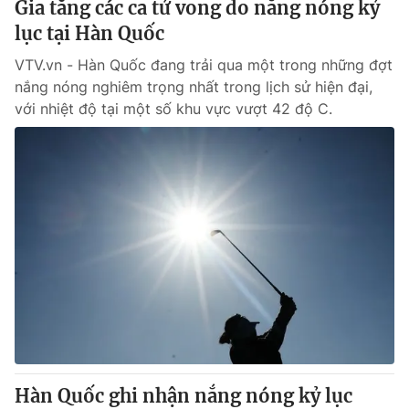
Gia tăng các ca tử vong do nắng nóng kỷ
lục tại Hàn Quốc
® Cấm sao chép dưới mọi hình thức nếu không có sự chấp
VTV.vn - Hàn Quốc đang trải qua một trong những đợt
thuận bằng văn bản. Ghi rõ nguồn VTV.vn khi phát hành lại
nắng nóng nghiêm trọng nhất trong lịch sử hiện đại,
thông tin từ website này.
với nhiệt độ tại một số khu vực vượt 42 độ C.
Hàn Quốc ghi nhận nắng nóng kỷ lục