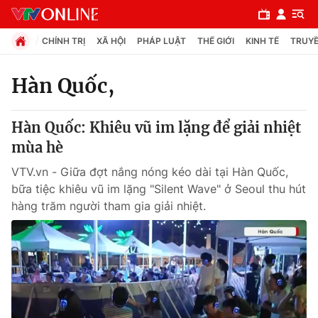
CHÍNH TRỊ
XÃ HỘI
PHÁP LUẬT
THẾ GIỚI
KINH TẾ
TRUYỀ
Hàn Quốc,
Chuyên mục
Hàn Quốc: Khiêu vũ im lặng để giải nhiệt
Chính trị
mùa hè
VTV.vn - Giữa đợt nắng nóng kéo dài tại Hàn Quốc,
Xã hội
bữa tiệc khiêu vũ im lặng "Silent Wave" ở Seoul thu hút
hàng trăm người tham gia giải nhiệt.
Pháp luật
Y tế
Thế giới