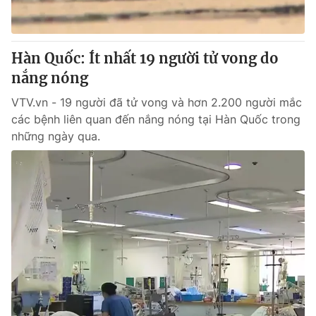
Thị trường 24h
Tấm lòng Việt
VTV4
Vươn mình bằng AI
Hàn Quốc: Ít nhất 19 người tử vong do
nắng nóng
VTV9
VTV8
VTV.vn - 19 người đã tử vong và hơn 2.200 người mắc
các bệnh liên quan đến nắng nóng tại Hàn Quốc trong
Liên hệ tòa soạn
English
những ngày qua.
THỜI BÁO VTV
Theo dõi báo trên
Cơ quan chủ quản:
Đài Truyền hình Việt Nam
Cơ quan báo chí:
Thời báo VTV