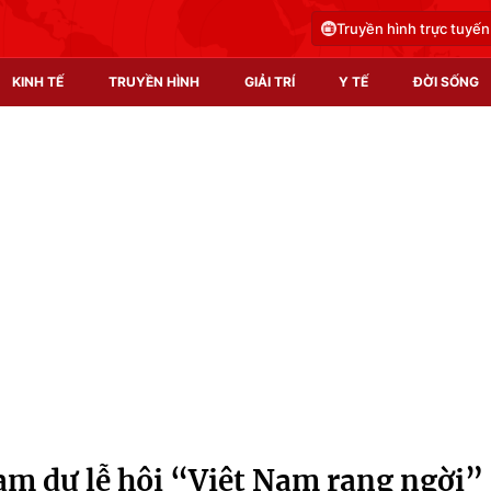
Truyền hình trực tuyến
KINH TẾ
TRUYỀN HÌNH
GIẢI TRÍ
Y TẾ
ĐỜI SỐNG
Pháp luật
Y tế
Truyền hình
Multimedia
Phim VTV
Video
Hậu trường
Shorts video
Nhân vật
Podcast
Khán giả
EMagazine
Giải sao mai
Photo
m dự lễ hội “Việt Nam rạng ngời”
Infographic