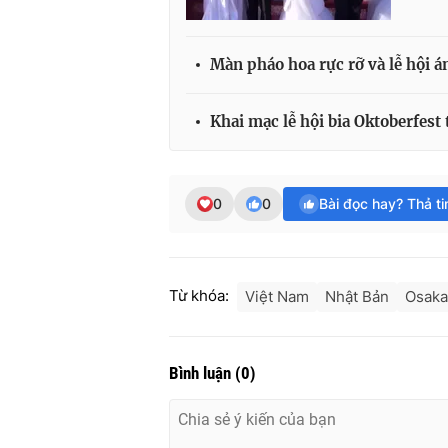
Màn pháo hoa rực rỡ và lễ hội 
Khai mạc lễ hội bia Oktoberfest 
0
0
Bài đọc hay? Thả t
Từ khóa:
Việt Nam
Nhật Bản
Osaka
Bình luận
(
0
)