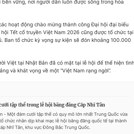
i bền vững, nơi người dân luôn được sống trong hòa
các hoạt động chào mừng thành công Đại hội đại biểu
ễ hội Tết cổ truyền Việt Nam 2026 cũng được tổ chức tại
ú. Ban tổ chức kỳ vọng sự kiện sẽ đón khoảng 100.000
i Việt tại Nhật Bản đã có mặt tại lễ hội để thể hiện tìn
ảng và khát vọng về một “Việt Nam rạng ngời”.
ưới tập thể trong lễ hội băng đăng Cáp Nhĩ Tân
n - Một đám cưới tập thể có quy mô lớn nhất Trung Quốc vừa
tổ chức nhân dịp khai mạc lễ hội băng đăng quốc tế tại thành
áp Nhĩ Tân, khu vực Đông Bắc Trung Quốc.