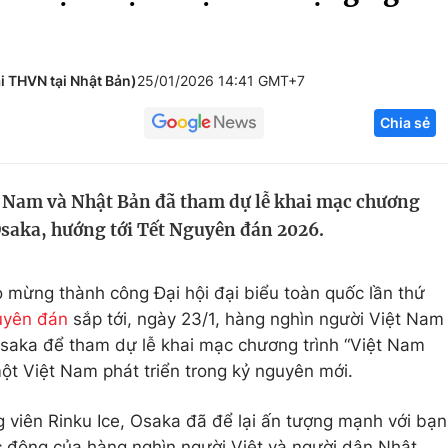
Góc ảnh
 THVN tại Nhật Bản)
25/01/2026 14:41 GMT+7
Giáo dục
Công nghệ
Chia sẻ
Tuyển sinh
Hitech Công ng
Học trực tuyến
Sản phẩm
 Nam và Nhật Bản đã tham dự lễ khai mạc chương
g
Thị trường
Osaka, hướng tới Tết Nguyên đán 2026.
Tư vấn
 mừng thành công Đại hội đại biểu toàn quốc lần thứ
uyên đán
sắp tới, ngày 23/1, hàng nghìn người Việt Nam
saka để tham dự lễ khai mạc chương trình “Việt Nam
một Việt Nam phát triển trong kỷ nguyên mới.
 viên Rinku Ice, Osaka đã để lại ấn tượng mạnh với bạn
 động của hàng nghìn người Việt và người dân Nhật