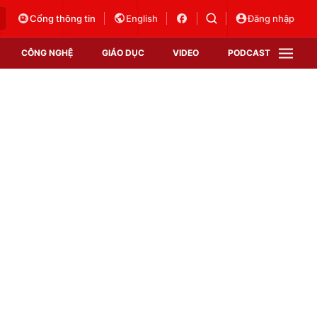
Cổng thông tin
English
Đăng nhập
CÔNG NGHỆ
GIÁO DỤC
VIDEO
PODCAST
VTV Money
VTV Thể thao
VTV Sức khoẻ
Bất động sản
Thị trường 24h
Tấm lòng Việt
Vươn mình bằng AI
VTV4
VTV8
VTV9
Lịch phát sóng
Giao lưu trực tuyến
Sự kiện