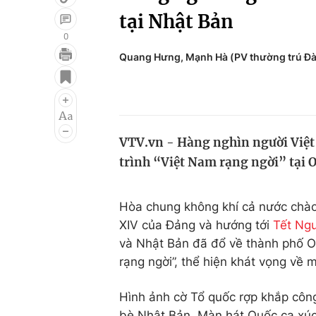
tại Nhật Bản
0
Quang Hưng, Mạnh Hà (PV thường trú Đài
Giải trí
Đời sống
Điện ảnh
Du lịch
Âm nhạc
Làm đẹp
VTV.vn - Hàng nghìn người Việt
Sao
Chất lượng cuộc sốn
trình “Việt Nam rạng ngời” tại 
Hòa chung không khí cả nước chào
XIV của Đảng và hướng tới
Tết Ng
và Nhật Bản đã đổ về thành phố O
rạng ngời”, thể hiện khát vọng về 
Hình ảnh cờ Tổ quốc rợp khắp công
bè Nhật Bản. Màn hát Quốc ca xúc