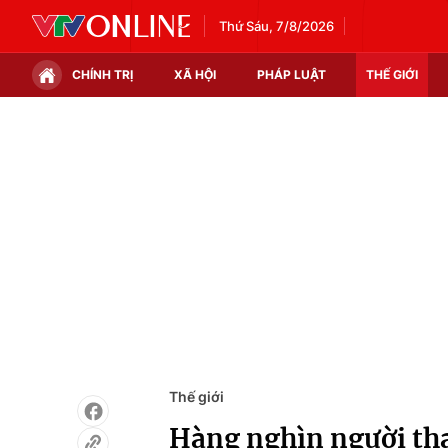
Thứ Sáu, 7/8/2026
CHÍNH TRỊ
XÃ HỘI
PHÁP LUẬT
THẾ GIỚI
Chính trị
Xã hội
Thế giới
Kinh tế
Tin tức
Tài chính
Thế giới đó đây
Thị trường
Câu chuyện quốc tế
Góc doanh nghiệp
Dữ liệu và đời sống
Thế giới
Hàng nghìn người tha