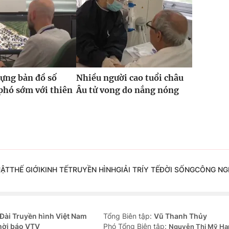
ựng bản đồ số
Nhiều người cao tuổi châu
phó sớm với thiên
Âu tử vong do nắng nóng
UẬT
THẾ GIỚI
KINH TẾ
TRUYỀN HÌNH
GIẢI TRÍ
Y TẾ
ĐỜI SỐNG
CÔNG NG
Đài Truyền hình Việt Nam
Tổng Biên tập:
Vũ Thanh Thủy
hời báo VTV
Phó Tổng Biên tập:
Nguyễn Thị Mỹ Hạ