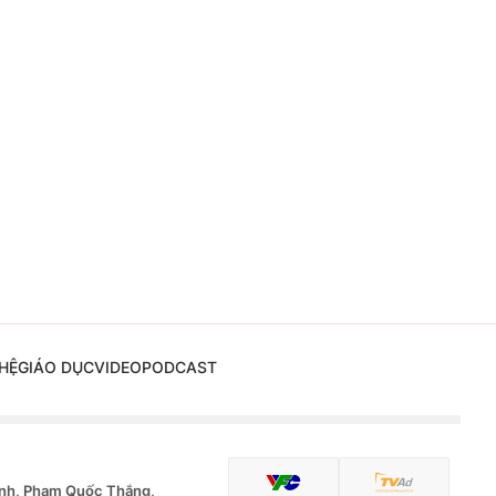
HỆ
GIÁO DỤC
VIDEO
PODCAST
nh, Phạm Quốc Thắng,