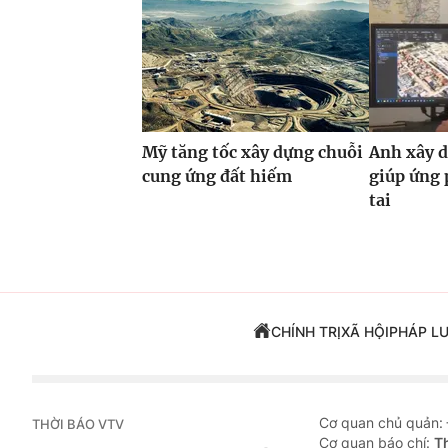
Mỹ tăng tốc xây dựng chuỗi
Anh xây d
cung ứng đất hiếm
giúp ứng 
tai
CHÍNH TRỊ
XÃ HỘI
PHÁP L
Cơ quan chủ quản:
THỜI BÁO VTV
Cơ quan báo chí:
T