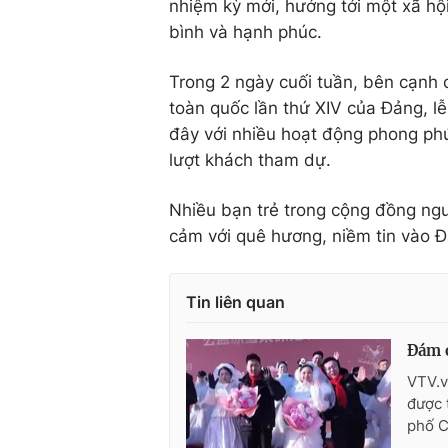
nhiệm kỳ mới, hướng tới một xã hộ
bình và hạnh phúc.
Trong 2 ngày cuối tuần, bên cạnh 
toàn quốc lần thứ XIV của Đảng, l
đây với nhiều hoạt động phong ph
lượt khách tham dự.
Nhiều bạn trẻ trong cộng đồng ngườ
cảm với quê hương, niềm tin vào Đ
Tin liên quan
Đám c
VTV.v
được 
phố C