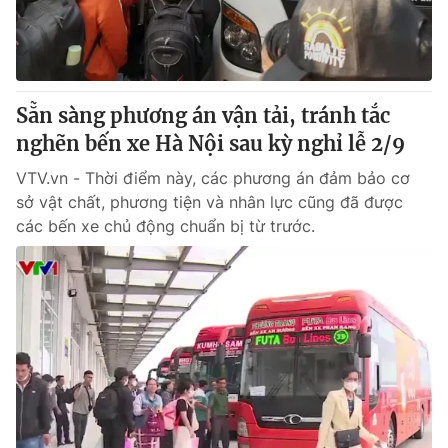
Giấy phép hoạt động báo in và báo điện tử số 483/GP-BTTTT
cấp ngày 29/12/2023
Tổng Biên tập:
Vũ Thanh Thủy
Phó Tổng Biên tập:
Nguyễn Thị Mỹ Hạnh, Phạm Quốc Thắng,
Sẵn sàng phương án vận tải, tránh tắc
Nguyễn Trọng Ninh
Tổng đài VTV:
nghẽn bến xe Hà Nội sau kỳ nghỉ lễ 2/9
024.38 355 931 - 024.38 355 932
Ðiện thoại Thời báo VTV:
024.66 897 897
VTV.vn - Thời điểm này, các phương án đảm bảo cơ
Email:
toasoan@vtv.vn
sở vật chất, phương tiện và nhân lực cũng đã được
Liên hệ quảng cáo:
024-7300.7108
các bến xe chủ động chuẩn bị từ trước.