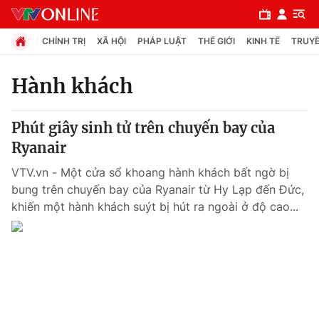
CHÍNH TRỊ
XÃ HỘI
PHÁP LUẬT
THẾ GIỚI
KINH TẾ
TRUYỀ
Hành khách
Chuyên mục
Phút giây sinh tử trên chuyến bay của
Chính trị
Ryanair
VTV.vn - Một cửa sổ khoang hành khách bất ngờ bị
Xã hội
bung trên chuyến bay của Ryanair từ Hy Lạp đến Đức,
khiến một hành khách suýt bị hút ra ngoài ở độ cao...
Pháp luật
Y tế
Thế giới