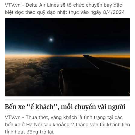
VTV.vn - Delta Air Lines sẽ tổ chức chuyến bay đặc
biệt dọc theo quỹ đạo nhật thực vào ngày 8/4/2024.
Bến xe “ế khách”, mỗi chuyến vài người
VTV.vn - Thưa thớt, vắng khách là tình trạng tại các
bến xe ở Hà Nội sau khoảng 2 tháng vận tải khách liên
tỉnh hoạt động trở lại.