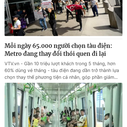
Giao lưu trực tuyến
Sản phẩm
Lịch phát sóng
Thị trường
Tư vấn
Chuyên mục khác
Mỗi ngày 65.000 người chọn tàu điện:
Emagazine
Podcast
Metro đang thay đổi thói quen đi lại
VTV.vn - Gần 10 triệu lượt khách trong 5 tháng, hơn
Photo
Infographic
60% dùng vé tháng - tàu điện đang dần trở thành lựa
chọn thay thế phương tiện cá nhân, góp phần giảm...
Video
Shorts video
VTV Money
VTV Thể thao
VTV Sức khoẻ
Bất động sản