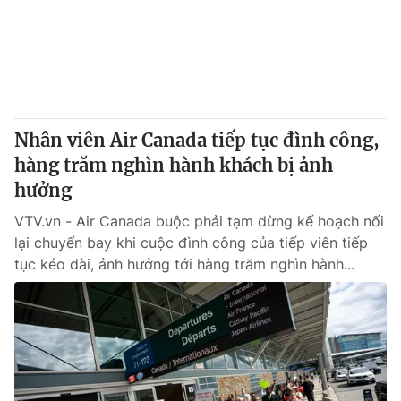
Tin tức
Kinh tế
Thế giới đó đây
Tài chính
Dữ liệu và đời sống
Câu chuyện quốc tế
Thị trường
Nhân viên Air Canada tiếp tục đình công,
Truyền hình
Góc doanh nghiệp
hàng trăm nghìn hành khách bị ảnh
Phim VTV
hưởng
Giải trí
Hậu trường
VTV.vn - Air Canada buộc phải tạm dừng kế hoạch nối
Điện ảnh
lại chuyến bay khi cuộc đình công của tiếp viên tiếp
Đời sống
Nhân vật
tục kéo dài, ảnh hưởng tới hàng trăm nghìn hành...
Âm nhạc
Du lịch
Khán giả
Giáo dục
Sao
Làm đẹp
Giải sao mai
Tuyển sinh
Công nghệ
Chất lượng cuộc sống
Học trực tuyến
Hitech Công nghệ tương lai