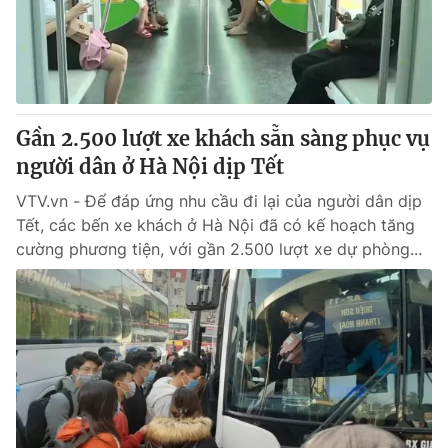
Thị trường 24h
Tấm lòng Việt
VTV4
Vươn mình bằng AI
VTV9
VTV8
Gần 2.500 lượt xe khách sẵn sàng phục vụ
người dân ở Hà Nội dịp Tết
Liên hệ tòa soạn
English
VTV.vn - Để đáp ứng nhu cầu đi lại của người dân dịp
Tết, các bến xe khách ở Hà Nội đã có kế hoạch tăng
cường phương tiện, với gần 2.500 lượt xe dự phòng...
THỜI BÁO VTV
Theo dõi báo trên
Cơ quan chủ quản:
Đài Truyền hình Việt Nam
Cơ quan báo chí:
Thời báo VTV