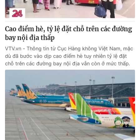
® Cấm sao chép dưới mọi hình thức nếu không có sự chấp
thuận bằng văn bản. Ghi rõ nguồn VTV.vn khi phát hành lại
Cao điểm hè, tỷ lệ đặt chỗ trên các đường
thông tin từ website này.
bay nội địa thấp
VTV.vn - Thông tin từ Cục Hàng không Việt Nam, mặc
dù đã bước vào dịp cao điểm hè tuy nhiên tỷ lệ đặt
chỗ trên các đường bay nội địa vẫn còn ở mức thấp.