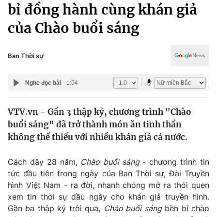
Chính trị
bỉ đồng hành cùng khán giả
Truyền hình
của Chào buổi sáng
Văn hóa - Giải trí
Xã hội
Y tế
Đời sống
Ban Thời sự
Pháp luật
Công nghệ
Giáo dục
Nghe đọc bài
1:54
Y tế
VTV.vn - Gần 3 thập kỷ, chương trình "Chào
Thế giới
buổi sáng" đã trở thành món ăn tinh thần
Tin tức
không thể thiếu với nhiều khán giả cả nước.
Kinh tế
Thế giới đó đây
Cách đây 28 năm,
Chào buổi sáng
- chương trình tin
Tài chính
Dữ liệu và đời sống
tức đầu tiên trong ngày của Ban Thời sự, Đài Truyền
Câu chuyện quốc tế
Thị trường
hình Việt Nam - ra đời, nhanh chóng mở ra thói quen
xem tin thời sự đầu ngày cho khán giả truyền hình.
Truyền hình
Góc doanh nghiệp
Gần ba thập kỷ trôi qua,
Chào buổi sáng
bền bỉ chào