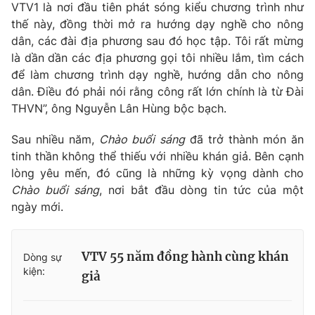
VTV1 là nơi đầu tiên phát sóng kiểu chương trình như
thế này, đồng thời mở ra hướng dạy nghề cho nông
dân, các đài địa phương sau đó học tập. Tôi rất mừng
là dần dần các địa phương gọi tôi nhiều lắm, tìm cách
THỜI BÁO VTV
để làm chương trình dạy nghề, hướng dẫn cho nông
dân. Điều đó phải nói rằng công rất lớn chính là từ Đài
THVN”, ông Nguyễn Lân Hùng bộc bạch.
Theo dõi báo trên
Sau nhiều năm,
Chào buổi sáng
đã trở thành món ăn
tinh thần không thể thiếu với nhiều khán giả. Bên cạnh
lòng yêu mến, đó cũng là những kỳ vọng dành cho
Cơ quan chủ quản:
Đài Truyền hình Việt Nam
Chào buổi sáng
, nơi bắt đầu dòng tin tức của một
Cơ quan báo chí:
Thời báo VTV
ngày mới.
Giấy phép hoạt động báo in và báo điện tử số 483/GP-BTTTT
cấp ngày 29/12/2023
Tổng Biên tập:
Vũ Thanh Thủy
VTV 55 năm đồng hành cùng khán
Dòng sự
Phó Tổng Biên tập:
Nguyễn Thị Mỹ Hạnh, Phạm Quốc Thắng,
kiện:
giả
Nguyễn Trọng Ninh
Tổng đài VTV:
024.38 355 931 - 024.38 355 932