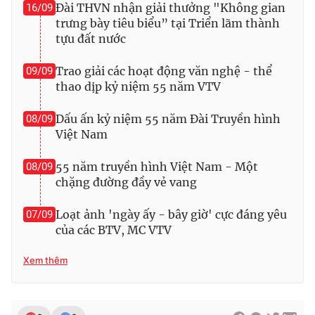
Đài THVN nhận giải thưởng "Không gian
16/09
Ðiện thoại Thời báo VTV:
024.66 897 897
trưng bày tiêu biểu” tại Triển lãm thành
Email:
toasoan@vtv.vn
tựu đất nước
Liên hệ quảng cáo:
024-7300.7108
Trao giải các hoạt động văn nghệ - thể
09/09
thao dịp kỷ niệm 55 năm VTV
Dấu ấn kỷ niệm 55 năm Đài Truyền hình
08/09
Việt Nam
55 năm truyền hình Việt Nam - Một
08/09
chặng đường đầy vẻ vang
Loạt ảnh 'ngày ấy - bây giờ' cực đáng yêu
07/09
của các BTV, MC VTV
® Cấm sao chép dưới mọi hình thức nếu không có sự chấp
thuận bằng văn bản. Ghi rõ nguồn VTV.vn khi phát hành lại
Xem thêm
thông tin từ website này.