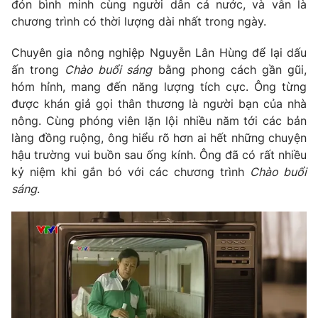
Phim VTV
đón bình minh cùng người dân cả nước, và vẫn là
Giải trí
chương trình có thời lượng dài nhất trong ngày.
Hậu trường
Điện ảnh
Chuyên gia nông nghiệp Nguyễn Lân Hùng để lại dấu
Đời sống
Nhân vật
ấn trong
Chào buổi sáng
bằng phong cách gần gũi,
Âm nhạc
Du lịch
hóm hỉnh, mang đến năng lượng tích cực. Ông từng
Khán giả
Giáo dục
Sao
được khán giả gọi thân thương là người bạn của nhà
Làm đẹp
Giải sao mai
nông. Cùng phóng viên lặn lội nhiều năm tới các bản
Tuyển sinh
làng đồng ruộng, ông hiểu rõ hơn ai hết những chuyện
Công nghệ
Chất lượng cuộc sống
hậu trường vui buồn sau ống kính. Ông đã có rất nhiều
Học trực tuyến
Hitech Công nghệ tương lai
kỷ niệm khi gắn bó với các chương trình
Chào buổi
Giao lưu trực tuyến
sáng
.
Sản phẩm
Lịch phát sóng
Thị trường
Tư vấn
Chuyên mục khác
Emagazine
Podcast