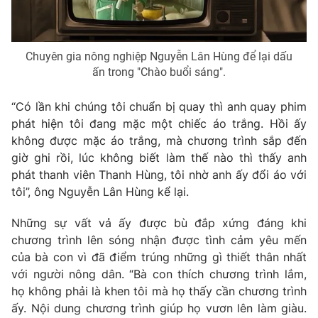
Photo
Infographic
Chuyên gia nông nghiệp Nguyễn Lân Hùng để lại dấu
Video
Shorts video
ấn trong "Chào buổi sáng".
VTV Money
VTV Thể thao
“Có lần khi chúng tôi chuẩn bị quay thì anh quay phim
phát hiện tôi đang mặc một chiếc áo trắng. Hồi ấy
không được mặc áo trắng, mà chương trình sắp đến
VTV Sức khoẻ
Bất động sản
giờ ghi rồi, lúc không biết làm thế nào thì thấy anh
phát thanh viên Thanh Hùng, tôi nhờ anh ấy đổi áo với
Thị trường 24h
Tấm lòng Việt
tôi”, ông Nguyễn Lân Hùng kể lại.
Những sự vất vả ấy được bù đắp xứng đáng khi
VTV4
Vươn mình bằng AI
chương trình lên sóng nhận được tình cảm yêu mến
của bà con vì đã điểm trúng những gì thiết thân nhất
VTV9
VTV8
với người nông dân. “Bà con thích chương trình lắm,
họ không phải là khen tôi mà họ thấy cần chương trình
ấy. Nội dung chương trình giúp họ vươn lên làm giàu.
Liên hệ tòa soạn
English