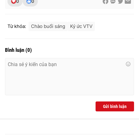
0
0
Từ khóa:
Chào buổi sáng
Ký ức VTV
Bình luận
(
0
)
Gửi bình luận