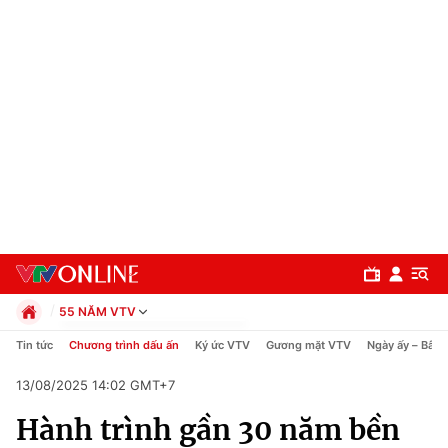
55 NĂM VTV
Chính trị
Tin tức
Chương trình dấu ấn
Ký ức VTV
Gương mặt VTV
Ngày ấy – Bây 
Xã hội
13/08/2025 14:02 GMT+7
Pháp luật
Chuyên mục
Kinh tế
Hành trình gần 30 năm bền
Thể thao