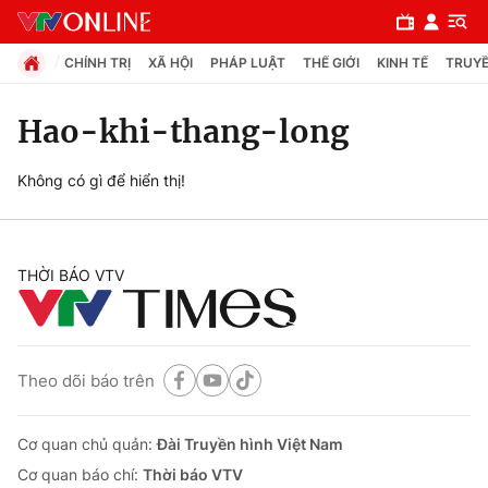
CHÍNH TRỊ
XÃ HỘI
PHÁP LUẬT
THẾ GIỚI
KINH TẾ
TRUYỀ
Hao-khi-thang-long
Chuyên mục
Không có gì để hiển thị!
Chính trị
THỜI BÁO VTV
Xã hội
Pháp luật
Theo dõi báo trên
Y tế
Cơ quan chủ quản:
Đài Truyền hình Việt Nam
Thế giới
Cơ quan báo chí:
Thời báo VTV