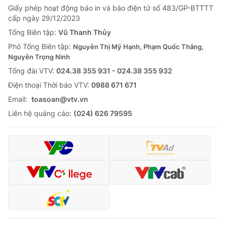
Giấy phép hoạt động báo in và báo điện tử số 483/GP-BTTTT
Tin tức
cấp ngày 29/12/2023
Kinh tế
Thế giới đó đây
Tổng Biên tập:
Vũ Thanh Thủy
Tài chính
Phó Tổng Biên tập:
Nguyễn Thị Mỹ Hạnh, Phạm Quốc Thắng,
Dữ liệu và đời sống
Câu chuyện quốc tế
Nguyễn Trọng Ninh
Thị trường
Tổng đài VTV:
024.38 355 931 - 024.38 355 932
Truyền hình
Góc doanh nghiệp
Ðiện thoại Thời báo VTV:
0988 671 671
Email:
toasoan@vtv.vn
Phim VTV
Giải trí
Liên hệ quảng cáo:
(024) 626 79595
Hậu trường
Điện ảnh
Đời sống
Nhân vật
Âm nhạc
Du lịch
Khán giả
Giáo dục
Sao
Làm đẹp
Giải sao mai
Tuyển sinh
Công nghệ
Chất lượng cuộc sống
Học trực tuyến
Hitech Công nghệ tương lai