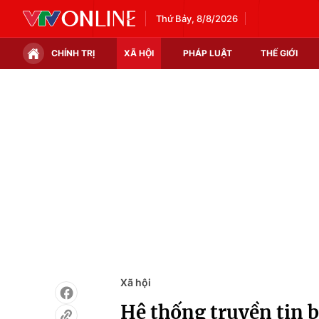
Thứ Bảy, 8/8/2026
CHÍNH TRỊ
XÃ HỘI
PHÁP LUẬT
THẾ GIỚI
Chính trị
Xã hội
Thế giới
Kinh tế
Tin tức
Tài chính
Thế giới đó đây
Thị trường
Câu chuyện quốc tế
Góc doanh nghiệp
Dữ liệu và đời sống
Xã hội
Hệ thống truyền tin b