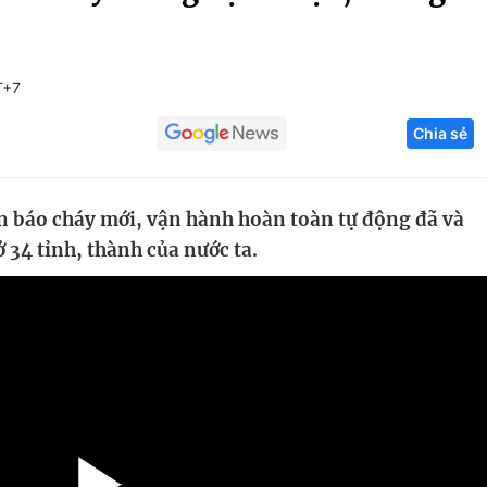
Góc ảnh
T+7
Giáo dục
Công nghệ
Chia sẻ
Tuyển sinh
Hitech Công ng
Học trực tuyến
Sản phẩm
n báo cháy mới, vận hành hoàn toàn tự động đã và
g
Thị trường
 34 tỉnh, thành của nước ta.
Tư vấn