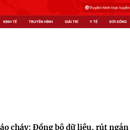
Truyền hình trực tuyến
KINH TẾ
TRUYỀN HÌNH
GIẢI TRÍ
Y TẾ
ĐỜI SỐNG
Pháp luật
Y tế
Truyền hình
Multimedia
Phim VTV
Video
Hậu trường
Shorts video
Nhân vật
Podcast
Khán giả
EMagazine
Giải sao mai
Photo
áo cháy: Đồng bộ dữ liệu, rút ngắn
Infographic