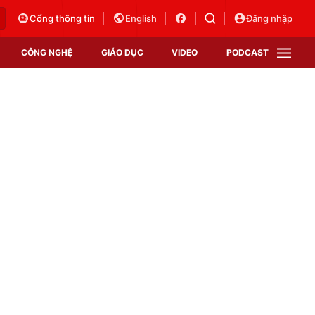
Cổng thông tin
English
Đăng nhập
CÔNG NGHỆ
GIÁO DỤC
VIDEO
PODCAST
VTV Money
VTV Thể thao
VTV Sức khoẻ
Bất động sản
Thị trường 24h
Tấm lòng Việt
Vươn mình bằng AI
VTV4
VTV8
VTV9
Lịch phát sóng
Giao lưu trực tuyến
Sự kiện