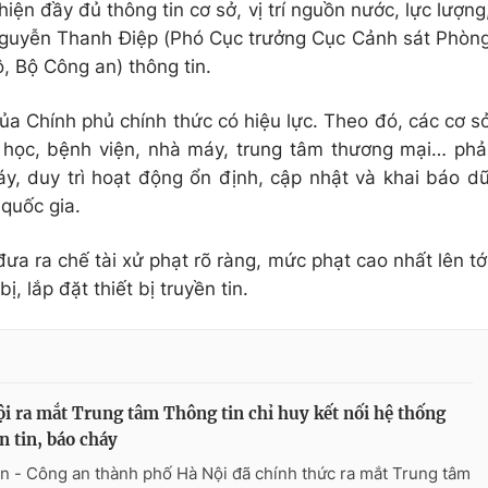
hiện đầy đủ thông tin cơ sở, vị trí nguồn nước, lực lượng
Nguyễn Thanh Điệp (Phó Cục trưởng Cục Cảnh sát Phòn
 Bộ Công an) thông tin.
ủa Chính phủ chính thức có hiệu lực. Theo đó, các cơ s
g học, bệnh viện, nhà máy, trung tâm thương mại… phả
háy, duy trì hoạt động ổn định, cập nhật và khai báo d
 quốc gia.
a ra chế tài xử phạt rõ ràng, mức phạt cao nhất lên tớ
, lắp đặt thiết bị truyền tin.
i ra mắt Trung tâm Thông tin chỉ huy kết nối hệ thống
n tin, báo cháy
n - Công an thành phố Hà Nội đã chính thức ra mắt Trung tâm