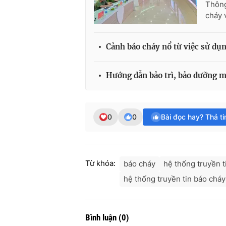
Thông
cháy 
Cảnh báo cháy nổ từ việc sử dụ
Hướng dẫn bảo trì, bảo dưỡng 
0
0
Bài đọc hay? Thả t
Từ khóa:
báo cháy
hệ thống truyền t
hệ thống truyền tin báo cháy
Bình luận
(
0
)