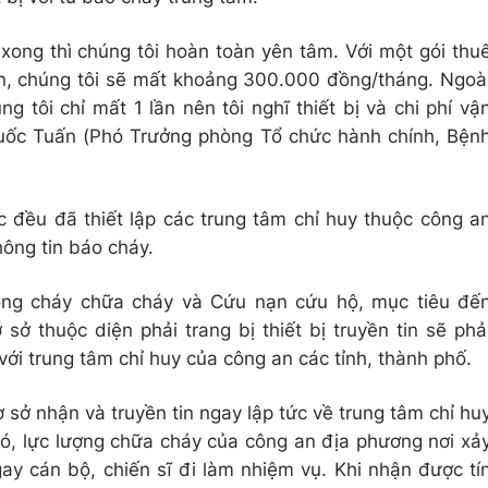
y xong thì chúng tôi hoàn toàn yên tâm. Với một gói thu
in, chúng tôi sẽ mất khoảng 300.000 đồng/tháng. Ngoà
ng tôi chỉ mất 1 lần nên tôi nghĩ thiết bị và chi phí vậ
Quốc Tuấn (Phó Trưởng phòng Tổ chức hành chính, Bện
c đều đã thiết lập các trung tâm chỉ huy thuộc công a
hông tin báo cháy.
ng cháy chữa cháy và Cứu nạn cứu hộ, mục tiêu đế
sở thuộc diện phải trang bị thiết bị truyền tin sẽ phả
 với trung tâm chỉ huy của công an các tỉnh, thành phố.
cơ sở nhận và truyền tin ngay lập tức về trung tâm chỉ hu
 đó, lực lượng chữa cháy của công an địa phương nơi xả
ay cán bộ, chiến sĩ đi làm nhiệm vụ. Khi nhận được tí