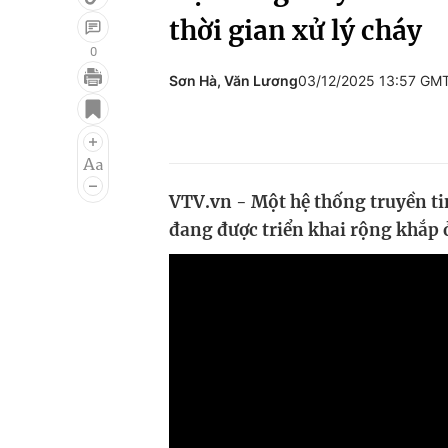
thời gian xử lý cháy
0
Sơn Hà, Văn Lương
03/12/2025 13:57 GM
Giải trí
Đời sống
Điện ảnh
Du lịch
Âm nhạc
Làm đẹp
VTV.vn - Một hệ thống truyền ti
Sao
Chất lượng cuộc sốn
đang được triển khai rộng khắp ở