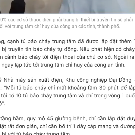
 các cơ sở thuộc diện phải trang bị thiết bị truyền tin sẽ phải
ối với trung tâm chỉ huy của công an các tỉnh, thành phố.
g, cạnh tủ báo cháy trung tâm đã được lắp đặt thêm 
ết bị truyền tin báo cháy tự động. Nếu phát hiện có cháy
ện cảnh báo cháy tới điện thoại của chủ cơ sở. Ngoài ra
 ngay lập tức tới trung tâm chỉ huy của công an tỉnh.
 Nhà máy sản xuất điện, Khu công nghiệp Đại Đồng 
t: "Mỗi tủ báo cháy chỉ mất khoảng tầm 30 phút để lắ
 tôi có 10 tủ báo cháy trung tâm và chỉ trong vòng 1 buổ
ộ".
1 tầng hầm, quy mô 45 giường bệnh, chỉ cần lắp đặt du
p đặt rất đơn giản, chỉ cần bố trí 1 dây cáp mạng và đườn
t bị với tủ báo cháy trung tâm.