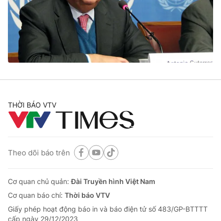
Giao lưu trực tuyến
Sản phẩm
Lịch phát sóng
Thị trường
Tư vấn
Chuyên mục khác
Emagazine
Podcast
THỜI BÁO VTV
Photo
Infographic
Video
Shorts video
Theo dõi báo trên
VTV Money
VTV Thể thao
Cơ quan chủ quản:
Đài Truyền hình Việt Nam
Cơ quan báo chí:
Thời báo VTV
VTV Sức khoẻ
Bất động sản
Giấy phép hoạt động báo in và báo điện tử số 483/GP-BTTTT
cấp ngày 29/12/2023