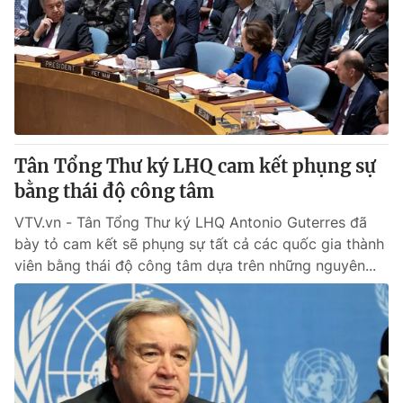
Tin tức
Kinh tế
Thế giới đó đây
Tài chính
Dữ liệu và đời sống
Câu chuyện quốc tế
Thị trường
Truyền hình
Góc doanh nghiệp
Tân Tổng Thư ký LHQ cam kết phụng sự
Phim VTV
bằng thái độ công tâm
Giải trí
Hậu trường
VTV.vn - Tân Tổng Thư ký LHQ Antonio Guterres đã
Điện ảnh
bày tỏ cam kết sẽ phụng sự tất cả các quốc gia thành
Đời sống
Nhân vật
viên bằng thái độ công tâm dựa trên những nguyên...
Âm nhạc
Du lịch
Khán giả
Giáo dục
Sao
Làm đẹp
Giải sao mai
Tuyển sinh
Công nghệ
Chất lượng cuộc sống
Học trực tuyến
Hitech Công nghệ tương lai