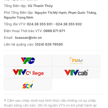
Thị trường 24h
Tấm lòng Việt
Tổng Biên tập:
Vũ Thanh Thủy
Phó Tổng Biên tập:
Nguyễn Thị Mỹ Hạnh, Phạm Quốc Thắng,
VTV4
Vươn mình bằng AI
Nguyễn Trọng Ninh
Tổng đài VTV:
024.38 355 931 - 024.38 355 932
VTV9
VTV8
Ðiện thoại Thời báo VTV:
0988 671 671
Email:
toasoan@vtv.vn
Liên hệ tòa soạn
English
Liên hệ quảng cáo:
(024) 626 79595
THỜI BÁO VTV
Theo dõi báo trên
® Cấm sao chép dưới mọi hình thức nếu không có sự chấp
thuận bằng văn bản. Ghi rõ nguồn VTV.vn khi phát hành lại
Cơ quan chủ quản:
Đài Truyền hình Việt Nam