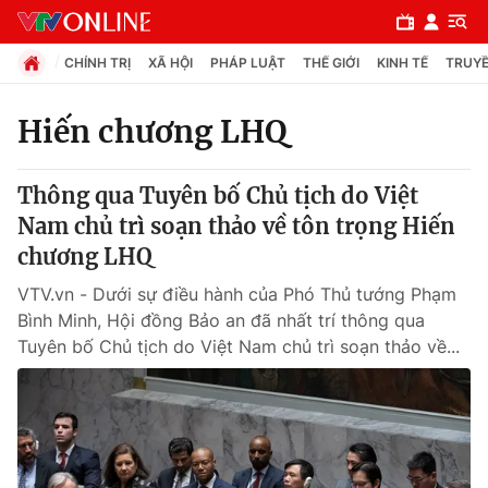
CHÍNH TRỊ
XÃ HỘI
PHÁP LUẬT
THẾ GIỚI
KINH TẾ
TRUYỀ
Hiến chương LHQ
Chuyên mục
Thông qua Tuyên bố Chủ tịch do Việt
Chính trị
Nam chủ trì soạn thảo về tôn trọng Hiến
chương LHQ
Xã hội
VTV.vn - Dưới sự điều hành của Phó Thủ tướng Phạm
Bình Minh, Hội đồng Bảo an đã nhất trí thông qua
Pháp luật
Tuyên bố Chủ tịch do Việt Nam chủ trì soạn thảo về...
Y tế
Thế giới