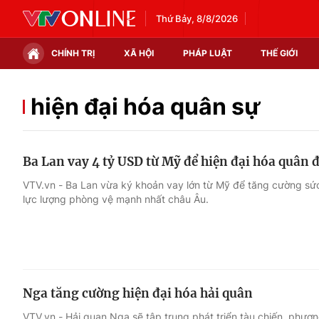
Thứ Bảy, 8/8/2026
CHÍNH TRỊ
XÃ HỘI
PHÁP LUẬT
THẾ GIỚI
Chính trị
Xã hội
hiện đại hóa quân sự
Thế giới
Kinh tế
Ba Lan vay 4 tỷ USD từ Mỹ để hiện đại hóa quân 
Tin tức
Tài chính
VTV.vn - Ba Lan vừa ký khoản vay lớn từ Mỹ để tăng cường s
lực lượng phòng vệ mạnh nhất châu Âu.
Thế giới đó đây
Thị trường
Câu chuyện quốc tế
Góc doanh nghiệp
Dữ liệu và đời sống
Nga tăng cường hiện đại hóa hải quân
VTV.vn - Hải quan Nga sẽ tập trung phát triển tàu chiến, phươn