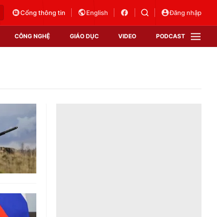
Cổng thông tin
English
Đăng nhập
CÔNG NGHỆ
GIÁO DỤC
VIDEO
PODCAST
VTV Money
VTV Thể thao
VTV Sức khoẻ
Bất động sản
Thị trường 24h
Tấm lòng Việt
Vươn mình bằng AI
VTV4
VTV8
VTV9
Lịch phát sóng
Giao lưu trực tuyến
Sự kiện