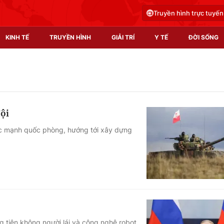
Truyền hình trực tuyến
KINH TẾ
TRUYỀN HÌNH
GIẢI TRÍ
Y TẾ
ĐỜI SỐNG
Pháp luật
Y tế
Truyền hình
Multimedia
đội
Phim VTV
Video
ức mạnh quốc phòng, hướng tới xây dựng
Hậu trường
Shorts video
Nhân vật
Podcast
Khán giả
EMagazine
Giải sao mai
Photo
Infographic
g tiện không người lái và công nghệ robot