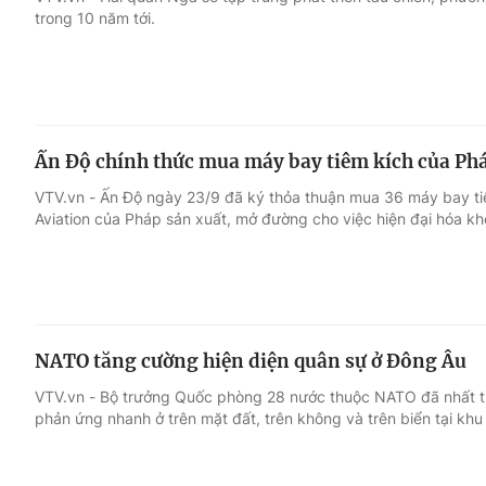
trong 10 năm tới.
Giải trí
Đời sống
Điện ảnh
Du lịch
Ấn Độ chính thức mua máy bay tiêm kích của Ph
Âm nhạc
Làm đẹp
VTV.vn - Ấn Độ ngày 23/9 đã ký thỏa thuận mua 36 máy bay ti
Aviation của Pháp sản xuất, mở đường cho việc hiện đại hóa kh
Sao
Chất lượng cuộc sốn
NATO tăng cường hiện diện quân sự ở Đông Âu
VTV.vn - Bộ trưởng Quốc phòng 28 nước thuộc NATO đã nhất trí
phản ứng nhanh ở trên mặt đất, trên không và trên biển tại kh