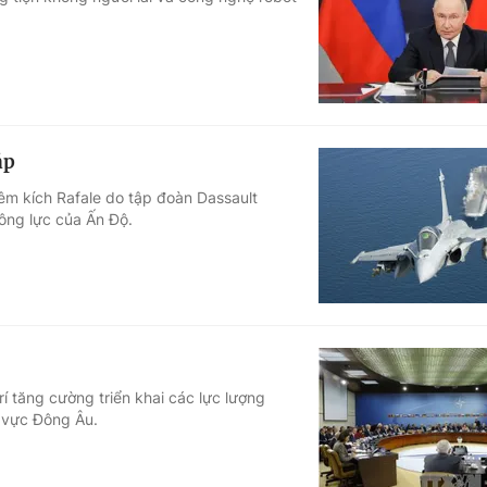
Góc ảnh
Giáo dục
Công nghệ
Tuyển sinh
Hitech Công ng
áp
Học trực tuyến
Sản phẩm
êm kích Rafale do tập đoàn Dassault
ông lực của Ấn Độ.
g
Thị trường
Tư vấn
 tăng cường triển khai các lực lượng
u vực Đông Âu.