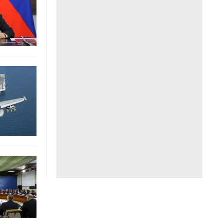
Liên hệ toà soạn
hệ tương lai