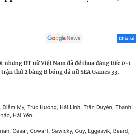
Góc ảnh
Giáo dục
Công nghệ
Chia sẻ
Tuyển sinh
Hitech Công ng
Học trực tuyến
Sản phẩm
ớt nhưng ĐT nữ Việt Nam đã để thua đáng tiếc 0-1
g
Thị trường
t trận thứ 2 bảng B bóng đá nữ SEA Games 33.
Tư vấn
 Diễm My, Trúc Hương, Hải Linh, Trần Duyên, Thanh
Thảo, Hải Yến.
riah, Cesar, Cowart, Sawicky, Guy, Eggesvik, Beard,