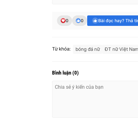
0
0
Bài đọc hay? Thả t
Từ khóa:
bóng đá nữ
ĐT nữ Việt Na
Bình luận
(
0
)