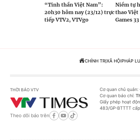
“Tinh thần Việt Nam”:
Niềm tự 
20h30 hôm nay (23/12) trực
thao Việt
tiếp VTV2, VTVgo
Games 33
CHÍNH TRỊ
XÃ HỘI
PHÁP L
Cơ quan chủ quản:
THỜI BÁO VTV
Cơ quan báo chí:
T
Giấy phép hoạt độn
483/GP-BTTTT cấp
Theo dõi báo trên