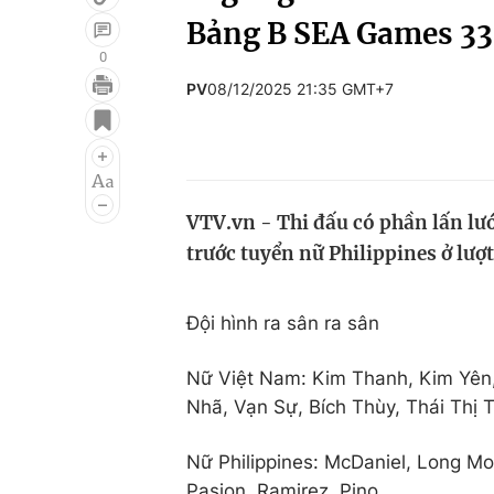
Bảng B SEA Games 33
0
PV
08/12/2025 21:35 GMT+7
Giải trí
Đời sống
Điện ảnh
Du lịch
Âm nhạc
Làm đẹp
VTV.vn - Thi đấu có phần lấn lư
Sao
Chất lượng cuộc sốn
trước tuyển nữ Philippines ở lượ
Đội hình ra sân ra sân
Nữ Việt Nam: Kim Thanh, Kim Yên,
Nhã, Vạn Sự, Bích Thùy, Thái Thị 
Nữ Philippines: McDaniel, Long Mo
Pasion, Ramirez, Pino.