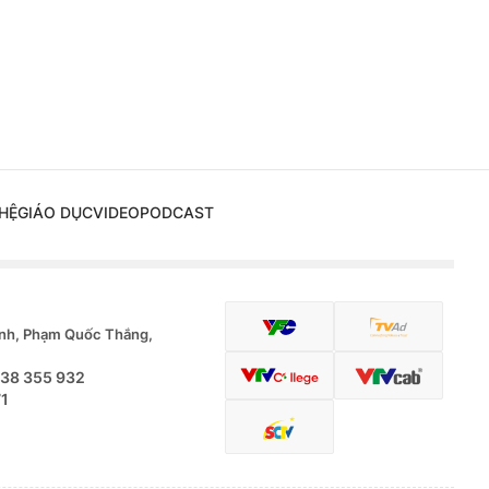
HỆ
GIÁO DỤC
VIDEO
PODCAST
nh, Phạm Quốc Thắng,
.38 355 932
71