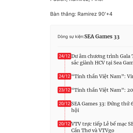
Bàn thắng: Ramirez 90'+4
SEA Games 33
Dòng sự kiện:
Dư âm chương trình Gala 
24/12
sắc giành HCV tại Sea Ga
“Tinh thần Việt Nam”: Vi
24/12
“Tinh thần Việt Nam”: 20
23/12
SEA Games 33: Đứng thứ 6 
20/12
hội
VTV trực tiếp Lễ bế mạc 
20/12
Cần Thơ và VTVgo