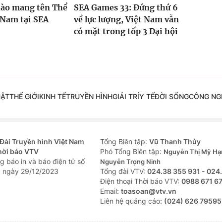
hào mang tên Thể
SEA Games 33: Đứng thứ 6
 Nam tại SEA
về lực lượng, Việt Nam vẫn
có mặt trong tốp 3 Đại hội
UẬT
THẾ GIỚI
KINH TẾ
TRUYỀN HÌNH
GIẢI TRÍ
Y TẾ
ĐỜI SỐNG
CÔNG NG
Đài Truyền hình Việt Nam
Tổng Biên tập:
Vũ Thanh Thủy
hời báo VTV
Phó Tổng Biên tập:
Nguyễn Thị Mỹ Hạ
g báo in và báo điện tử số
Nguyễn Trọng Ninh
 ngày 29/12/2023
Tổng đài VTV:
024.38 355 931 - 024
Ðiện thoại Thời báo VTV:
0988 671 6
Email:
toasoan@vtv.vn
Liên hệ quảng cáo:
(024) 626 79595