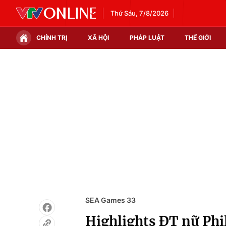
Thứ Sáu, 7/8/2026
CHÍNH TRỊ
XÃ HỘI
PHÁP LUẬT
THẾ GIỚI
Chính trị
Xã hội
Thế giới
Kinh tế
Tin tức
Tài chính
Thế giới đó đây
Thị trường
Câu chuyện quốc tế
Góc doanh nghiệp
Dữ liệu và đời sống
SEA Games 33
Highlights ĐT nữ Phi