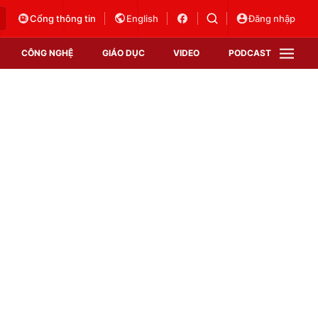
Cổng thông tin
English
Đăng nhập
CÔNG NGHỆ
GIÁO DỤC
VIDEO
PODCAST
VTV Money
VTV Thể thao
VTV Sức khoẻ
Bất động sản
Thị trường 24h
Tấm lòng Việt
Vươn mình bằng AI
VTV4
VTV8
VTV9
Lịch phát sóng
Giao lưu trực tuyến
Sự kiện