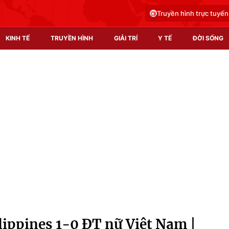
Truyền hình trực tuyến
KINH TẾ
TRUYỀN HÌNH
GIẢI TRÍ
Y TẾ
ĐỜI SỐNG
Pháp luật
Y tế
Truyền hình
Multimedia
Phim VTV
Video
Hậu trường
Shorts video
Nhân vật
Podcast
Khán giả
EMagazine
Giải sao mai
Photo
lippines 1-0 ĐT nữ Việt Nam |
Infographic