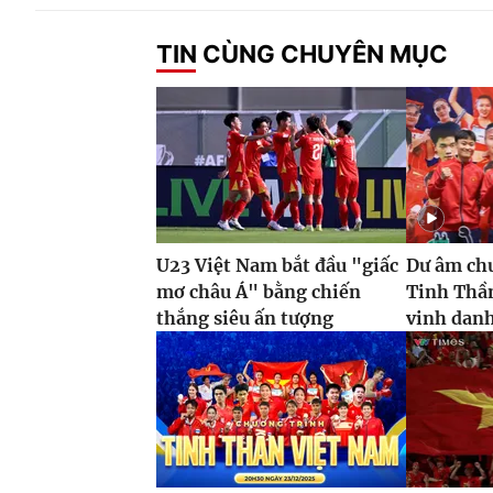
TIN CÙNG CHUYÊN MỤC
U23 Việt Nam bắt đầu "giấc
Dư âm chư
mơ châu Á" bằng chiến
Tinh Thần
thắng siêu ấn tượng
vinh danh