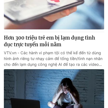
Tin tức
Kinh tế
Thế giới đó đây
Tài chính
Dữ liệu và đời sống
Câu chuyện quốc tế
Thị trường
Hơn 300 triệu trẻ em bị lạm dụng tình
Truyền hình
Góc doanh nghiệp
dục trực tuyến mỗi năm
Phim VTV
Giải trí
VTV.vn - Các hành vi phạm tội có thể kể đến từ dùng
Hậu trường
hình ảnh riêng tư nhạy cảm để tống tiền/tình nạn nhân
Điện ảnh
cho đến lạm dụng công nghệ AI để tạo ra các video...
Đời sống
Nhân vật
Âm nhạc
Du lịch
Khán giả
Giáo dục
Sao
Làm đẹp
Giải sao mai
Tuyển sinh
Công nghệ
Chất lượng cuộc sống
Học trực tuyến
Hitech Công nghệ tương lai