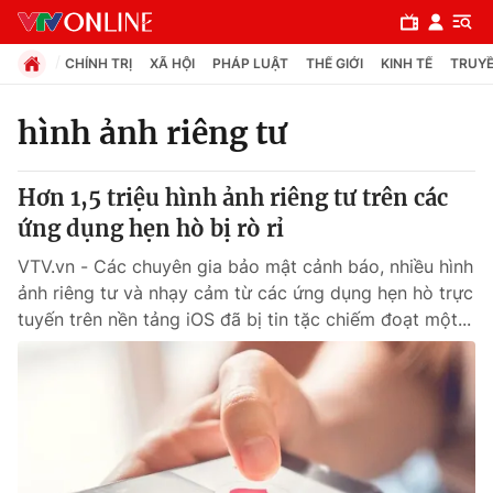
CHÍNH TRỊ
XÃ HỘI
PHÁP LUẬT
THẾ GIỚI
KINH TẾ
TRUYỀ
hình ảnh riêng tư
Chuyên mục
Hơn 1,5 triệu hình ảnh riêng tư trên các
Chính trị
ứng dụng hẹn hò bị rò rỉ
VTV.vn - Các chuyên gia bảo mật cảnh báo, nhiều hình
Xã hội
ảnh riêng tư và nhạy cảm từ các ứng dụng hẹn hò trực
tuyến trên nền tảng iOS đã bị tin tặc chiếm đoạt một...
Pháp luật
Y tế
Thế giới