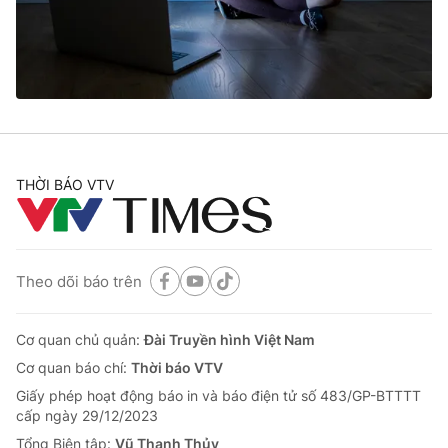
Giao lưu trực tuyến
Sản phẩm
Lịch phát sóng
Thị trường
Tư vấn
Chuyên mục khác
Emagazine
Podcast
THỜI BÁO VTV
Photo
Infographic
Theo dõi báo trên
Video
Shorts video
Cơ quan chủ quản:
Đài Truyền hình Việt Nam
VTV Money
VTV Thể thao
Cơ quan báo chí:
Thời báo VTV
Giấy phép hoạt động báo in và báo điện tử số 483/GP-BTTTT
VTV Sức khoẻ
Bất động sản
cấp ngày 29/12/2023
Tổng Biên tập:
Vũ Thanh Thủy