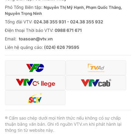
Thị trường 24h
Tấm lòng Việt
Phó Tổng Biên tập:
Nguyễn Thị Mỹ Hạnh, Phạm Quốc Thắng,
Nguyễn Trọng Ninh
VTV4
Vươn mình bằng AI
Tổng đài VTV:
024.38 355 931 - 024.38 355 932
Ðiện thoại Thời báo VTV:
0988 671 671
VTV9
VTV8
Email:
toasoan@vtv.vn
Liên hệ quảng cáo:
(024) 626 79595
Liên hệ tòa soạn
English
THỜI BÁO VTV
Theo dõi báo trên
® Cấm sao chép dưới mọi hình thức nếu không có sự chấp
thuận bằng văn bản. Ghi rõ nguồn VTV.vn khi phát hành lại
thông tin từ website này.
Cơ quan chủ quản:
Đài Truyền hình Việt Nam