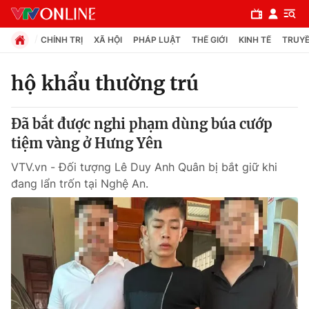
CHÍNH TRỊ
XÃ HỘI
PHÁP LUẬT
THẾ GIỚI
KINH TẾ
TRUYỀ
hộ khẩu thường trú
Chuyên mục
Đã bắt được nghi phạm dùng búa cướp
Chính trị
tiệm vàng ở Hưng Yên
VTV.vn - Đối tượng Lê Duy Anh Quân bị bắt giữ khi
Xã hội
đang lẩn trốn tại Nghệ An.
Pháp luật
Y tế
Thế giới