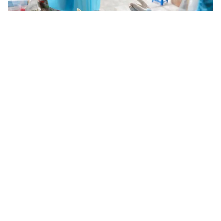
Tin mới
Video
Live
Emagazine
Trang chủ
Xử phạt 30 triệu đồng đối với nhóm
thanh niên tụ tập uống trà chanh hè phố
VTV.vn - Số thanh niên này có tuổi đời từ 18 - 25, hộ
khẩu thường trú tại Móng Cái, chủ yếu là học sinh
trung học phổ thông vừa tốt nghiệp và một số là...