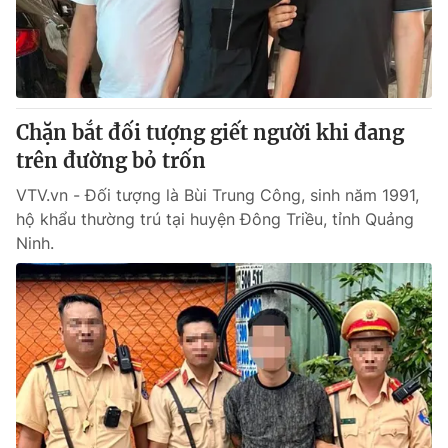
Tin tức
Kinh tế
Thế giới đó đây
Tài chính
Dữ liệu và đời sống
Câu chuyện quốc tế
Thị trường
Chặn bắt đối tượng giết người khi đang
Truyền hình
trên đường bỏ trốn
Góc doanh nghiệp
VTV.vn - Đối tượng là Bùi Trung Công, sinh năm 1991,
Phim VTV
Giải trí
hộ khẩu thường trú tại huyện Đông Triều, tỉnh Quảng
Hậu trường
Ninh.
Điện ảnh
Đời sống
Nhân vật
Âm nhạc
Du lịch
Khán giả
Giáo dục
Sao
Làm đẹp
Giải sao mai
Tuyển sinh
Công nghệ
Chất lượng cuộc sống
Học trực tuyến
Hitech Công nghệ tương lai