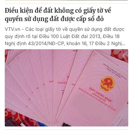
Giấy phép hoạt động báo in và báo điện tử số 483/GP-BTTTT
Điều kiện để đất không có giấy tờ về
cấp ngày 29/12/2023
quyền sử dụng đất được cấp sổ đỏ
Tổng Biên tập:
Vũ Thanh Thủy
Phó Tổng Biên tập:
Nguyễn Thị Mỹ Hạnh, Phạm Quốc Thắng,
VTV.vn - Các loại giấy tờ về quyền sử dụng đất được
Nguyễn Trọng Ninh
quy định rõ tại Điều 100 Luật Đất đai 2013, Điều 18
Tổng đài VTV:
024.38 355 931 - 024.38 355 932
Nghị định 43/2014/NĐ-CP, khoản 16, 17 Điều 2 Nghị...
Ðiện thoại Thời báo VTV:
024.66 897 897
Email:
toasoan@vtv.vn
Liên hệ quảng cáo:
024-7300.7108