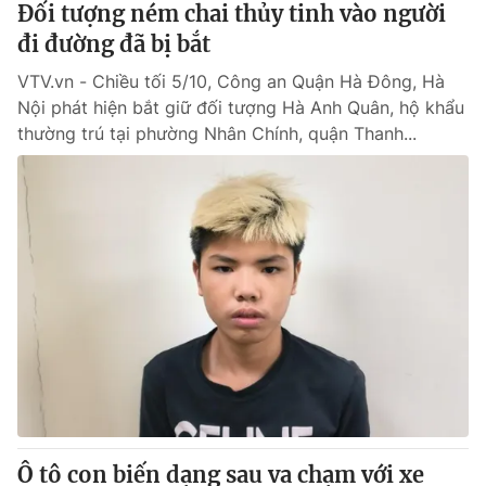
Đối tượng ném chai thủy tinh vào người
đi đường đã bị bắt
® Cấm sao chép dưới mọi hình thức nếu không có sự chấp
VTV.vn - Chiều tối 5/10, Công an Quận Hà Đông, Hà
thuận bằng văn bản. Ghi rõ nguồn VTV.vn khi phát hành lại
thông tin từ website này.
Nội phát hiện bắt giữ đối tượng Hà Anh Quân, hộ khẩu
thường trú tại phường Nhân Chính, quận Thanh...
Ô tô con biến dạng sau va chạm với xe