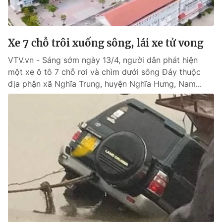
Thị trường 24h
Tấm lòng Việt
VTV4
Vươn mình bằng AI
Xe 7 chỗ trôi xuống sông, lái xe tử vong
VTV.vn - Sáng sớm ngày 13/4, người dân phát hiện
VTV9
VTV8
một xe ô tô 7 chỗ rơi và chìm dưới sông Đáy thuộc
địa phận xã Nghĩa Trung, huyện Nghĩa Hưng, Nam...
Liên hệ tòa soạn
English
THỜI BÁO VTV
Theo dõi báo trên
Cơ quan chủ quản:
Đài Truyền hình Việt Nam
Cơ quan báo chí:
Thời báo VTV