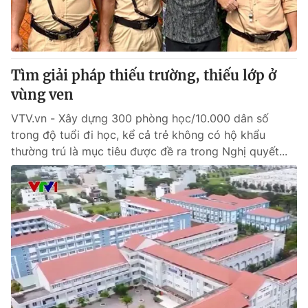
Giao lưu trực tuyến
Sản phẩm
Lịch phát sóng
Thị trường
Tư vấn
Tìm giải pháp thiếu trường, thiếu lớp ở
Chuyên mục khác
vùng ven
Emagazine
Podcast
VTV.vn - Xây dựng 300 phòng học/10.000 dân số
trong độ tuổi đi học, kể cả trẻ không có hộ khẩu
thường trú là mục tiêu được đề ra trong Nghị quyết...
Photo
Infographic
Video
Shorts video
VTV Money
VTV Thể thao
VTV Sức khoẻ
Bất động sản