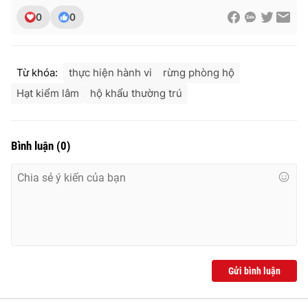
0
0
THỜI BÁO VTV
Từ khóa:
thực hiện hành vi
rừng phòng hộ
Hạt kiểm lâm
hộ khẩu thường trú
Theo dõi báo trên
Bình luận
(
0
)
Cơ quan chủ quản:
Đài Truyền hình Việt Nam
Cơ quan báo chí:
Thời báo VTV
Giấy phép hoạt động báo in và báo điện tử số 483/GP-BTTTT
cấp ngày 29/12/2023
Tổng Biên tập:
Vũ Thanh Thủy
Phó Tổng Biên tập:
Nguyễn Thị Mỹ Hạnh, Phạm Quốc Thắng,
Gửi bình luận
Nguyễn Trọng Ninh
Tổng đài VTV:
024.38 355 931 - 024.38 355 932