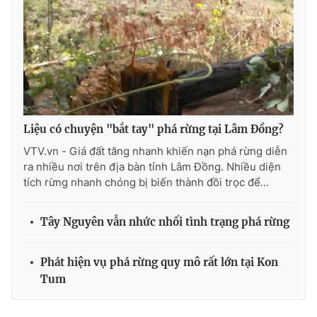
Photo
Infographic
Video
Shorts video
VTV Money
VTV Thể thao
Liệu có chuyện "bắt tay" phá rừng tại Lâm Đồng?
VTV Sức khoẻ
Bất động sản
VTV.vn - Giá đất tăng nhanh khiến nạn phá rừng diễn
ra nhiều nơi trên địa bàn tỉnh Lâm Đồng. Nhiều diện
tích rừng nhanh chóng bị biến thành đồi trọc để...
Thị trường 24h
Tấm lòng Việt
Tây Nguyên vẫn nhức nhối tình trạng phá rừng
VTV4
Vươn mình bằng AI
Phát hiện vụ phá rừng quy mô rất lớn tại Kon
VTV9
VTV8
Tum
Liên hệ tòa soạn
English