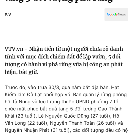
Chính trị
Truyền hình
Văn hóa - Giải trí
P.V
Xã hội
Y tế
Đời sống
Pháp luật
Công nghệ
Giáo dục
VTV.vn - Nhận tiền từ một người chưa rõ danh
Y tế
tính với mục đích chiếm đất để lập vườn, 5 đối
tượng có hành vi phá rừng vừa bị công an phát
Thế giới
hiện, bắt giữ.
Tin tức
Trước đó, vào trưa 30/3, qua nắm bắt địa bàn, Hạt
Kinh tế
Kiểm lâm Đà Lạt phối hợp với Ban quản lý rừng phòng
Thế giới đó đây
Tài chính
hộ Tà Nung và lực lượng thuộc UBND phường 7 tổ
Dữ liệu và đời sống
Câu chuyện quốc tế
chức mật phục bắt quả tang 5 đối tượng Cao Thành
Thị trường
Khải (23 tuổi), Lê Nguyễn Quốc Dũng (27 tuổi), Hồ
Truyền hình
Văn Long (22 tuổi), Nguyễn Thanh Toàn (26 tuổi) và
Góc doanh nghiệp
Nguyễn Nhuận Phát (31 tuổi), các đối tượng đều có hộ