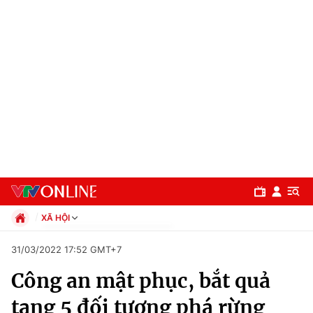
XÃ HỘI
Chính trị
31/03/2022 17:52 GMT+7
Xã hội
Công an mật phục, bắt quả
Pháp luật
Chuyên mục
Kinh tế
tang 5 đối tượng phá rừng
Thể thao