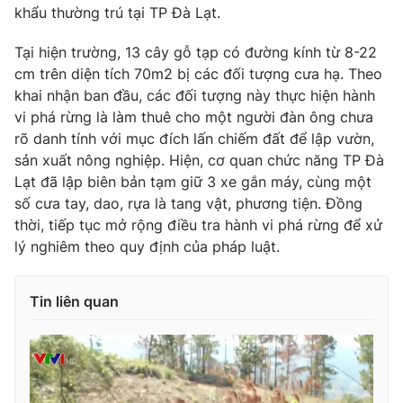
Phim VTV
khẩu thường trú tại TP Đà Lạt.
Giải trí
Hậu trường
Tại hiện trường, 13 cây gỗ tạp có đường kính từ 8-22
Điện ảnh
Đời sống
cm trên diện tích 70m2 bị các đối tượng cưa hạ. Theo
Nhân vật
Âm nhạc
khai nhận ban đầu, các đối tượng này thực hiện hành
Du lịch
Khán giả
vi phá rừng là làm thuê cho một người đàn ông chưa
Giáo dục
Sao
rõ danh tính với mục đích lấn chiếm đất để lập vườn,
Làm đẹp
Giải sao mai
sản xuất nông nghiệp. Hiện, cơ quan chức năng TP Đà
Tuyển sinh
Công nghệ
Chất lượng cuộc sống
Lạt đã lập biên bản tạm giữ 3 xe gắn máy, cùng một
Học trực tuyến
số cưa tay, dao, rựa là tang vật, phương tiện. Đồng
Hitech Công nghệ tương lai
thời, tiếp tục mở rộng điều tra hành vi phá rừng để xử
Giao lưu trực tuyến
lý nghiêm theo quy định của pháp luật.
Sản phẩm
Lịch phát sóng
Thị trường
Tin liên quan
Tư vấn
Chuyên mục khác
Emagazine
Podcast