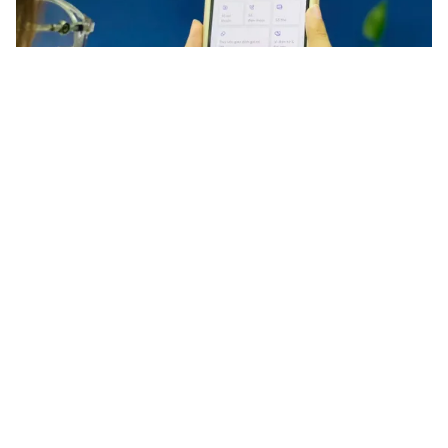
Tin mới
Video
Live
Emagazine
Trang chủ
Phát hiện nhiều sản phẩm có dấu hiệu
xâm phạm sở hữu trí tuệ tại Ninh Bình
VTV.vn - Lực lượng chức năng kiểm tra hộ kinh doanh
tại xã Tân Minh, phát hiện 51 sản phẩm giày dép có
dấu hiệu giả mạo nhãn hiệu, trị giá khoảng 9 triệu...