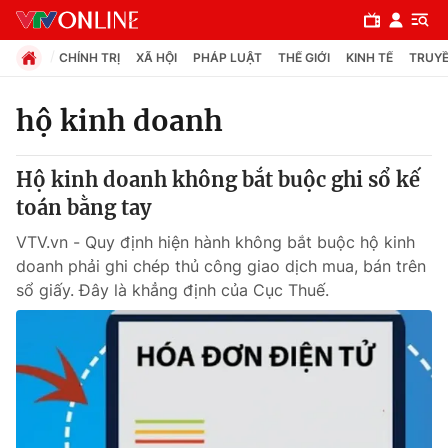
CHÍNH TRỊ
XÃ HỘI
PHÁP LUẬT
THẾ GIỚI
KINH TẾ
TRUYỀ
hộ kinh doanh
Chuyên mục
Hộ kinh doanh không bắt buộc ghi sổ kế
Chính trị
toán bằng tay
VTV.vn - Quy định hiện hành không bắt buộc hộ kinh
Xã hội
doanh phải ghi chép thủ công giao dịch mua, bán trên
sổ giấy. Đây là khẳng định của Cục Thuế.
Pháp luật
Y tế
Thế giới