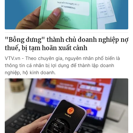
Giao lưu trực tuyến
Sản phẩm
Lịch phát sóng
Thị trường
Tư vấn
"Bỗng dưng" thành chủ doanh nghiệp nợ
Chuyên mục khác
thuế, bị tạm hoãn xuất cảnh
Emagazine
Podcast
VTV.vn - Theo chuyên gia, nguyên nhân phổ biến là
thông tin cá nhân bị lợi dụng để thành lập doanh
Photo
Infographic
nghiệp, hộ kinh doanh.
Video
Shorts video
VTV Money
VTV Thể thao
VTV Sức khoẻ
Bất động sản