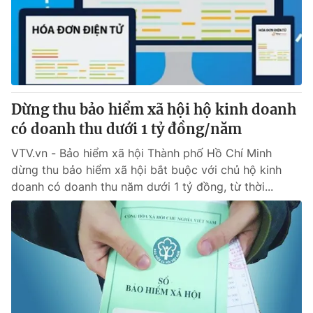
Tin tức
Kinh tế
Thế giới đó đây
Tài chính
Dữ liệu và đời sống
Câu chuyện quốc tế
Thị trường
Dừng thu bảo hiểm xã hội hộ kinh doanh
Truyền hình
Góc doanh nghiệp
có doanh thu dưới 1 tỷ đồng/năm
Phim VTV
Giải trí
VTV.vn - Bảo hiểm xã hội Thành phố Hồ Chí Minh
Hậu trường
dừng thu bảo hiểm xã hội bắt buộc với chủ hộ kinh
Điện ảnh
doanh có doanh thu năm dưới 1 tỷ đồng, từ thời...
Đời sống
Nhân vật
Âm nhạc
Du lịch
Khán giả
Giáo dục
Sao
Làm đẹp
Giải sao mai
Tuyển sinh
Công nghệ
Chất lượng cuộc sống
Học trực tuyến
Hitech Công nghệ tương lai