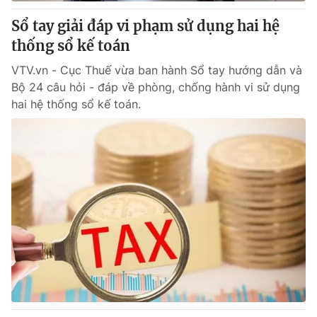
Sổ tay giải đáp vi phạm sử dụng hai hệ
® Cấm sao chép dưới mọi hình thức nếu không có sự chấp
thống sổ kế toán
thuận bằng văn bản. Ghi rõ nguồn VTV.vn khi phát hành lại
thông tin từ website này.
VTV.vn - Cục Thuế vừa ban hành Sổ tay hướng dẫn và
Bộ 24 câu hỏi - đáp về phòng, chống hành vi sử dụng
hai hệ thống sổ kế toán.