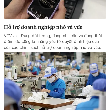
Thị trường 24h
Tấm lòng Việt
VTV4
Vươn mình bằng AI
Hỗ trợ doanh nghiệp nhỏ và vừa
VTV9
VTV8
VTV.vn - Đúng đối tượng, đúng nhu cầu và đúng thời
điểm, đó cũng là những yếu tố quyết định hiệu quả
Liên hệ tòa soạn
English
của các chính sách hỗ trợ doanh nghiệp nhỏ và vừa.
THỜI BÁO VTV
Theo dõi báo trên
Cơ quan chủ quản:
Đài Truyền hình Việt Nam
Cơ quan báo chí:
Thời báo VTV