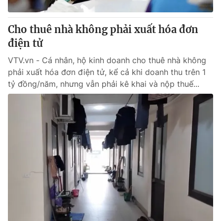
Giấy phép hoạt động báo in và báo điện tử số 483/GP-BTTTT
cấp ngày 29/12/2023
Cho thuê nhà không phải xuất hóa đơn
Tổng Biên tập:
Vũ Thanh Thủy
điện tử
Phó Tổng Biên tập:
Nguyễn Thị Mỹ Hạnh, Phạm Quốc Thắng,
Nguyễn Trọng Ninh
VTV.vn - Cá nhân, hộ kinh doanh cho thuê nhà không
Tổng đài VTV:
024.38 355 931 - 024.38 355 932
phải xuất hóa đơn điện tử, kể cả khi doanh thu trên 1
Ðiện thoại Thời báo VTV:
024.66 897 897
tỷ đồng/năm, nhưng vẫn phải kê khai và nộp thuế...
Email:
toasoan@vtv.vn
Liên hệ quảng cáo:
024-7300.7108