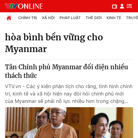
CHÍNH TRỊ
XÃ HỘI
PHÁP LUẬT
THẾ GIỚI
KINH TẾ
TRUYỀ
hòa bình bền vững cho
Myanmar
Chuyên mục
Chính trị
Tân Chính phủ Myanmar đối diện nhiều
thách thức
Xã hội
VTV.vn - Các ý kiến phân tích cho rằng, tình hình chính
trị, kinh tế và xã hội hiện nay đòi hỏi chính phủ mới
Pháp luật
của Myanmar sẽ phải nỗ lực nhiều hơn trong chặng...
Y tế
Thế giới