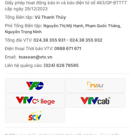
Giao lưu trực tuyến
Giấy phép hoạt động báo in và báo điện tử số 483/GP-BTTTT
Sản phẩm
cấp ngày 29/12/2023
Lịch phát sóng
Tổng Biên tập:
Vũ Thanh Thủy
Thị trường
Phó Tổng Biên tập:
Nguyễn Thị Mỹ Hạnh, Phạm Quốc Thắng,
Tư vấn
Nguyễn Trọng Ninh
Chuyên mục khác
Tổng đài VTV:
024.38 355 931 - 024.38 355 932
Ðiện thoại Thời báo VTV:
0988 671 671
Emagazine
Podcast
Email:
toasoan@vtv.vn
Liên hệ quảng cáo:
(024) 626 79595
Photo
Infographic
Video
Shorts video
VTV Money
VTV Thể thao
VTV Sức khoẻ
Bất động sản