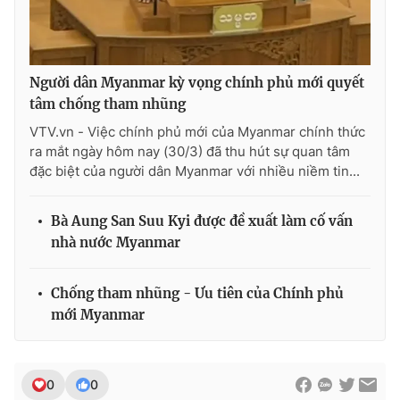
Người dân Myanmar kỳ vọng chính phủ mới quyết
THỜI BÁO VTV
tâm chống tham nhũng
VTV.vn - Việc chính phủ mới của Myanmar chính thức
ra mắt ngày hôm nay (30/3) đã thu hút sự quan tâm
đặc biệt của người dân Myanmar với nhiều niềm tin...
Theo dõi báo trên
Bà Aung San Suu Kyi được đề xuất làm cố vấn
Cơ quan chủ quản:
Đài Truyền hình Việt Nam
nhà nước Myanmar
Cơ quan báo chí:
Thời báo VTV
Giấy phép hoạt động báo in và báo điện tử số 483/GP-BTTTT
cấp ngày 29/12/2023
Chống tham nhũng - Ưu tiên của Chính phủ
mới Myanmar
Tổng Biên tập:
Vũ Thanh Thủy
Phó Tổng Biên tập:
Nguyễn Thị Mỹ Hạnh, Phạm Quốc Thắng,
Nguyễn Trọng Ninh
0
0
Tổng đài VTV:
024.38 355 931 - 024.38 355 932