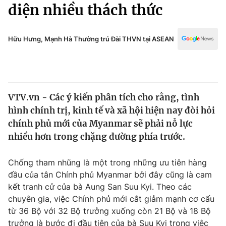
Chính trị
diện nhiều thách thức
Truyền hình
Văn hóa - Giải trí
Xã hội
Y tế
Hữu Hưng, Mạnh Hà Thường trú Đài THVN tại ASEAN
Đời sống
Pháp luật
Công nghệ
Giáo dục
Y tế
VTV.vn - Các ý kiến phân tích cho rằng, tình
hình chính trị, kinh tế và xã hội hiện nay đòi hỏi
Thế giới
chính phủ mới của Myanmar sẽ phải nỗ lực
nhiều hơn trong chặng đường phía trước.
Tin tức
Kinh tế
Thế giới đó đây
Chống tham nhũng là một trong những ưu tiên hàng
Tài chính
đầu của tân Chính phủ Myanmar bởi đây cũng là cam
Dữ liệu và đời sống
Câu chuyện quốc tế
kết tranh cử của bà Aung San Suu Kyi. Theo các
Thị trường
chuyên gia, việc Chính phủ mới cắt giảm mạnh cơ cấu
Truyền hình
Góc doanh nghiệp
từ 36 Bộ với 32 Bộ trưởng xuống còn 21 Bộ và 18 Bộ
trưởng là bước đi đầu tiên của bà Suu Kyi trong việc