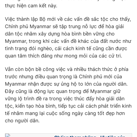
Phim VTV
thực hiện cam kết này.
Giải trí
Hậu trường
Việc thành lập Bộ mới về các vấn đề sắc tộc cho thấy,
Điện ảnh
Đời sống
Nhân vật
Chính phủ Myanmar sẽ tập trung nỗ lực để hòa giải
Âm nhạc
dân tộc nhằm xây dựng hòa bình bền vững cho
Du lịch
Khán giả
Myanmar, trong khi các vấn đề khác của đất nước như
Giáo dục
Sao
tình trạng đói nghèo, cải cách kinh tế cũng cần được
Làm đẹp
Giải sao mai
Tuyển sinh
quan tâm thích đáng như mong mỏi của các cử tri.
Công nghệ
Chất lượng cuộc sống
Học trực tuyến
Vẫn còn bộn bề công việc và nhiều thách thức ở phía
Hitech Công nghệ tương lai
trước nhưng điều quan trọng là Chính phủ mới của
Giao lưu trực tuyến
Myanmar nhận được sự ủng hộ to lớn của người dân.
Sản phẩm
Đây cũng là động lực quan trọng để Myanmar giữ
Lịch phát sóng
Thị trường
vững lộ trình đề ra trong việc thúc đẩy hòa giải dân
tộc, kiến tạo hòa bình, tiếp tục cải cách phát triển kinh
Tư vấn
tế nhằm mang lại cuộc sống ngày càng tốt đẹp hơn
Chuyên mục khác
cho người dân.
Emagazine
Podcast