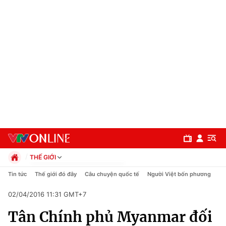
THẾ GIỚI
Chính trị
Tin tức
Thế giới đó đây
Câu chuyện quốc tế
Người Việt bốn phương
Xã hội
02/04/2016 11:31 GMT+7
Pháp luật
Chuyên mục
Kinh tế
Tân Chính phủ Myanmar đối
Thể thao