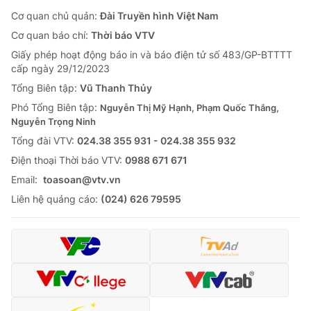
Cơ quan chủ quản:
Đài Truyền hình Việt Nam
Cơ quan báo chí:
Thời báo VTV
Giấy phép hoạt động báo in và báo điện tử số 483/GP-BTTTT
cấp ngày 29/12/2023
Tổng Biên tập:
Vũ Thanh Thủy
Phó Tổng Biên tập:
Nguyễn Thị Mỹ Hạnh, Phạm Quốc Thắng,
Nguyễn Trọng Ninh
Tổng đài VTV:
024.38 355 931 - 024.38 355 932
Ðiện thoại Thời báo VTV:
0988 671 671
Email:
toasoan@vtv.vn
Liên hệ quảng cáo:
(024) 626 79595