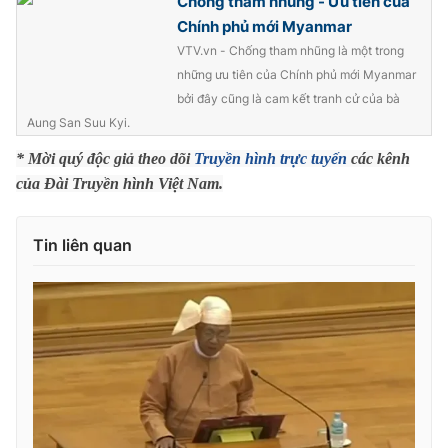
Chống tham nhũng - Ưu tiên của
Chính phủ mới Myanmar
Photo
Infographic
VTV.vn - Chống tham nhũng là một trong
những ưu tiên của Chính phủ mới Myanmar
Video
Shorts video
bởi đây cũng là cam kết tranh cử của bà
Aung San Suu Kyi.
VTV Money
VTV Thể thao
* Mời quý độc giả theo dõi
Truyền hình trực tuyến
các kênh
của Đài Truyền hình Việt Nam.
VTV Sức khoẻ
Bất động sản
Tin liên quan
Thị trường 24h
Tấm lòng Việt
VTV4
Vươn mình bằng AI
VTV9
VTV8
Liên hệ tòa soạn
English