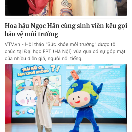
Giấy phép hoạt động báo in và báo điện tử số 483/GP-BTTTT
cấp ngày 29/12/2023
Tổng Biên tập:
Vũ Thanh Thủy
Hoa hậu Ngọc Hân cùng sinh viên kêu gọi
Phó Tổng Biên tập:
Nguyễn Thị Mỹ Hạnh, Phạm Quốc Thắng,
bảo vệ môi trường
Nguyễn Trọng Ninh
Tổng đài VTV:
024.38 355 931 - 024.38 355 932
VTV.vn - Hội thảo "Sức khỏe môi trường" được tổ
Ðiện thoại Thời báo VTV:
024.66 897 897
chức tại Đại học FPT (Hà Nội) vừa qua có sự góp mặt
Email:
toasoan@vtv.vn
của nhiều diễn giả, người nổi tiếng.
Liên hệ quảng cáo:
024-7300.7108