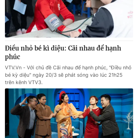
Tin tức
Kinh tế
Thế giới đó đây
Tài chính
Dữ liệu và đời sống
Câu chuyện quốc tế
Thị trường
Điều nhỏ bé kì diệu: Cãi nhau để hạnh
Truyền hình
Góc doanh nghiệp
phúc
Phim VTV
Giải trí
VTV.Vn - Với chủ đề Cãi nhau để hạnh phúc, "Điều nhỏ
Hậu trường
bé kỳ diệu" ngày 20/3 sẽ phát sóng vào lúc 21h25
Điện ảnh
trên kênh VTV3.
Đời sống
Nhân vật
Âm nhạc
Du lịch
Khán giả
Giáo dục
Sao
Làm đẹp
Giải sao mai
Tuyển sinh
Công nghệ
Chất lượng cuộc sống
Học trực tuyến
Hitech Công nghệ tương lai