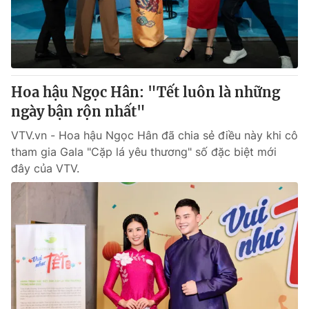
Giao lưu trực tuyến
Sản phẩm
Lịch phát sóng
Thị trường
Tư vấn
Hoa hậu Ngọc Hân: "Tết luôn là những
Chuyên mục khác
ngày bận rộn nhất"
Emagazine
Podcast
VTV.vn - Hoa hậu Ngọc Hân đã chia sẻ điều này khi cô
tham gia Gala "Cặp lá yêu thương" số đặc biệt mới
Photo
Infographic
đây của VTV.
Video
Shorts video
VTV Money
VTV Thể thao
VTV Sức khoẻ
Bất động sản