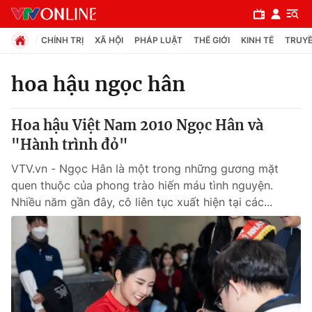
CHÍNH TRỊ
XÃ HỘI
PHÁP LUẬT
THẾ GIỚI
KINH TẾ
TRUYỀ
hoa hậu ngọc hân
Chuyên mục
Hoa hậu Việt Nam 2010 Ngọc Hân và
Chính trị
"Hành trình đỏ"
VTV.vn - Ngọc Hân là một trong những gương mặt
Xã hội
quen thuộc của phong trào hiến máu tình nguyện.
Nhiều năm gần đây, cô liên tục xuất hiện tại các...
Pháp luật
Y tế
Thế giới