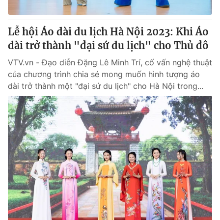
® Cấm sao chép dưới mọi hình thức nếu không có sự chấp
Lễ hội Áo dài du lịch Hà Nội 2023: Khi Áo
thuận bằng văn bản. Ghi rõ nguồn VTV.vn khi phát hành lại
dài trở thành "đại sứ du lịch" cho Thủ đô
thông tin từ website này.
VTV.vn - Đạo diễn Đặng Lê Minh Trí, cố vấn nghệ thuật
của chương trình chia sẻ mong muốn hình tượng áo
dài trở thành một "đại sứ du lịch" cho Hà Nội trong...