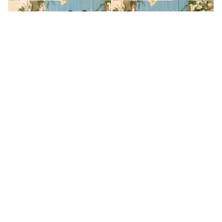
Tin mới
Video
Live
Emagazine
Trang chủ
Hoa hậu Ngọc Hân hạnh phúc bước vào lễ
đường trong tiếng đồng dao
VTV.vn - Đám cưới Hoa hậu Ngọc Hân và chú rể Phú
Đạt khiến quan khách đi từ bất ngờ này đến bất ngờ
khác, trong đó có màn hát đồng dao của các bé.