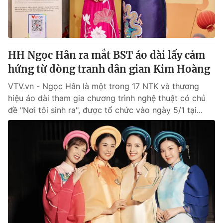
Thị trường 24h
Tấm lòng Việt
VTV4
Vươn mình bằng AI
HH Ngọc Hân ra mắt BST áo dài lấy cảm
VTV9
VTV8
hứng từ dòng tranh dân gian Kim Hoàng
VTV.vn - Ngọc Hân là một trong 17 NTK và thương
Liên hệ tòa soạn
English
hiệu áo dài tham gia chương trình nghệ thuật có chủ
đề "Nơi tôi sinh ra", được tổ chức vào ngày 5/1 tại...
THỜI BÁO VTV
Theo dõi báo trên
Cơ quan chủ quản:
Đài Truyền hình Việt Nam
Cơ quan báo chí:
Thời báo VTV