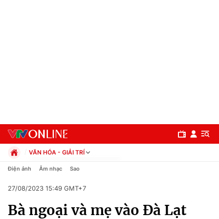
VĂN HÓA - GIẢI TRÍ
Chính trị
Điện ảnh
Âm nhạc
Sao
Xã hội
27/08/2023 15:49 GMT+7
Pháp luật
Chuyên mục
Kinh tế
Bà ngoại và mẹ vào Đà Lạt
Thể thao