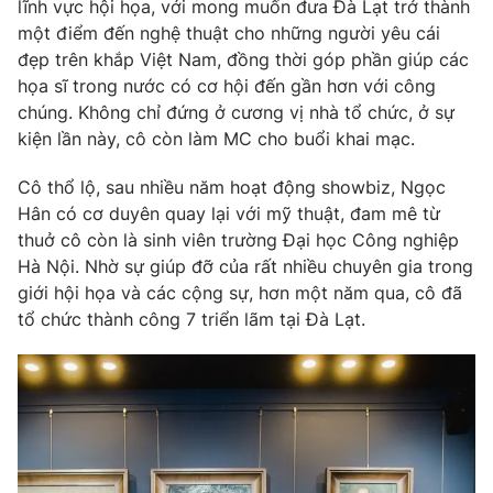
Phim VTV
lĩnh vực hội họa, với mong muốn đưa Đà Lạt trở thành
Giải trí
một điểm đến nghệ thuật cho những người yêu cái
Hậu trường
đẹp trên khắp Việt Nam, đồng thời góp phần giúp các
Điện ảnh
họa sĩ trong nước có cơ hội đến gần hơn với công
Đời sống
Nhân vật
chúng. Không chỉ đứng ở cương vị nhà tổ chức, ở sự
Âm nhạc
Du lịch
Khán giả
kiện lần này, cô còn làm MC cho buổi khai mạc.
Giáo dục
Sao
Làm đẹp
Giải sao mai
Cô thổ lộ, sau nhiều năm hoạt động showbiz, Ngọc
Tuyển sinh
Hân có cơ duyên quay lại với mỹ thuật, đam mê từ
Công nghệ
Chất lượng cuộc sống
thuở cô còn là sinh viên trường Đại học Công nghiệp
Học trực tuyến
Hitech Công nghệ tương lai
Hà Nội. Nhờ sự giúp đỡ của rất nhiều chuyên gia trong
Giao lưu trực tuyến
giới hội họa và các cộng sự, hơn một năm qua, cô đã
Sản phẩm
tổ chức thành công 7 triển lãm tại Đà Lạt.
Lịch phát sóng
Thị trường
Tư vấn
Chuyên mục khác
Emagazine
Podcast