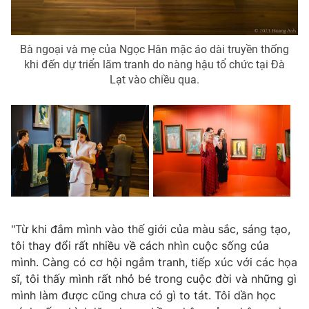
Bà ngoại và mẹ của Ngọc Hân mặc áo dài truyền thống
khi đến dự triển lãm tranh do nàng hậu tổ chức tại Đà
THỜI BÁO VTV
Lạt vào chiều qua.
Theo dõi báo trên
Cơ quan chủ quản:
Đài Truyền hình Việt Nam
Cơ quan báo chí:
Thời báo VTV
Giấy phép hoạt động báo in và báo điện tử số 483/GP-BTTTT
cấp ngày 29/12/2023
Tổng Biên tập:
Vũ Thanh Thủy
"Từ khi đắm mình vào thế giới của màu sắc, sáng tạo,
Phó Tổng Biên tập:
Nguyễn Thị Mỹ Hạnh, Phạm Quốc Thắng,
tôi thay đổi rất nhiều về cách nhìn cuộc sống của
Nguyễn Trọng Ninh
mình. Càng có cơ hội ngắm tranh, tiếp xúc với các họa
Tổng đài VTV:
024.38 355 931 - 024.38 355 932
sĩ, tôi thấy mình rất nhỏ bé trong cuộc đời và những gì
Ðiện thoại Thời báo VTV:
024.66 897 897
mình làm được cũng chưa có gì to tát. Tôi dần học