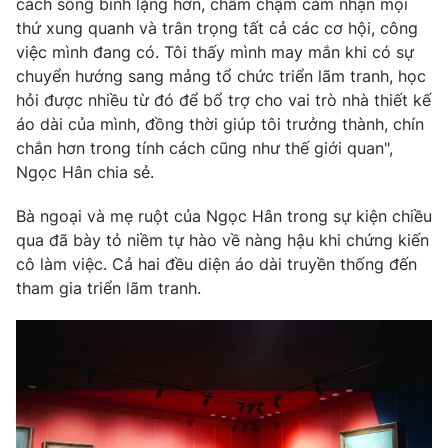
Email:
toasoan@vtv.vn
cách sống bình lặng hơn, chầm chậm cảm nhận mọi
thứ xung quanh và trân trọng tất cả các cơ hội, công
Liên hệ quảng cáo:
024-7300.7108
việc mình đang có. Tôi thấy mình may mắn khi có sự
chuyển hướng sang mảng tổ chức triển lãm tranh, học
hỏi được nhiều từ đó để bổ trợ cho vai trò nhà thiết kế
áo dài của mình, đồng thời giúp tôi trưởng thành, chín
chắn hơn trong tính cách cũng như thế giới quan",
Ngọc Hân chia sẻ.
Bà ngoại và mẹ ruột của Ngọc Hân trong sự kiện chiều
qua đã bày tỏ niềm tự hào về nàng hậu khi chứng kiến
cô làm việc. Cả hai đều diện áo dài truyền thống đến
tham gia triển lãm tranh.
® Cấm sao chép dưới mọi hình thức nếu không có sự chấp
thuận bằng văn bản. Ghi rõ nguồn VTV.vn khi phát hành lại
thông tin từ website này.