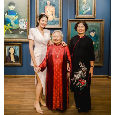
Photo
Infographic
Video
Shorts video
VTV Money
VTV Thể thao
VTV Sức khoẻ
Bất động sản
Thị trường 24h
Tấm lòng Việt
VTV4
Vươn mình bằng AI
VTV9
VTV8
Liên hệ tòa soạn
English