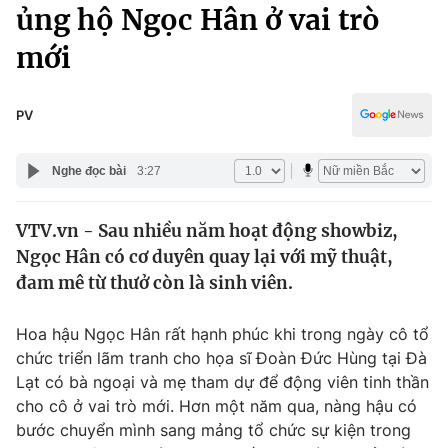
Chính trị
ủng hộ Ngọc Hân ở vai trò
Truyền hình
mới
Văn hóa - Giải trí
Xã hội
Y tế
Đời sống
PV
Pháp luật
Công nghệ
Giáo dục
Nghe đọc bài
3:27
Y tế
VTV.vn - Sau nhiều năm hoạt động showbiz,
Thế giới
Ngọc Hân có cơ duyên quay lại với mỹ thuật,
Tin tức
đam mê từ thưở còn là sinh viên.
Kinh tế
Thế giới đó đây
Hoa hậu Ngọc Hân rất hạnh phúc khi trong ngày cô tổ
Tài chính
Dữ liệu và đời sống
chức triển lãm tranh cho họa sĩ Đoàn Đức Hùng tại Đà
Câu chuyện quốc tế
Thị trường
Lạt có bà ngoại và mẹ tham dự để động viên tinh thần
cho cô ở vai trò mới. Hơn một năm qua, nàng hậu có
Truyền hình
Góc doanh nghiệp
bước chuyển mình sang mảng tổ chức sự kiện trong