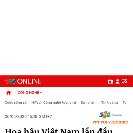
CÔNG NGHỆ
Chính trị
Cuộc sống số
HiTech Công nghệ tương lai
Sản phẩm
Thị trường
Tư vấn
Xã hội
Pháp luật
06/05/2026 15:19 GMT+7
Chuyên mục
Kinh tế
Hoa hậu Việt Nam lần đầu
Thể thao