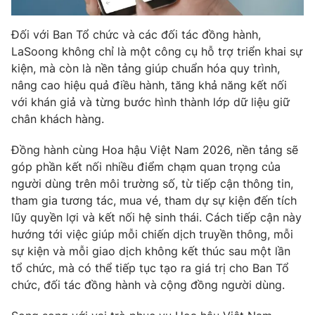
Đối với Ban Tổ chức và các đối tác đồng hành,
LaSoong không chỉ là một công cụ hỗ trợ triển khai sự
THỜI BÁO VTV
kiện, mà còn là nền tảng giúp chuẩn hóa quy trình,
nâng cao hiệu quả điều hành, tăng khả năng kết nối
với khán giả và từng bước hình thành lớp dữ liệu giữ
chân khách hàng.
Theo dõi báo trên
Đồng hành cùng Hoa hậu Việt Nam 2026, nền tảng sẽ
góp phần kết nối nhiều điểm chạm quan trọng của
Cơ quan chủ quản:
Đài Truyền hình Việt Nam
người dùng trên môi trường số, từ tiếp cận thông tin,
Cơ quan báo chí:
Thời báo VTV
tham gia tương tác, mua vé, tham dự sự kiện đến tích
Giấy phép hoạt động báo in và báo điện tử số 483/GP-BTTTT
lũy quyền lợi và kết nối hệ sinh thái. Cách tiếp cận này
cấp ngày 29/12/2023
hướng tới việc giúp mỗi chiến dịch truyền thông, mỗi
Tổng Biên tập:
Vũ Thanh Thủy
sự kiện và mỗi giao dịch không kết thúc sau một lần
tổ chức, mà có thể tiếp tục tạo ra giá trị cho Ban Tổ
Phó Tổng Biên tập:
Nguyễn Thị Mỹ Hạnh, Phạm Quốc Thắng,
Nguyễn Trọng Ninh
chức, đối tác đồng hành và cộng đồng người dùng.
Tổng đài VTV:
024.38 355 931 - 024.38 355 932