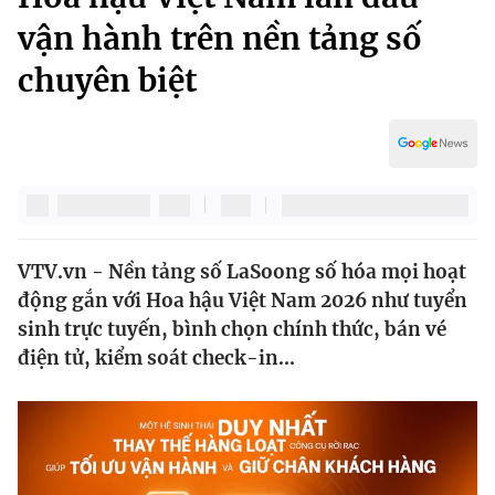
Chính trị
Truyền hình
vận hành trên nền tảng số
Văn hóa - Giải trí
Xã hội
chuyên biệt
Y tế
Đời sống
Pháp luật
Công nghệ
Giáo dục
Y tế
Thế giới
VTV.vn - Nền tảng số LaSoong số hóa mọi hoạt
động gắn với Hoa hậu Việt Nam 2026 như tuyển
Tin tức
Kinh tế
sinh trực tuyến, bình chọn chính thức, bán vé
Thế giới đó đây
điện tử, kiểm soát check-in...
Tài chính
Dữ liệu và đời sống
Câu chuyện quốc tế
Thị trường
Truyền hình
Góc doanh nghiệp