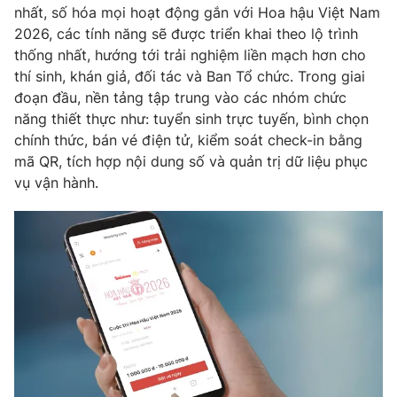
nhất, số hóa mọi hoạt động gắn với Hoa hậu Việt Nam
Photo
Infographic
2026, các tính năng sẽ được triển khai theo lộ trình
thống nhất, hướng tới trải nghiệm liền mạch hơn cho
thí sinh, khán giả, đối tác và Ban Tổ chức. Trong giai
Video
Shorts video
đoạn đầu, nền tảng tập trung vào các nhóm chức
năng thiết thực như: tuyển sinh trực tuyến, bình chọn
VTV Money
VTV Thể thao
chính thức, bán vé điện tử, kiểm soát check-in bằng
mã QR, tích hợp nội dung số và quản trị dữ liệu phục
vụ vận hành.
VTV Sức khoẻ
Bất động sản
Thị trường 24h
Tấm lòng Việt
VTV4
Vươn mình bằng AI
VTV9
VTV8
Liên hệ tòa soạn
English