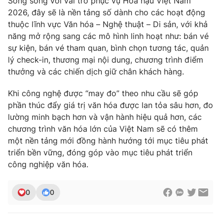
Song song với vai trò phục vụ Hoa hậu Việt Nam
Ðiện thoại Thời báo VTV:
024.66 897 897
2026, đây sẽ là nền tảng số dành cho các hoạt động
Email:
toasoan@vtv.vn
thuộc lĩnh vực Văn hóa – Nghệ thuật – Di sản, với khả
Liên hệ quảng cáo:
024-7300.7108
năng mở rộng sang các mô hình linh hoạt như: bán vé
sự kiện, bán vé tham quan, bình chọn tương tác, quản
lý check-in, thương mại nội dung, chương trình điểm
thưởng và các chiến dịch giữ chân khách hàng.
Khi công nghệ được “may đo” theo nhu cầu sẽ góp
phần thúc đẩy giá trị văn hóa được lan tỏa sâu hơn, đo
lường minh bạch hơn và vận hành hiệu quả hơn, các
chương trình văn hóa lớn của Việt Nam sẽ có thêm
một nền tảng mới đồng hành hướng tới mục tiêu phát
triển bền vững, đóng góp vào mục tiêu phát triển
công nghiệp văn hóa.
® Cấm sao chép dưới mọi hình thức nếu không có sự chấp
thuận bằng văn bản. Ghi rõ nguồn VTV.vn khi phát hành lại
thông tin từ website này.
0
0