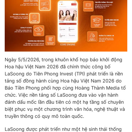
Phim VTV
Giải trí
Hậu trường
Điện ảnh
Đời sống
Nhân vật
Âm nhạc
Du lịch
Khán giả
Giáo dục
Sao
Làm đẹp
Giải sao mai
Tuyển sinh
Công nghệ
Chất lượng cuộc sống
Ngày 5/5/2026, trong khuôn khổ họp báo khởi động
Học trực tuyến
Hoa hậu Việt Nam 2026 đã chính thức công bố
Hitech Công nghệ tương lai
LaSoong do Tiên Phong Invest (TPI) phát triển là nền
Giao lưu trực tuyến
tảng số đồng hành cùng Hoa hậu Việt Nam 2026 do
Sản phẩm
Báo Tiền Phong phối hợp cùng Hoàng Thành Media tổ
Lịch phát sóng
Thị trường
chức. Việc nền tảng số LaSoong đưa vào vận hành
đánh dấu mốc lần đầu tiên có một hạ tầng số chuyên
Tư vấn
biệt phục vụ một chương trình văn hóa, nghệ thuật và
Chuyên mục khác
truyền thông có quy mô toàn quốc.
Emagazine
Podcast
LaSoong được phát triển như một hệ sinh thái thống