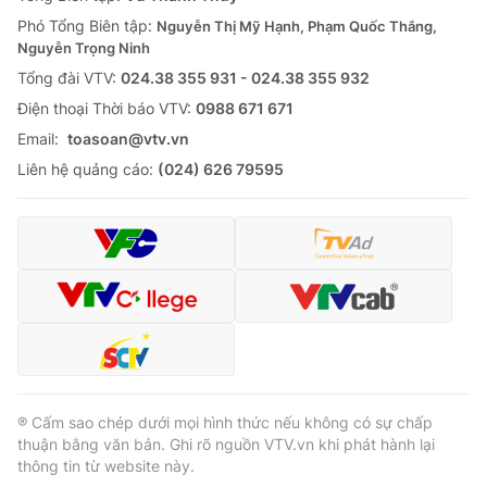
Thị trường 24h
Tấm lòng Việt
Phó Tổng Biên tập:
Nguyễn Thị Mỹ Hạnh, Phạm Quốc Thắng,
Nguyễn Trọng Ninh
VTV4
Vươn mình bằng AI
Tổng đài VTV:
024.38 355 931 - 024.38 355 932
Ðiện thoại Thời báo VTV:
0988 671 671
VTV9
VTV8
Email:
toasoan@vtv.vn
Liên hệ quảng cáo:
(024) 626 79595
Liên hệ tòa soạn
English
THỜI BÁO VTV
Theo dõi báo trên
® Cấm sao chép dưới mọi hình thức nếu không có sự chấp
thuận bằng văn bản. Ghi rõ nguồn VTV.vn khi phát hành lại
thông tin từ website này.
Cơ quan chủ quản:
Đài Truyền hình Việt Nam