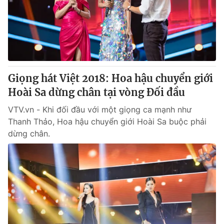
Tin tức
Kinh tế
Thế giới đó đây
Tài chính
Dữ liệu và đời sống
Câu chuyện quốc tế
Thị trường
Giọng hát Việt 2018: Hoa hậu chuyển giới
Truyền hình
Góc doanh nghiệp
Hoài Sa dừng chân tại vòng Đối đầu
Phim VTV
Giải trí
VTV.vn - Khi đối đầu với một giọng ca mạnh như
Hậu trường
Thanh Thảo, Hoa hậu chuyển giới Hoài Sa buộc phải
Điện ảnh
dừng chân.
Đời sống
Nhân vật
Âm nhạc
Du lịch
Khán giả
Giáo dục
Sao
Làm đẹp
Giải sao mai
Tuyển sinh
Công nghệ
Chất lượng cuộc sống
Học trực tuyến
Hitech Công nghệ tương lai