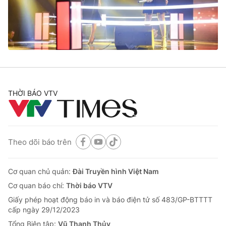
Giao lưu trực tuyến
Sản phẩm
Lịch phát sóng
Thị trường
Tư vấn
Chuyên mục khác
Emagazine
Podcast
THỜI BÁO VTV
Photo
Infographic
Theo dõi báo trên
Video
Shorts video
Cơ quan chủ quản:
Đài Truyền hình Việt Nam
VTV Money
VTV Thể thao
Cơ quan báo chí:
Thời báo VTV
Giấy phép hoạt động báo in và báo điện tử số 483/GP-BTTTT
VTV Sức khoẻ
Bất động sản
cấp ngày 29/12/2023
Tổng Biên tập:
Vũ Thanh Thủy