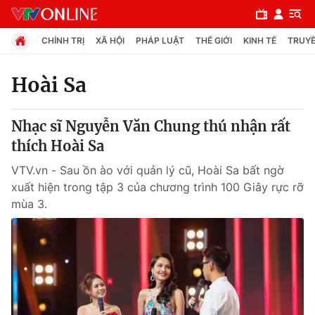
CHÍNH TRỊ
XÃ HỘI
PHÁP LUẬT
THẾ GIỚI
KINH TẾ
TRUYỀ
Hoài Sa
Chuyên mục
Nhạc sĩ Nguyễn Văn Chung thú nhận rất
Chính trị
thích Hoài Sa
VTV.vn - Sau ồn ào với quản lý cũ, Hoài Sa bất ngờ
Xã hội
xuất hiện trong tập 3 của chương trình 100 Giây rực rỡ
mùa 3.
Pháp luật
Y tế
Thế giới