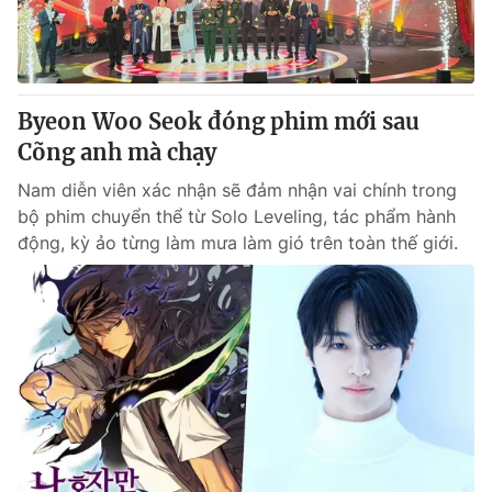
Thị trường 24h
Tấm lòng Việt
VTV4
Vươn mình bằng AI
Byeon Woo Seok đóng phim mới sau
VTV9
VTV8
Cõng anh mà chạy
Nam diễn viên xác nhận sẽ đảm nhận vai chính trong
Liên hệ tòa soạn
English
bộ phim chuyển thể từ Solo Leveling, tác phẩm hành
động, kỳ ảo từng làm mưa làm gió trên toàn thế giới.
THỜI BÁO VTV
Theo dõi báo trên
Cơ quan chủ quản:
Đài Truyền hình Việt Nam
Cơ quan báo chí:
Thời báo VTV