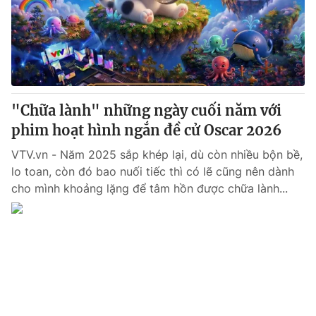
Tin tức
Kinh tế
Thế giới đó đây
Tài chính
Dữ liệu và đời sống
Câu chuyện quốc tế
Thị trường
"Chữa lành" những ngày cuối năm với
Truyền hình
Góc doanh nghiệp
phim hoạt hình ngắn đề cử Oscar 2026
Phim VTV
Giải trí
VTV.vn - Năm 2025 sắp khép lại, dù còn nhiều bộn bề,
Hậu trường
lo toan, còn đó bao nuối tiếc thì có lẽ cũng nên dành
Điện ảnh
cho mình khoảng lặng để tâm hồn được chữa lành...
Đời sống
Nhân vật
Âm nhạc
Du lịch
Khán giả
Giáo dục
Sao
Làm đẹp
Giải sao mai
Tuyển sinh
Công nghệ
Chất lượng cuộc sống
Học trực tuyến
Hitech Công nghệ tương lai