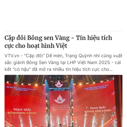
Giao lưu trực tuyến
Sản phẩm
Lịch phát sóng
Thị trường
Tư vấn
Cặp đôi Bông sen Vàng - Tín hiệu tích
Chuyên mục khác
cực cho hoạt hình Việt
Emagazine
Podcast
VTV.vn - "Cặp đôi" Dế mèn, Trạng Quỳnh nhí cùng xuất
sắc giành Bông Sen Vàng tại LHP Việt Nam 2025 - cái
Photo
Infographic
kết "có hậu" đã mở ra nhiều tín hiệu tích cực cho...
Video
Shorts video
VTV Money
VTV Thể thao
VTV Sức khoẻ
Bất động sản