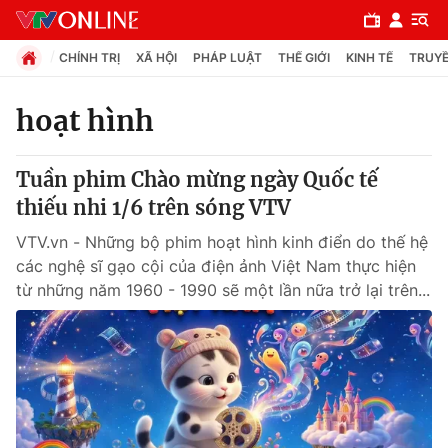
CHÍNH TRỊ
XÃ HỘI
PHÁP LUẬT
THẾ GIỚI
KINH TẾ
TRUYỀ
hoạt hình
Chuyên mục
Tuần phim Chào mừng ngày Quốc tế
Chính trị
thiếu nhi 1/6 trên sóng VTV
VTV.vn - Những bộ phim hoạt hình kinh điển do thế hệ
Xã hội
các nghệ sĩ gạo cội của điện ảnh Việt Nam thực hiện
từ những năm 1960 - 1990 sẽ một lần nữa trở lại trên...
Pháp luật
Y tế
Thế giới