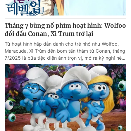
Giấy phép hoạt động báo in và báo điện tử số 483/GP-BTTTT
cấp ngày 29/12/2023
Tổng Biên tập:
Vũ Thanh Thủy
Tháng 7 bùng nổ phim hoạt hình: Wolfoo
Phó Tổng Biên tập:
Nguyễn Thị Mỹ Hạnh, Phạm Quốc Thắng,
đối đầu Conan, Xì Trum trở lại
Nguyễn Trọng Ninh
Tổng đài VTV:
024.38 355 931 - 024.38 355 932
Từ hoạt hình hấp dẫn dành cho trẻ nhỏ như Wolfoo,
Ðiện thoại Thời báo VTV:
024.66 897 897
Maracuda, Xì Trùm đến bom tấn thám tử Conan, tháng
Email:
toasoan@vtv.vn
7/2025 là bữa tiệc điện ảnh trọn vị, mở ra kỳ nghỉ hè...
Liên hệ quảng cáo:
024-7300.7108