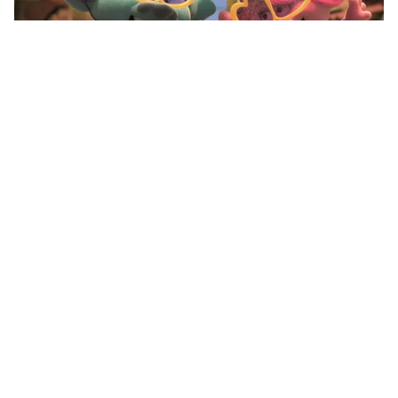
Tin mới
Video
Live
Emagazine
Trang chủ
Tiếc nuối những phim bom tấn dang dở
mãi không được ra mắt
VTV.vn - Tiền bạc không phải là rào cản duy nhất
khiến cho Disney chùn tay đầu tư vào nhiều dự án
phim triển vọng.