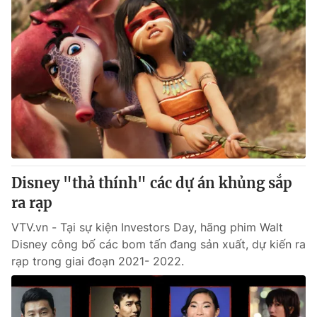
Disney "thả thính" các dự án khủng sắp
ra rạp
VTV.vn - Tại sự kiện Investors Day, hãng phim Walt
Disney công bố các bom tấn đang sản xuất, dự kiến ra
rạp trong giai đoạn 2021- 2022.