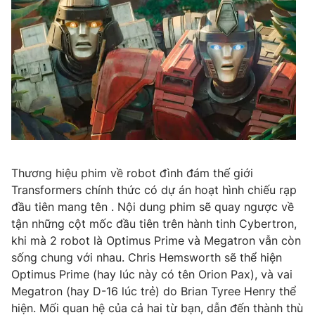
Email:
toasoan@vtv.vn
Liên hệ quảng cáo:
024-7300.7108
Thương hiệu phim về robot đình đám thế giới
Transformers chính thức có dự án hoạt hình chiếu rạp
đầu tiên mang tên . Nội dung phim sẽ quay ngược về
® Cấm sao chép dưới mọi hình thức nếu không có sự chấp
tận những cột mốc đầu tiên trên hành tinh Cybertron,
thuận bằng văn bản. Ghi rõ nguồn VTV.vn khi phát hành lại
khi mà 2 robot là Optimus Prime và Megatron vẫn còn
thông tin từ website này.
sống chung với nhau. Chris Hemsworth sẽ thể hiện
Optimus Prime (hay lúc này có tên Orion Pax), và vai
Megatron (hay D-16 lúc trẻ) do Brian Tyree Henry thể
hiện. Mối quan hệ của cả hai từ bạn, dẫn đến thành thù