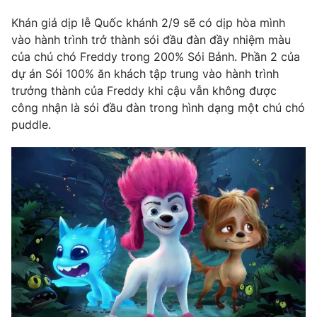
Phim VTV
Giải trí
Khán giả dịp lễ Quốc khánh 2/9 sẽ có dịp hòa mình
Hậu trường
vào hành trình trở thành sói đầu đàn đầy nhiệm màu
Điện ảnh
Đời sống
của chú chó Freddy trong 200% Sói Bảnh. Phần 2 của
Nhân vật
Âm nhạc
dự án Sói 100% ăn khách tập trung vào hành trình
Du lịch
Khán giả
trưởng thành của Freddy khi cậu vẫn không được
Giáo dục
Sao
công nhận là sói đầu đàn trong hình dạng một chú chó
Làm đẹp
Giải sao mai
puddle.
Tuyển sinh
Công nghệ
Chất lượng cuộc sống
Học trực tuyến
Hitech Công nghệ tương lai
Giao lưu trực tuyến
Sản phẩm
Lịch phát sóng
Thị trường
Tư vấn
Chuyên mục khác
Emagazine
Podcast