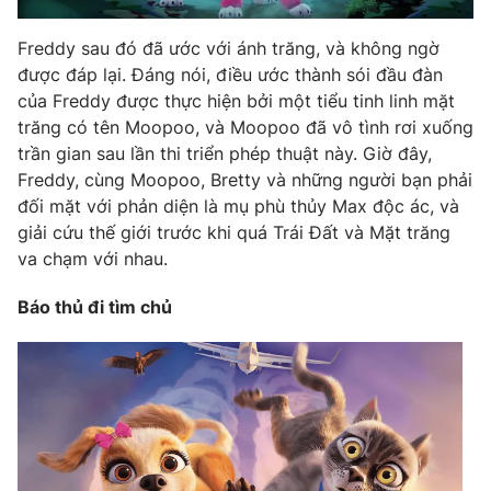
Photo
Infographic
Freddy sau đó đã ước với ánh trăng, và không ngờ
được đáp lại. Đáng nói, điều ước thành sói đầu đàn
Video
Shorts video
của Freddy được thực hiện bởi một tiểu tinh linh mặt
trăng có tên Moopoo, và Moopoo đã vô tình rơi xuống
trần gian sau lần thi triển phép thuật này. Giờ đây,
VTV Money
VTV Thể thao
Freddy, cùng Moopoo, Bretty và những người bạn phải
đối mặt với phản diện là mụ phù thủy Max độc ác, và
VTV Sức khoẻ
Bất động sản
giải cứu thế giới trước khi quá Trái Đất và Mặt trăng
va chạm với nhau.
Thị trường 24h
Tấm lòng Việt
Báo thủ đi tìm chủ
VTV4
Vươn mình bằng AI
VTV9
VTV8
Liên hệ tòa soạn
English