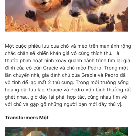
THỜI BÁO VTV
Một cuộc phiêu lưu của chó và mèo trên màn ảnh rộng
Theo dõi báo trên
chắc chắn sẽ khiến khán giả vô cùng thích thú. là
thước phim hoạt hình xoay quanh hành trình tìm lại gia
Cơ quan chủ quản:
Đài Truyền hình Việt Nam
đình của cô cún Gracie và chú mèo Pedro. Trong một
Cơ quan báo chí:
Thời báo VTV
lần chuyển nhà, gia đình chủ của Gracie và Pedro đã
Giấy phép hoạt động báo in và báo điện tử số 483/GP-BTTTT
vô tình để lạc mất 2 thú cưng. Trong môi trường sống
cấp ngày 29/12/2023
hoang dã, lưu lạc, Gracie và Pedro vốn bình thường rất
Tổng Biên tập:
Vũ Thanh Thủy
ghét nhau, giờ đây lại phải hợp tác, cùng nhau tìm về
với chủ và gặp gỡ những người bạn mới đầy thú vị.
Phó Tổng Biên tập:
Nguyễn Thị Mỹ Hạnh, Phạm Quốc Thắng,
Nguyễn Trọng Ninh
Transformers Một
Tổng đài VTV:
024.38 355 931 - 024.38 355 932
Ðiện thoại Thời báo VTV:
024.66 897 897