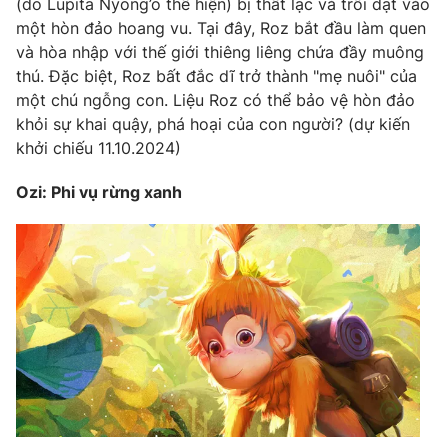
(do Lupita Nyong’o thể hiện) bị thất lạc và trôi dạt vào
một hòn đảo hoang vu. Tại đây, Roz bắt đầu làm quen
và hòa nhập với thế giới thiêng liêng chứa đầy muông
thú. Đặc biệt, Roz bất đắc dĩ trở thành "mẹ nuôi" của
một chú ngỗng con. Liệu Roz có thể bảo vệ hòn đảo
khỏi sự khai quậy, phá hoại của con người? (dự kiến
khởi chiếu 11.10.2024)
Ozi: Phi vụ rừng xanh