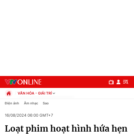
VĂN HÓA - GIẢI TRÍ
Chính trị
Điện ảnh
Âm nhạc
Sao
Xã hội
16/08/2024 06:00 GMT+7
Pháp luật
Chuyên mục
Kinh tế
Loạt phim hoạt hình hứa hẹn
Thể thao