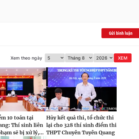
Gửi bình luận
Xem theo ngày
XEM
ểm 10 toán tại
Hủy kết quả thi, tổ chức thi
ng: Thí sinh liên
lại cho 328 thí sinh điểm thi
hạm sẽ bị xử lý,...
THPT Chuyên Tuyên Quang