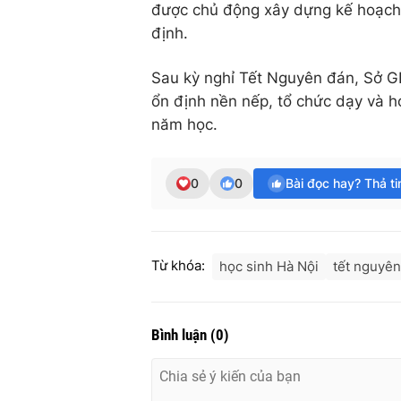
được chủ động xây dựng kế hoạch
định.
Sau kỳ nghỉ Tết Nguyên đán, Sở G
ổn định nền nếp, tổ chức dạy và họ
năm học.
0
0
Bài đọc hay? Thả t
Từ khóa:
học sinh Hà Nội
tết nguyên
Bình luận
(
0
)