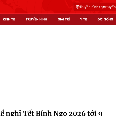
Truyền hình trực tuyến
KINH TẾ
TRUYỀN HÌNH
GIẢI TRÍ
Y TẾ
ĐỜI SỐNG
Pháp luật
Y tế
Truyền hình
Multimedia
Phim VTV
Video
Hậu trường
Shorts video
Nhân vật
Podcast
Khán giả
EMagazine
Giải sao mai
Photo
ể nghỉ Tết Bính Ngọ 2026 tới 9
Infographic