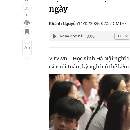
ngày
0
Khánh Nguyễn
14/12/2025 07:22 GMT+7
Giải trí
Đời sống
3:00
Nghe đọc bài
Điện ảnh
Du lịch
Âm nhạc
Làm đẹp
VTV.vn - Học sinh Hà Nội nghỉ 
Sao
Chất lượng cuộc sốn
cả cuối tuần, kỳ nghỉ có thể kéo 