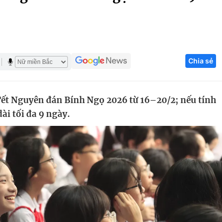
Góc ảnh
Giáo dục
Công nghệ
Chia sẻ
Tuyển sinh
Hitech Công ng
Học trực tuyến
Sản phẩm
Tết Nguyên đán Bính Ngọ 2026 từ 16–20/2; nếu tính
g
Thị trường
dài tối đa 9 ngày.
Tư vấn