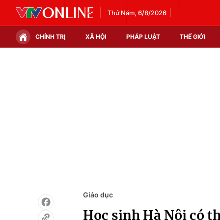
Thứ Năm, 6/8/2026
CHÍNH TRỊ
XÃ HỘI
PHÁP LUẬT
THẾ GIỚI
Chính trị
Xã hội
Thế giới
Kinh tế
Tin tức
Tài chính
Thế giới đó đây
Thị trường
Câu chuyện quốc tế
Góc doanh nghiệp
Dữ liệu và đời sống
Giáo dục
Học sinh Hà Nội có th