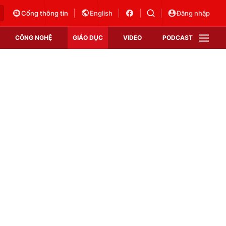
Cổng thông tin
English
Đăng nhập
CÔNG NGHỆ
GIÁO DỤC
VIDEO
PODCAST
VTV Money
VTV Thể thao
VTV Sức khoẻ
Bất động sản
Thị trường 24h
Tấm lòng Việt
Vươn mình bằng AI
VTV4
VTV8
VTV9
Lịch phát sóng
Giao lưu trực tuyến
Sự kiện