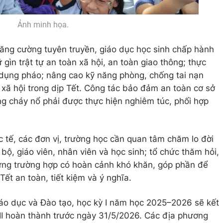
Ảnh minh họa.
ăng cường tuyên truyền, giáo dục học sinh chấp hành
gìn trật tự an toàn xã hội, an toàn giao thông; thực
 dụng pháo; nâng cao kỹ năng phòng, chống tai nạn
 xã hội trong dịp Tết. Công tác bảo đảm an toàn cơ sở
ống cháy nổ phải được thực hiện nghiêm túc, phối hợp
c tế, các đơn vị, trường học cần quan tâm chăm lo đời
 bộ, giáo viên, nhân viên và học sinh; tổ chức thăm hỏi,
hững trường hợp có hoàn cảnh khó khăn, góp phần để
ết an toàn, tiết kiệm và ý nghĩa.
o dục và Đào tạo, học kỳ I năm học 2025–2026 sẽ kết
 II hoàn thành trước ngày 31/5/2026. Các địa phương