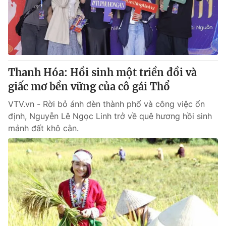
Giấy phép hoạt động báo in và báo điện tử số 483/GP-BTTTT
cấp ngày 29/12/2023
Tổng Biên tập:
Vũ Thanh Thủy
Phó Tổng Biên tập:
Nguyễn Thị Mỹ Hạnh, Phạm Quốc Thắng,
Nguyễn Trọng Ninh
Tổng đài VTV:
Thanh Hóa: Hồi sinh một triền đồi và
024.38 355 931 - 024.38 355 932
Ðiện thoại Thời báo VTV:
giấc mơ bền vững của cô gái Thổ
024.66 897 897
Email:
toasoan@vtv.vn
VTV.vn - Rời bỏ ánh đèn thành phố và công việc ổn
Liên hệ quảng cáo:
024-7300.7108
định, Nguyễn Lê Ngọc Linh trở về quê hương hồi sinh
mảnh đất khô cằn.