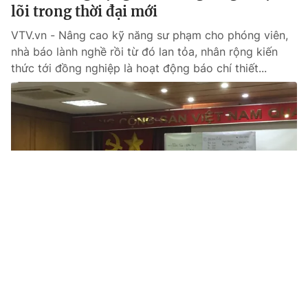
lõi trong thời đại mới
VTV.vn - Nâng cao kỹ năng sư phạm cho phóng viên,
nhà báo lành nghề rồi từ đó lan tỏa, nhân rộng kiến
thức tới đồng nghiệp là hoạt động báo chí thiết...
Tin mới
Video
Live
Emagazine
Trang chủ
Phát động Cuộc thi chính luận về bảo vệ
nền tảng tư tưởng của Đảng