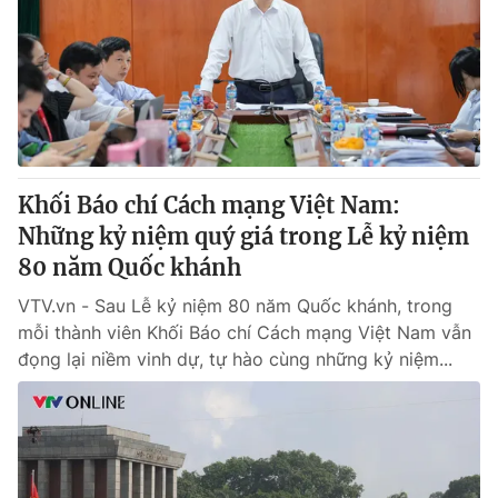
Tin tức
Kinh tế
Thế giới đó đây
Tài chính
Dữ liệu và đời sống
Câu chuyện quốc tế
Thị trường
Truyền hình
Góc doanh nghiệp
Khối Báo chí Cách mạng Việt Nam:
Phim VTV
Những kỷ niệm quý giá trong Lễ kỷ niệm
Giải trí
80 năm Quốc khánh
Hậu trường
Điện ảnh
Đời sống
VTV.vn - Sau Lễ kỷ niệm 80 năm Quốc khánh, trong
Nhân vật
Âm nhạc
mỗi thành viên Khối Báo chí Cách mạng Việt Nam vẫn
Du lịch
Khán giả
đọng lại niềm vinh dự, tự hào cùng những kỷ niệm...
Giáo dục
Sao
Làm đẹp
Giải sao mai
Tuyển sinh
Công nghệ
Chất lượng cuộc sống
Học trực tuyến
Hitech Công nghệ tương lai