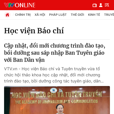
CHÍNH TRỊ
XÃ HỘI
PHÁP LUẬT
THẾ GIỚI
KINH TẾ
TRUYỀ
Học viện Báo chí
Chuyên mục
Cập nhật, đổi mới chương trình đào tạo,
Chính trị
bồi dưỡng sau sáp nhập Ban Tuyên giáo
với Ban Dân vận
Xã hội
VTV.vn - Học viện Báo chí và Tuyên truyền vừa tổ
chức hội thảo khoa học cập nhật, đổi mới chương
Pháp luật
trình đào tạo, bồi dưỡng công tác tuyên giáo, dân...
Y tế
Thế giới