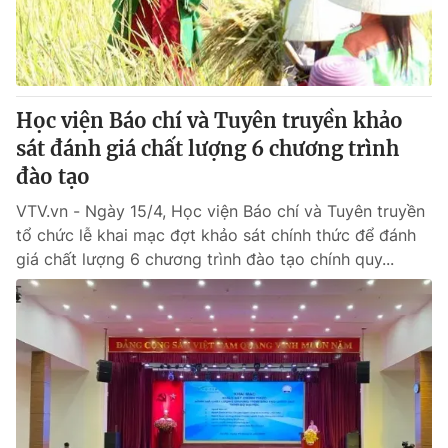
® Cấm sao chép dưới mọi hình thức nếu không có sự chấp
thuận bằng văn bản. Ghi rõ nguồn VTV.vn khi phát hành lại
thông tin từ website này.
Học viện Báo chí và Tuyên truyền khảo
sát đánh giá chất lượng 6 chương trình
đào tạo
VTV.vn - Ngày 15/4, Học viện Báo chí và Tuyên truyền
tổ chức lễ khai mạc đợt khảo sát chính thức để đánh
giá chất lượng 6 chương trình đào tạo chính quy...