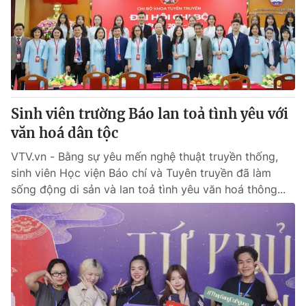
Thị trường 24h
Tấm lòng Việt
VTV4
Vươn mình bằng AI
VTV9
VTV8
Sinh viên trường Báo lan toả tình yêu với
Liên hệ tòa soạn
English
văn hoá dân tộc
VTV.vn - Bằng sự yêu mến nghệ thuật truyền thống,
sinh viên Học viện Báo chí và Tuyên truyền đã làm
sống động di sản và lan toả tình yêu văn hoá thông...
THỜI BÁO VTV
Theo dõi báo trên
Cơ quan chủ quản:
Đài Truyền hình Việt Nam
Cơ quan báo chí:
Thời báo VTV