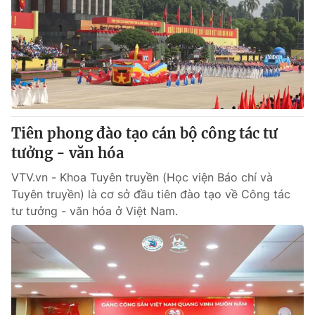
Giao lưu trực tuyến
Sản phẩm
Lịch phát sóng
Thị trường
Tư vấn
Chuyên mục khác
Emagazine
Podcast
Tiên phong đào tạo cán bộ công tác tư
tưởng - văn hóa
Photo
Infographic
VTV.vn - Khoa Tuyên truyền (Học viện Báo chí và
Tuyên truyền) là cơ sở đầu tiên đào tạo về Công tác
Video
Shorts video
tư tưởng - văn hóa ở Việt Nam.
VTV Money
VTV Thể thao
VTV Sức khoẻ
Bất động sản