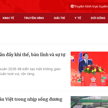
Truyền hình trực tuyến
KINH TẾ
TRUYỀN HÌNH
GIẢI TRÍ
Y TẾ
ĐỜI SỐNG
Pháp luật
Y tế
Truyền hình
Multimedia
n đầy khí thế, bản lĩnh và sự tự
Phim VTV
Video
Hậu trường
Shorts video
xuân 2026 đã kiến tạo một không gian
uân tươi vui, rộn ràng.
Nhân vật
Podcast
Khán giả
EMagazine
Giải sao mai
Photo
ân Việt trong nhịp sống đương
Infographic