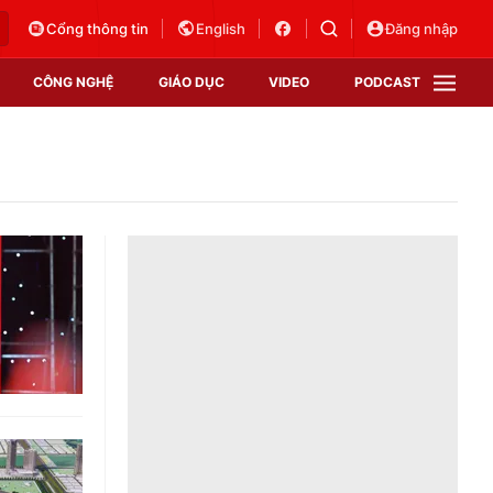
Cổng thông tin
English
Đăng nhập
CÔNG NGHỆ
GIÁO DỤC
VIDEO
PODCAST
VTV Money
VTV Thể thao
VTV Sức khoẻ
Bất động sản
Thị trường 24h
Tấm lòng Việt
Vươn mình bằng AI
VTV4
VTV8
VTV9
Lịch phát sóng
Giao lưu trực tuyến
Sự kiện