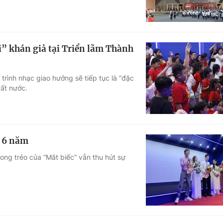
” khán giả tại Triển lãm Thành
rình nhạc giao hưởng sẽ tiếp tục là “đặc
đất nước.
u 6 năm
rong trẻo của “Mắt biếc” vẫn thu hút sự