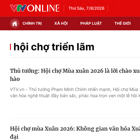
Thứ Sáu, 7/8/2026
CHÍNH TRỊ
XÃ HỘI
PHÁP LUẬT
THẾ GIỚI
Chính trị
Xã hội
hội chợ triển lãm
Thế giới
Kinh tế
Thủ tướng: Hội chợ Mùa xuân 2026 là lời chào xuâ
Tin tức
Tài chính
hào
Thế giới đó đây
Thị trường
VTV.vn - Thủ tướng Phạm Minh Chính nhấn mạnh, Hội chợ Mùa 
văn hóa nghệ thuật đầy bản sắc, phác họa trọn vẹn một lễ hội X
Câu chuyện quốc tế
Góc doanh nghiệp
Dữ liệu và đời sống
Hội chợ mùa Xuân 2026: Không gian văn hóa Xu
đại