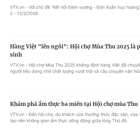
VTV.vn - Với chủ đề “Kết nối thịnh vượng - Đón Xuân huy hoàng
2 - 13/2/2026.
Giải trí
Đời sống
Điện ảnh
Du lịch
Hàng Việt "lên ngôi": Hội chợ Mùa Thu 2025 là ph
Âm nhạc
Làm đẹp
sinh
VTV.vn - Hội chợ Mùa Thu 2025 khẳng định hàng Việt đã chuyển
Sao
Chất lượng cuộc sốn
người tiêu dùng nhờ chất lượng vượt trội và câu chuyện văn hó
Khám phá ẩm thực ba miền tại Hội chợ mùa Thu
VTV.vn - Đến hội chợ, du khách vừa thưởng thức đặc sản, vừa 
tạo nên không gian ẩm thực sống động giữa lòng Thủ đô.