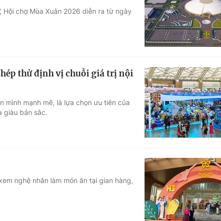
”, Hội chợ Mùa Xuân 2026 diễn ra từ ngày
Góc ảnh
Giáo dục
Công nghệ
Tuyển sinh
Hitech Công ng
ép thử định vị chuỗi giá trị nội
Học trực tuyến
Sản phẩm
 mình mạnh mẽ, là lựa chọn ưu tiên của
g
Thị trường
a giàu bản sắc.
Tư vấn
xem nghệ nhân làm món ăn tại gian hàng,