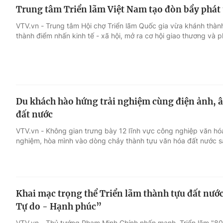
Trung tâm Triển lãm Việt Nam tạo đòn bẩy phát t
VTV.vn - Trung tâm Hội chợ Triển lãm Quốc gia vừa khánh thành
thành điểm nhấn kinh tế - xã hội, mở ra cơ hội giao thương và ph
Du khách hào hứng trải nghiệm cùng điện ảnh, â
đất nước
VTV.vn - Không gian trưng bày 12 lĩnh vực công nghiệp văn hóa
nghiệm, hòa mình vào dòng chảy thành tựu văn hóa đất nước 
Khai mạc trọng thể Triển lãm thành tựu đất nướ
Tự do - Hạnh phúc”
VTV.vn - Thủ tướng Phạm Minh Chính nhấn mạnh, Triển lãm "80