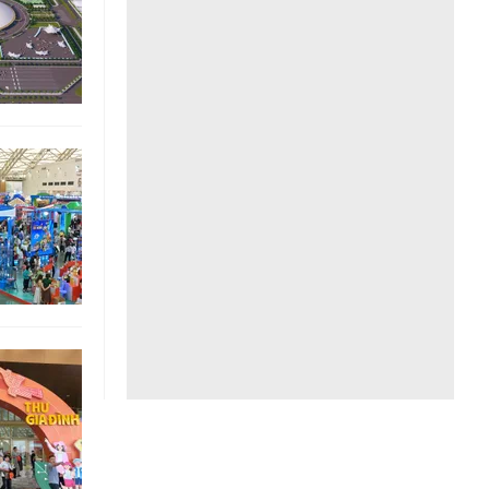
Liên hệ toà soạn
hệ tương lai