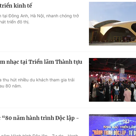
riển kinh tế
 tại Đông Anh, Hà Nội, nhanh chóng trở
át triển đô thị.
m nhạc tại Triển lãm Thành tựu
 thu hút nhiều du khách tham gia trải
sau 80 năm.
c “80 năm hành trình Độc lập -
 năm Hành trình Độc lập - Tự do - Hạnh