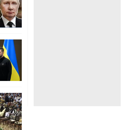
Liên hệ toà soạn
hệ tương lai