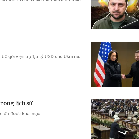
Góc ảnh
Giáo dục
Công nghệ
Tuyển sinh
Hitech Công ng
Học trực tuyến
Sản phẩm
ố gói viện trợ 1,5 tỷ USD cho Ukraine.
g
Thị trường
Tư vấn
trong lịch sử
ốc đã được khai mạc.