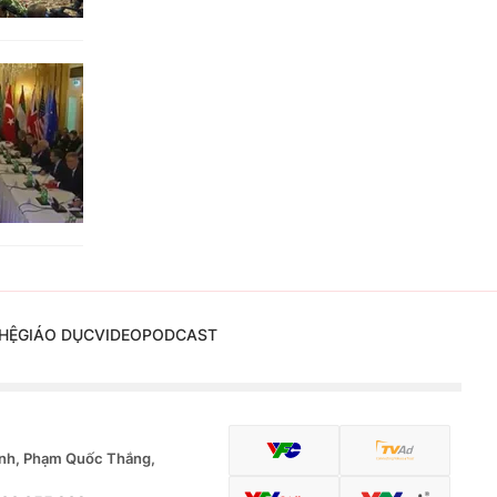
HỆ
GIÁO DỤC
VIDEO
PODCAST
nh, Phạm Quốc Thắng,