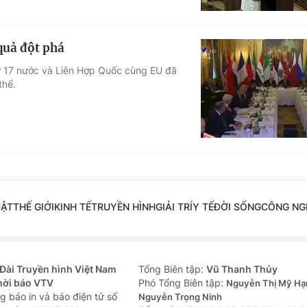
quả đột phá
từ 17 nước và Liên Hợp Quốc cùng EU đã
thể.
UẬT
THẾ GIỚI
KINH TẾ
TRUYỀN HÌNH
GIẢI TRÍ
Y TẾ
ĐỜI SỐNG
CÔNG NG
Đài Truyền hình Việt Nam
Tổng Biên tập:
Vũ Thanh Thủy
hời báo VTV
Phó Tổng Biên tập:
Nguyễn Thị Mỹ Hạ
g báo in và báo điện tử số
Nguyễn Trọng Ninh