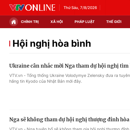
Thứ Sáu, 7/8/2026
CHÍNH TRỊ
XÃ HỘI
PHÁP LUẬT
THẾ GIỚI
Chính trị
Xã hội
Hội nghị hòa bình
Thế giới
Kinh tế
Ukraine cân nhắc mời Nga tham dự hội nghị tìm
Tin tức
Tài chính
VTV.vn - Tổng thống Ukraine Volodymye Zelensky đưa ra tuyên 
hãng tin Kyodo của Nhật Bản mới đây.
Thế giới đó đây
Thị trường
Câu chuyện quốc tế
Góc doanh nghiệp
Dữ liệu và đời sống
Nga sẽ không tham dự hội nghị thượng đỉnh hòa
VTV.vn - Nga tuyên bố sẽ không tham gia hội nghị thượng đỉnh h