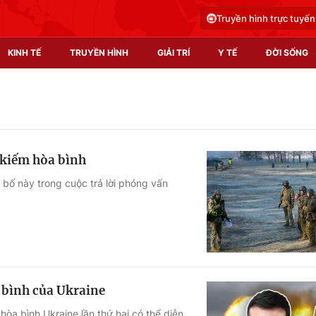
Truyền hình trực tuyến
KINH TẾ
TRUYỀN HÌNH
GIẢI TRÍ
Y TẾ
ĐỜI SỐNG
Pháp luật
Y tế
Truyền hình
Multimedia
 kiếm hòa bình
Phim VTV
Video
bố này trong cuộc trả lời phỏng vấn
Hậu trường
Shorts video
Nhân vật
Podcast
Khán giả
EMagazine
Giải sao mai
Photo
 bình của Ukraine
Infographic
òa bình Ukraine lần thứ hai có thể diễn