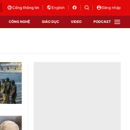
Cổng thông tin
English
Đăng nhập
CÔNG NGHỆ
GIÁO DỤC
VIDEO
PODCAST
VTV Money
VTV Thể thao
VTV Sức khoẻ
Bất động sản
Thị trường 24h
Tấm lòng Việt
Vươn mình bằng AI
VTV4
VTV8
VTV9
Lịch phát sóng
Giao lưu trực tuyến
Sự kiện