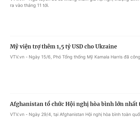
ra vào tháng 11 tới.
Giải trí
Đời sống
Điện ảnh
Du lịch
Mỹ viện trợ thêm 1,5 tỷ USD cho Ukraine
Âm nhạc
Làm đẹp
VTV.vn - Ngày 15/6, Phó Tổng thống Mỹ Kamala Harris đã công b
Sao
Chất lượng cuộc sốn
Afghanistan tổ chức Hội nghị hòa bình lớn nhất 
VTV.vn - Ngày 29/4, tại Afghanistan Hội nghị hòa bình toàn qu