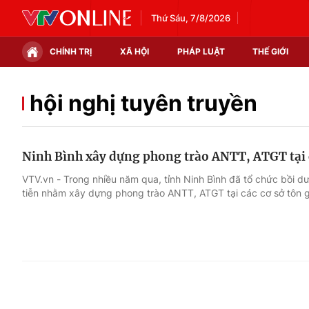
Thứ Sáu, 7/8/2026
CHÍNH TRỊ
XÃ HỘI
PHÁP LUẬT
THẾ GIỚI
Chính trị
Xã hội
hội nghị tuyên truyền
Thế giới
Kinh tế
Ninh Bình xây dựng phong trào ANTT, ATGT tại c
Tin tức
Tài chính
VTV.vn - Trong nhiều năm qua, tỉnh Ninh Bình đã tổ chức bồi d
tiễn nhằm xây dựng phong trào ANTT, ATGT tại các cơ sở tôn g
Thế giới đó đây
Thị trường
Câu chuyện quốc tế
Góc doanh nghiệp
Dữ liệu và đời sống