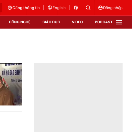
Cổng thông tin
English
Đăng nhập
CÔNG NGHỆ
GIÁO DỤC
VIDEO
PODCAST
VTV Money
VTV Thể thao
VTV Sức khoẻ
Bất động sản
Thị trường 24h
Tấm lòng Việt
Vươn mình bằng AI
VTV4
VTV8
VTV9
Lịch phát sóng
Giao lưu trực tuyến
Sự kiện