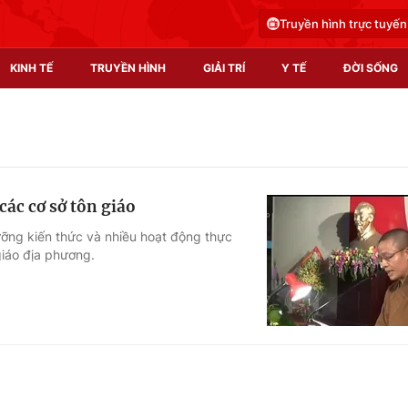
Truyền hình trực tuyến
KINH TẾ
TRUYỀN HÌNH
GIẢI TRÍ
Y TẾ
ĐỜI SỐNG
Pháp luật
Y tế
Truyền hình
Multimedia
ác cơ sở tôn giáo
Phim VTV
Video
ưỡng kiến thức và nhiều hoạt động thực
iáo địa phương.
Hậu trường
Shorts video
Nhân vật
Podcast
Khán giả
EMagazine
Giải sao mai
Photo
Infographic