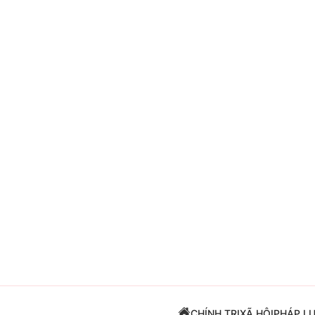
Giải trí
Đời sống
Điện ảnh
Du lịch
Âm nhạc
Làm đẹp
Sao
Chất lượng cuộc sốn
CHÍNH TRỊ
XÃ HỘI
PHÁP L