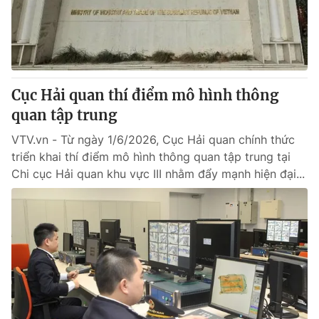
Giao lưu trực tuyến
Sản phẩm
Lịch phát sóng
Thị trường
Tư vấn
Cục Hải quan thí điểm mô hình thông
Chuyên mục khác
quan tập trung
Emagazine
Podcast
VTV.vn - Từ ngày 1/6/2026, Cục Hải quan chính thức
triển khai thí điểm mô hình thông quan tập trung tại
Photo
Infographic
Chi cục Hải quan khu vực III nhằm đẩy mạnh hiện đại...
Video
Shorts video
VTV Money
VTV Thể thao
VTV Sức khoẻ
Bất động sản