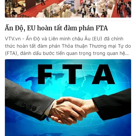
® Cấm sao chép dưới mọi hình thức nếu không có sự chấp
thuận bằng văn bản. Ghi rõ nguồn VTV.vn khi phát hành lại
Ấn Độ, EU hoàn tất đàm phán FTA
thông tin từ website này.
VTV.vn - Ấn Độ và Liên minh châu Âu (EU) đã chính
thức hoàn tất đàm phán Thỏa thuận Thương mại Tự do
(FTA), đánh dấu bước tiến quan trọng trong quan hệ...