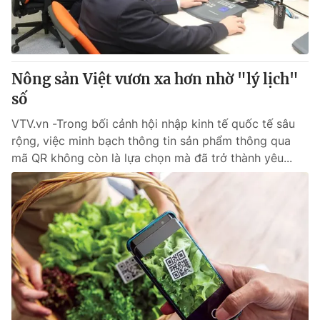
Thị trường 24h
Tấm lòng Việt
VTV4
Vươn mình bằng AI
Nông sản Việt vươn xa hơn nhờ "lý lịch"
VTV9
VTV8
số
VTV.vn -Trong bối cảnh hội nhập kinh tế quốc tế sâu
Liên hệ tòa soạn
English
rộng, việc minh bạch thông tin sản phẩm thông qua
mã QR không còn là lựa chọn mà đã trở thành yêu...
THỜI BÁO VTV
Theo dõi báo trên
Cơ quan chủ quản:
Đài Truyền hình Việt Nam
Cơ quan báo chí:
Thời báo VTV