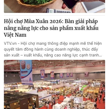
Giấy phép hoạt động báo in và báo điện tử số 483/GP-BTTTT
cấp ngày 29/12/2023
Tổng Biên tập:
Vũ Thanh Thủy
Hội chợ Mùa Xuân 2026: Bàn giải pháp
Phó Tổng Biên tập:
Nguyễn Thị Mỹ Hạnh, Phạm Quốc Thắng,
nâng năng lực cho sản phẩm xuất khẩu
Nguyễn Trọng Ninh
Tổng đài VTV:
Việt Nam
024.38 355 931 - 024.38 355 932
Ðiện thoại Thời báo VTV:
024.66 897 897
VTV.vn - Hội chợ mang thông điệp mạnh mẽ thể hiện
Email:
toasoan@vtv.vn
quyết tâm đồng hành cùng doanh nghiệp, thúc đẩy
Liên hệ quảng cáo:
024-7300.7108
sản xuất – xuất khẩu, nâng cao năng lực cạnh tranh...