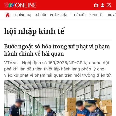
CHÍNH TRỊ
XÃ HỘI
PHÁP LUẬT
THẾ GIỚI
KINH TẾ
TRUYỀ
hội nhập kinh tế
Chuyên mục
Bước ngoặt số hóa trong xử phạt vi phạm
Chính trị
hành chính về hải quan
VTV.vn - Nghị định số 169/2026/NĐ-CP tạo bước đột
Xã hội
phá khi lần đầu tiên thiết lập hành lang pháp lý cho
việc xử phạt vi phạm hải quan trên môi trường điện tử.
Pháp luật
Y tế
Thế giới