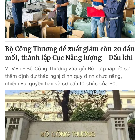
Tin tức
Kinh tế
Thế giới đó đây
Tài chính
Dữ liệu và đời sống
Câu chuyện quốc tế
Thị trường
Bộ Công Thương đề xuất giảm còn 20 đầu
Truyền hình
Góc doanh nghiệp
mối, thành lập Cục Năng lượng - Dầu khí
Phim VTV
Giải trí
VTV.vn - Bộ Công Thương vừa gửi Bộ Tư pháp hồ sơ
Hậu trường
thẩm định dự thảo nghị định quy định chức năng,
Điện ảnh
nhiệm vụ, quyền hạn và cơ cấu tổ chức của Bộ.
Đời sống
Nhân vật
Âm nhạc
Du lịch
Khán giả
Giáo dục
Sao
Làm đẹp
Giải sao mai
Tuyển sinh
Công nghệ
Chất lượng cuộc sống
Học trực tuyến
Hitech Công nghệ tương lai