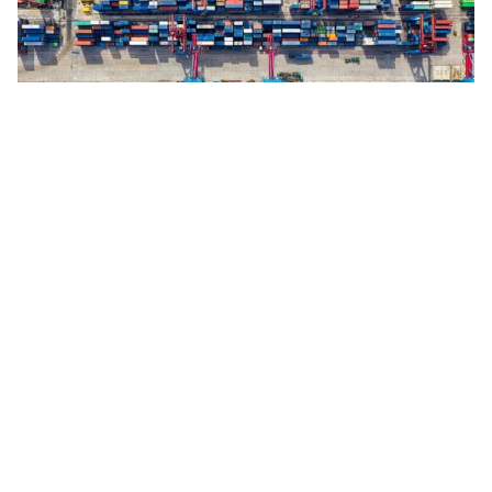
Tin mới
Video
Live
Emagazine
Trang chủ
Nguyên Chủ tịch nước Trần Đức Lương -
Dấu ấn cải cách tư pháp và hội nhập
VTV.vn - Nguyên Chủ tịch nước Trần Đức Lương đã để
lại dấu ấn sâu đậm về một nhà lãnh đạo hội tụ tư duy,
tầm nhìn chiến lược và phong cách lãnh đạo thẳng...