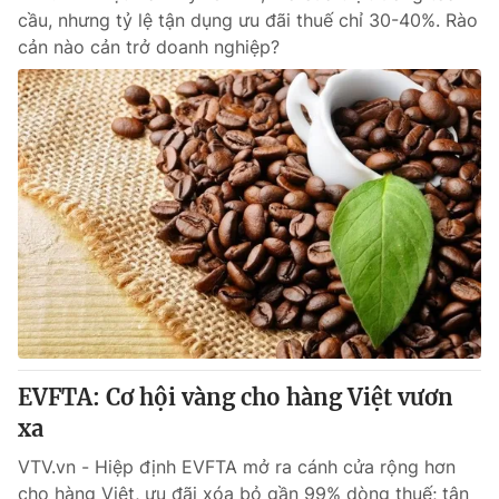
cầu, nhưng tỷ lệ tận dụng ưu đãi thuế chỉ 30-40%. Rào
cản nào cản trở doanh nghiệp?
EVFTA: Cơ hội vàng cho hàng Việt vươn
xa
VTV.vn - Hiệp định EVFTA mở ra cánh cửa rộng hơn
cho hàng Việt, ưu đãi xóa bỏ gần 99% dòng thuế; tận