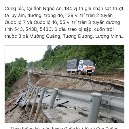
Cùng lúc, tại tỉnh Nghệ An, 184 vị trí ghi nhận sạt trượt
Photo
Infographic
ta luy âm, dương; trong đó, 129 vị trí trên 2 tuyến
Quốc lộ 7 và Quốc lộ 16; 55 vị trí trên 3 tuyến đường
Video
Shorts video
tỉnh 543, 543D, 543C. 6 cầu treo bị sập, cuốn trôi
thuộc 3 xã Mường Quàng, Tương Dương, Lượng Minh...
VTV Money
VTV Thể thao
VTV Sức khoẻ
Bất động sản
Thị trường 24h
Tấm lòng Việt
VTV4
Vươn mình bằng AI
VTV9
VTV8
Liên hệ tòa soạn
English
Theo thông kê, toàn tuyến Quốc lộ 7 từ xã Con Cuông