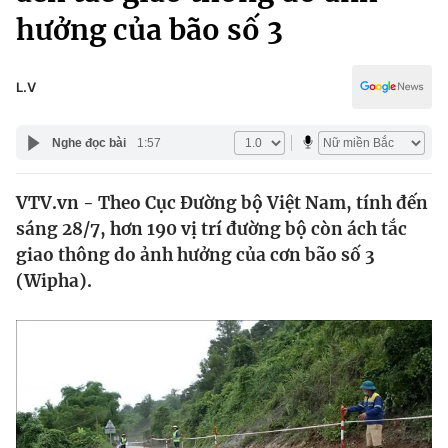
Chính trị
hưởng của bão số 3
Truyền hình
Văn hóa - Giải trí
Xã hội
Y tế
L.V
Đời sống
Pháp luật
Công nghệ
Nghe đọc bài
1:57
Giáo dục
Y tế
VTV.vn - Theo Cục Đường bộ Việt Nam, tính đến
sáng 28/7, hơn 190 vị trí đường bộ còn ách tắc
Thế giới
giao thông do ảnh hưởng của cơn bão số 3
Tin tức
(Wipha).
Kinh tế
Thế giới đó đây
Tài chính
Dữ liệu và đời sống
Câu chuyện quốc tế
Thị trường
Truyền hình
Góc doanh nghiệp