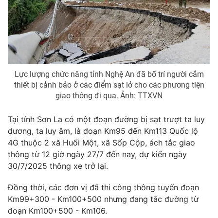
Phim VTV
Giải trí
Hậu trường
Điện ảnh
Đời sống
Nhân vật
Âm nhạc
Du lịch
Khán giả
Giáo dục
Sao
Lực lượng chức năng tỉnh Nghệ An đã bố trí người cắm
Làm đẹp
Giải sao mai
thiết bị cảnh bảo ở các điểm sạt lở cho các phương tiện
Tuyển sinh
Công nghệ
giao thông đi qua. Ảnh: TTXVN
Chất lượng cuộc sống
Học trực tuyến
Hitech Công nghệ tương lai
Tại tỉnh Sơn La có một đoạn đường bị sạt trượt ta luy
Giao lưu trực tuyến
dương, ta luy âm, là đoạn Km95 đến Km113 Quốc lộ
Sản phẩm
4G thuộc 2 xã Huổi Một, xã Sốp Cộp, ách tắc giao
Lịch phát sóng
Thị trường
thông từ 12 giờ ngày 27/7 đến nay, dự kiến ngày
30/7/2025 thông xe trở lại.
Tư vấn
Đồng thời, các đơn vị đã thi công thông tuyến đoạn
Chuyên mục khác
Km99+300 - Km100+500 nhưng đang tắc đường từ
Emagazine
Podcast
đoạn Km100+500 - Km106.