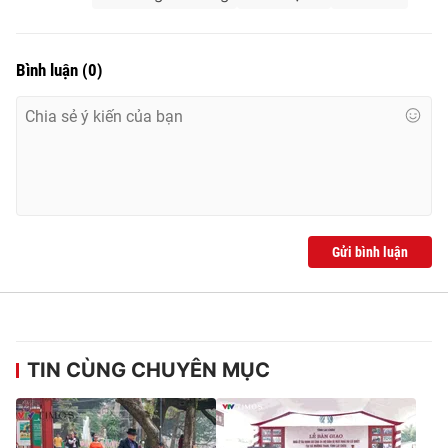
Bình luận
(
0
)
Gửi bình luận
TIN CÙNG CHUYÊN MỤC