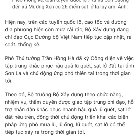
đến xã Mường Xén có 26 điểm sạt lở ta luy âm. Ảnh:
Hiện nay, trên các tuyến quốc lộ, cao tốc và đường
địa phương hiện còn mưa rải rác, Bộ Xây dựng đang
THỜI BÁO VTV
chỉ đạo Cục Đường bộ Việt Nam tiếp tục cập nhật, rà
soát, thống kê.
Phó Thủ tướng Trần Hồng Hà đã ký Công điện về việc
Theo dõi báo trên
tập trung khắc phục hậu quả lũ quét, sạt lở đất tại tỉnh
Sơn La và chủ động ứng phó thiên tai trong thời gian
Cơ quan chủ quản:
Đài Truyền hình Việt Nam
tới.
Cơ quan báo chí:
Thời báo VTV
Theo đó, Bộ trưởng Bộ Xây dựng theo chức năng,
Giấy phép hoạt động báo in và báo điện tử số 483/GP-BTTTT
nhiệm vụ, thẩm quyền được giao tập trung chỉ đạo, hỗ
cấp ngày 29/12/2023
trợ nhân dân khắc phục nhanh hậu quả lũ quét, sạt lở
Tổng Biên tập:
Vũ Thanh Thủy
đất nêu trên, đồng thời chủ động triển khai các biện
Phó Tổng Biên tập:
Nguyễn Thị Mỹ Hạnh, Phạm Quốc Thắng,
pháp ứng phó mưa lũ, lũ ống, lũ quét, sạt lở có thể
Nguyễn Trọng Ninh
tiếp tục xảy ra trong thời gian tới.
Tổng đài VTV:
024.38 355 931 - 024.38 355 932