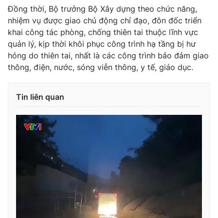
Ðiện thoại Thời báo VTV:
024.66 897 897
Đồng thời, Bộ trưởng Bộ Xây dựng theo chức năng,
Email:
toasoan@vtv.vn
nhiệm vụ được giao chủ động chỉ đạo, đôn đốc triển
khai công tác phòng, chống thiên tai thuộc lĩnh vực
Liên hệ quảng cáo:
024-7300.7108
quản lý, kịp thời khôi phục công trình hạ tầng bị hư
hỏng do thiên tai, nhất là các công trình bảo đảm giao
thông, điện, nước, sóng viễn thông, y tế, giáo dục.
Tin liên quan
® Cấm sao chép dưới mọi hình thức nếu không có sự chấp
thuận bằng văn bản. Ghi rõ nguồn VTV.vn khi phát hành lại
thông tin từ website này.