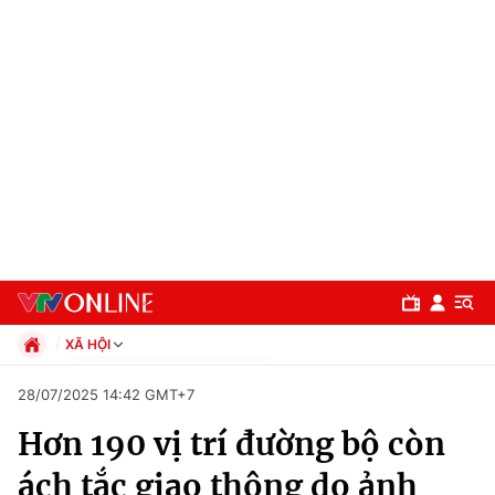
XÃ HỘI
Chính trị
28/07/2025 14:42 GMT+7
Xã hội
Hơn 190 vị trí đường bộ còn
Pháp luật
Chuyên mục
Kinh tế
ách tắc giao thông do ảnh
Thể thao