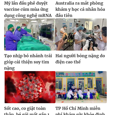
Mỹ lần đầu phê duyệt
Australia ra mắt phòng
vaccine cúm mùa ứng
khám y học cá nhân hóa
dụng công nghệ mRNA
đầu tiên
Tạo nhịp bó nhánh trái
Hai người bỏng nặng do
giúp cải thiện suy tim
điện cao thế
nặng
Sốt cao, co giật toàn
TP Hồ Chí Minh miễn
thân, bé gái mất gần 1
phí khám sức khỏe định