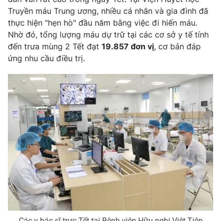
Truyền máu Trung ương, nhiều cá nhân và gia đình đã
thực hiện "hẹn hò" đầu năm bằng việc đi hiến máu.
Nhờ đó, tổng lượng máu dự trữ tại các cơ sở y tế tính
đến trưa mùng 2 Tết đạt
19.857 đơn vị
, cơ bản đáp
THỜI BÁO VTV
ứng nhu cầu điều trị.
Theo dõi báo trên
Cơ quan chủ quản:
Đài Truyền hình Việt Nam
Cơ quan báo chí:
Thời báo VTV
Giấy phép hoạt động báo in và báo điện tử số 483/GP-BTTTT
cấp ngày 29/12/2023
Tổng Biên tập:
Vũ Thanh Thủy
Phó Tổng Biên tập:
Nguyễn Thị Mỹ Hạnh, Phạm Quốc Thắng,
Nguyễn Trọng Ninh
Tổng đài VTV:
024.38 355 931 - 024.38 355 932
Các y bác sĩ trực Tết tại Bệnh viện Hữu nghị Việt Tiệp