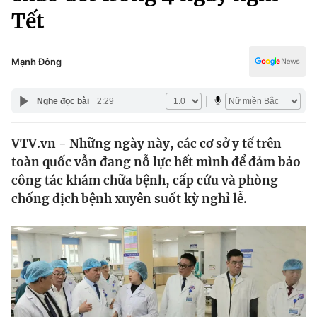
Chính trị
Tết
Truyền hình
Văn hóa - Giải trí
Xã hội
Y tế
Mạnh Đông
Đời sống
Pháp luật
Công nghệ
Nghe đọc bài
2:29
Giáo dục
Y tế
VTV.vn - Những ngày này, các cơ sở y tế trên
toàn quốc vẫn đang nỗ lực hết mình để đảm bảo
Thế giới
công tác khám chữa bệnh, cấp cứu và phòng
Tin tức
chống dịch bệnh xuyên suốt kỳ nghỉ lễ.
Kinh tế
Thế giới đó đây
Tài chính
Dữ liệu và đời sống
Câu chuyện quốc tế
Thị trường
Truyền hình
Góc doanh nghiệp