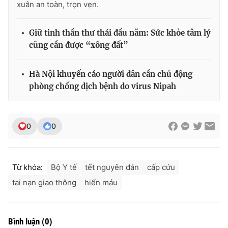
xuân an toàn, trọn vẹn.
Giữ tinh thần thư thái đầu năm: Sức khỏe tâm lý
cũng cần được “xông đất”
Hà Nội khuyến cáo người dân cần chủ động
phòng chống dịch bệnh do virus Nipah
0
0
Từ khóa:
Bộ Y tế
tết nguyên đán
cấp cứu
tai nạn giao thông
hiến máu
Bình luận
(
0
)