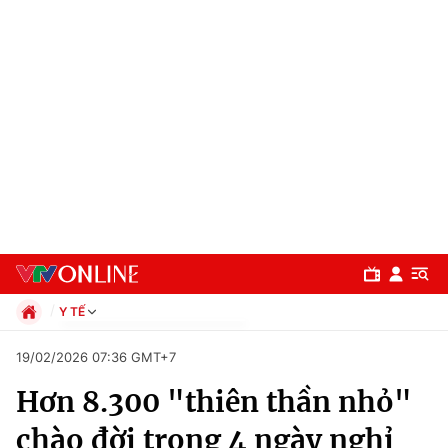
Y TẾ
Chính trị
19/02/2026 07:36 GMT+7
Xã hội
Hơn 8.300 "thiên thần nhỏ"
Pháp luật
Chuyên mục
Kinh tế
chào đời trong 4 ngày nghỉ
Thể thao