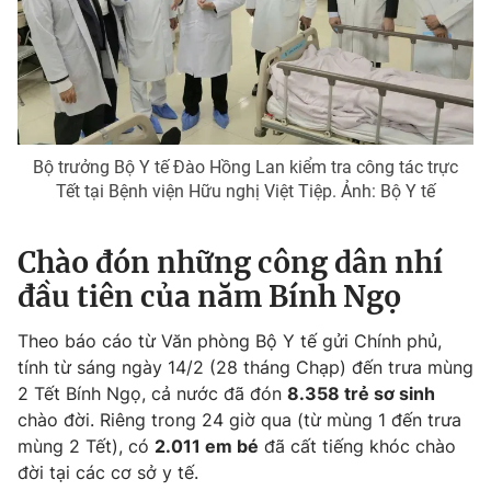
Phim VTV
Giải trí
Hậu trường
Điện ảnh
Đời sống
Nhân vật
Âm nhạc
Du lịch
Khán giả
Giáo dục
Sao
Bộ trưởng Bộ Y tế Đào Hồng Lan kiểm tra công tác trực
Làm đẹp
Giải sao mai
Tết tại Bệnh viện Hữu nghị Việt Tiệp. Ảnh: Bộ Y tế
Tuyển sinh
Công nghệ
Chất lượng cuộc sống
Học trực tuyến
Chào đón những công dân nhí
Hitech Công nghệ tương lai
Giao lưu trực tuyến
đầu tiên của năm Bính Ngọ
Sản phẩm
Theo báo cáo từ Văn phòng Bộ Y tế gửi Chính phủ,
Lịch phát sóng
Thị trường
tính từ sáng ngày 14/2 (28 tháng Chạp) đến trưa mùng
Tư vấn
2 Tết Bính Ngọ, cả nước đã đón
8.358 trẻ sơ sinh
chào đời. Riêng trong 24 giờ qua (từ mùng 1 đến trưa
Chuyên mục khác
mùng 2 Tết), có
2.011 em bé
đã cất tiếng khóc chào
Emagazine
Podcast
đời tại các cơ sở y tế.