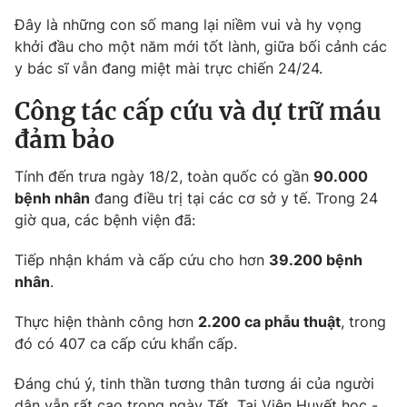
Đây là những con số mang lại niềm vui và hy vọng
Photo
Infographic
khởi đầu cho một năm mới tốt lành, giữa bối cảnh các
y bác sĩ vẫn đang miệt mài trực chiến 24/24.
Video
Shorts video
Công tác cấp cứu và dự trữ máu
đảm bảo
VTV Money
VTV Thể thao
Tính đến trưa ngày 18/2, toàn quốc có gần
90.000
VTV Sức khoẻ
Bất động sản
bệnh nhân
đang điều trị tại các cơ sở y tế. Trong 24
giờ qua, các bệnh viện đã:
Thị trường 24h
Tấm lòng Việt
Tiếp nhận khám và cấp cứu cho hơn
39.200 bệnh
nhân
.
VTV4
Vươn mình bằng AI
Thực hiện thành công hơn
2.200 ca phẫu thuật
, trong
đó có 407 ca cấp cứu khẩn cấp.
VTV9
VTV8
Đáng chú ý, tinh thần tương thân tương ái của người
Liên hệ tòa soạn
English
dân vẫn rất cao trong ngày Tết. Tại Viện Huyết học -