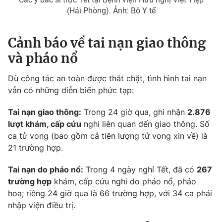
Ðiện thoại Thời báo VTV:
024.66 897 897
(Hải Phòng). Ảnh: Bộ Y tế
Email:
toasoan@vtv.vn
Liên hệ quảng cáo:
024-7300.7108
Cảnh báo về tai nạn giao thông
và pháo nổ
Dù công tác an toàn được thắt chặt, tình hình tai nạn
vẫn có những diễn biến phức tạp:
Tai nạn giao thông:
Trong 24 giờ qua, ghi nhận
2.876
lượt khám, cấp cứu
nghi liên quan đến giao thông. Số
ca tử vong (bao gồm cả tiên lượng tử vong xin về) là
21 trường hợp.
Tai nạn do pháo nổ:
Trong 4 ngày nghỉ Tết, đã có
267
® Cấm sao chép dưới mọi hình thức nếu không có sự chấp
trường hợp
khám, cấp cứu nghi do pháo nổ, pháo
thuận bằng văn bản. Ghi rõ nguồn VTV.vn khi phát hành lại
thông tin từ website này.
hoa; riêng 24 giờ qua là 66 trường hợp, với 34 ca phải
nhập viện điều trị.