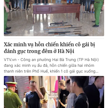
Tin tức
Kinh tế
Thế giới đó đây
Tài chính
Dữ liệu và đời sống
Câu chuyện quốc tế
Thị trường
Truyền hình
Góc doanh nghiệp
Xác minh vụ hỗn chiến khiến cô gái bị
Phim VTV
đánh gục trong đêm ở Hà Nội
Giải trí
Hậu trường
VTV.vn - Công an phường Hai Bà Trưng (TP Hà Nội)
Điện ảnh
đang xác minh vụ ẩu đả, hỗn chiến giữa hai nhóm
Đời sống
Nhân vật
thanh niên trên Phố Huế, khiến 1 cô gái gục xuống...
Âm nhạc
Du lịch
Khán giả
Giáo dục
Sao
Làm đẹp
Giải sao mai
Tuyển sinh
Công nghệ
Chất lượng cuộc sống
Học trực tuyến
Hitech Công nghệ tương lai