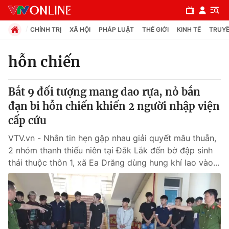
CHÍNH TRỊ
XÃ HỘI
PHÁP LUẬT
THẾ GIỚI
KINH TẾ
TRUYỀ
hỗn chiến
Chuyên mục
Bắt 9 đối tượng mang dao rựa, nỏ bắn
Chính trị
đạn bi hỗn chiến khiến 2 người nhập viện
cấp cứu
Xã hội
VTV.vn - Nhắn tin hẹn gặp nhau giải quyết mâu thuẫn,
2 nhóm thanh thiếu niên tại Đắk Lắk đến bờ đập sinh
Pháp luật
thái thuộc thôn 1, xã Ea Drăng dùng hung khí lao vào...
Y tế
Thế giới