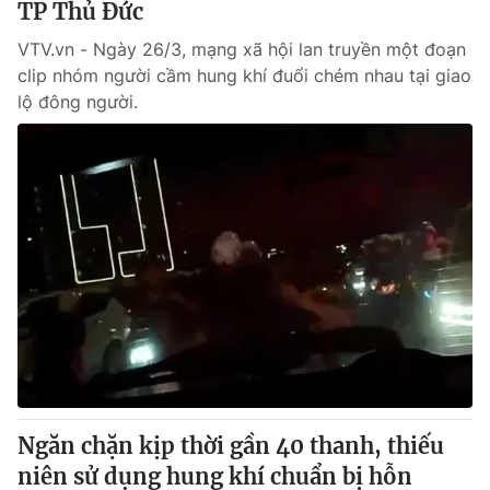
TP Thủ Đức
VTV.vn - Ngày 26/3, mạng xã hội lan truyền một đoạn
clip nhóm người cầm hung khí đuổi chém nhau tại giao
lộ đông người.
Ngăn chặn kịp thời gần 40 thanh, thiếu
niên sử dụng hung khí chuẩn bị hỗn