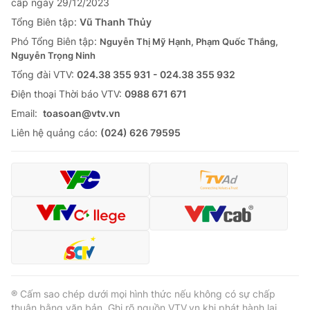
cấp ngày 29/12/2023
Tổng Biên tập:
Vũ Thanh Thủy
Phó Tổng Biên tập:
Nguyễn Thị Mỹ Hạnh, Phạm Quốc Thắng,
Nguyễn Trọng Ninh
Tổng đài VTV:
024.38 355 931 - 024.38 355 932
Ðiện thoại Thời báo VTV:
0988 671 671
Email:
toasoan@vtv.vn
Liên hệ quảng cáo:
(024) 626 79595
® Cấm sao chép dưới mọi hình thức nếu không có sự chấp
thuận bằng văn bản. Ghi rõ nguồn VTV.vn khi phát hành lại