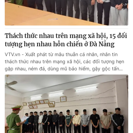
® Cấm sao chép dưới mọi hình thức nếu không có sự chấp
thuận bằng văn bản. Ghi rõ nguồn VTV.vn khi phát hành lại
thông tin từ website này.
Thách thức nhau trên mạng xã hội, 15 đối
tượng hẹn nhau hỗn chiến ở Đà Nẵng
VTV.vn - Xuất phát từ mâu thuẫn cá nhân, nhắn tin
thách thức nhau trên mạng xã hội, các đối tượng hẹn
gặp nhau, ném đá, dùng mũ bảo hiểm, gậy gộc tấn...