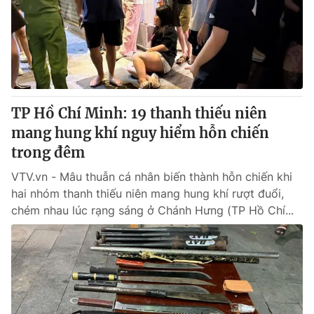
Giao lưu trực tuyến
Sản phẩm
Lịch phát sóng
Thị trường
Tư vấn
Chuyên mục khác
TP Hồ Chí Minh: 19 thanh thiếu niên
Emagazine
Podcast
mang hung khí nguy hiểm hỗn chiến
trong đêm
Photo
Infographic
VTV.vn - Mâu thuẫn cá nhân biến thành hỗn chiến khi
hai nhóm thanh thiếu niên mang hung khí rượt đuổi,
Video
Shorts video
chém nhau lúc rạng sáng ở Chánh Hưng (TP Hồ Chí...
VTV Money
VTV Thể thao
VTV Sức khoẻ
Bất động sản