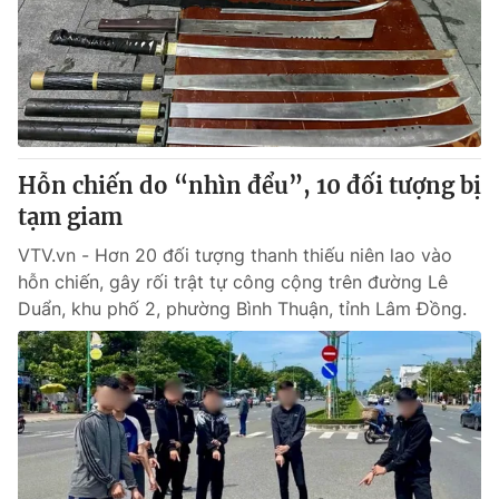
Thị trường 24h
Tấm lòng Việt
VTV4
Vươn mình bằng AI
VTV9
VTV8
Hỗn chiến do “nhìn đểu”, 10 đối tượng bị
Liên hệ tòa soạn
English
tạm giam
VTV.vn - Hơn 20 đối tượng thanh thiếu niên lao vào
hỗn chiến, gây rối trật tự công cộng trên đường Lê
Duẩn, khu phố 2, phường Bình Thuận, tỉnh Lâm Đồng.
THỜI BÁO VTV
Theo dõi báo trên
Cơ quan chủ quản:
Đài Truyền hình Việt Nam
Cơ quan báo chí:
Thời báo VTV