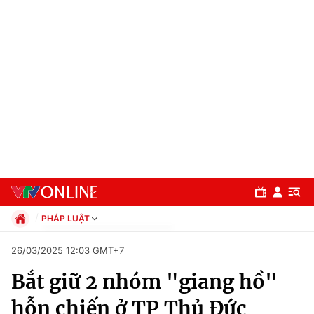
PHÁP LUẬT
Chính trị
26/03/2025 12:03 GMT+7
Xã hội
Bắt giữ 2 nhóm "giang hồ"
Pháp luật
Chuyên mục
Kinh tế
hỗn chiến ở TP Thủ Đức
Thể thao