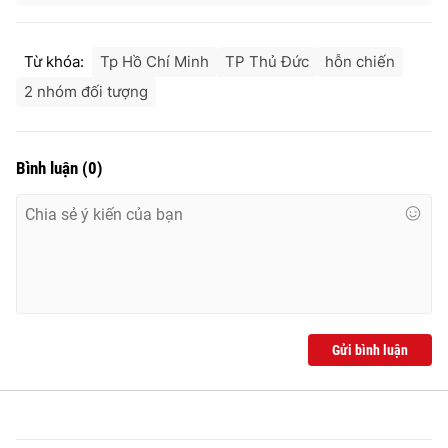
Photo
Infographic
Từ khóa:
Tp Hồ Chí Minh
TP Thủ Đức
hỗn chiến
Video
Shorts video
2 nhóm đối tượng
VTV Money
VTV Thể thao
Bình luận
(
0
)
VTV Sức khoẻ
Bất động sản
Thị trường 24h
Tấm lòng Việt
VTV4
Vươn mình bằng AI
Gửi bình luận
VTV9
VTV8
Liên hệ tòa soạn
English