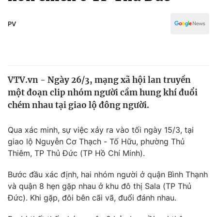
Chính trị
Truyền hình
Văn hóa - Giải trí
PV
Xã hội
Y tế
Đời sống
Pháp luật
Công nghệ
Giáo dục
VTV.vn - Ngày 26/3, mạng xã hội lan truyền
Y tế
một đoạn clip nhóm người cầm hung khí đuổi
chém nhau tại giao lộ đông người.
Thế giới
Qua xác minh, sự việc xảy ra vào tối ngày 15/3, tại
Tin tức
giao lộ Nguyễn Cơ Thạch - Tố Hữu, phường Thủ
Kinh tế
Thiêm, TP Thủ Đức (TP Hồ Chí Minh).
Thế giới đó đây
Tài chính
Dữ liệu và đời sống
Câu chuyện quốc tế
Bước đầu xác định, hai nhóm người ở quận Bình Thạnh
Thị trường
và quận 8 hẹn gặp nhau ở khu đô thị Sala (TP Thủ
Đức). Khi gặp, đôi bên cãi vã, đuổi đánh nhau.
Truyền hình
Góc doanh nghiệp