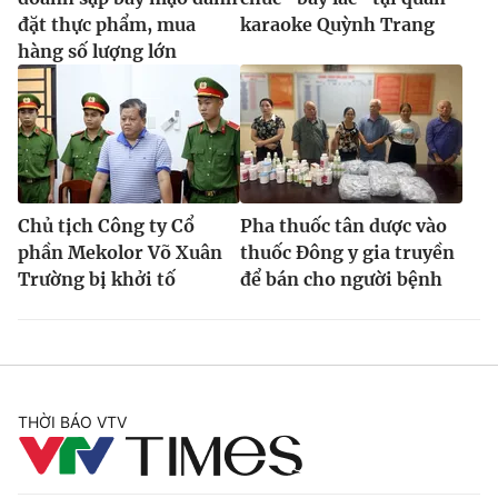
Ðiện thoại Thời báo VTV:
024.66 897 897
đặt thực phẩm, mua
karaoke Quỳnh Trang
Email:
toasoan@vtv.vn
hàng số lượng lớn
Liên hệ quảng cáo:
024-7300.7108
Chủ tịch Công ty Cổ
Pha thuốc tân dược vào
phần Mekolor Võ Xuân
thuốc Đông y gia truyền
Trường bị khởi tố
để bán cho người bệnh
® Cấm sao chép dưới mọi hình thức nếu không có sự chấp
thuận bằng văn bản. Ghi rõ nguồn VTV.vn khi phát hành lại
THỜI BÁO VTV
thông tin từ website này.