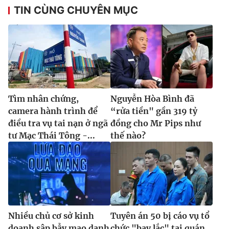
TIN CÙNG CHUYÊN MỤC
THỜI BÁO VTV
Theo dõi báo trên
Tìm nhân chứng,
Nguyễn Hòa Bình đã
camera hành trình để
“rửa tiền" gần 319 tỷ
điều tra vụ tai nạn ở ngã
đồng cho Mr Pips như
Cơ quan chủ quản:
Đài Truyền hình Việt Nam
tư Mạc Thái Tông -...
thế nào?
Cơ quan báo chí:
Thời báo VTV
Giấy phép hoạt động báo in và báo điện tử số 483/GP-BTTTT
cấp ngày 29/12/2023
Tổng Biên tập:
Vũ Thanh Thủy
Phó Tổng Biên tập:
Nguyễn Thị Mỹ Hạnh, Phạm Quốc Thắng,
Nguyễn Trọng Ninh
Nhiều chủ cơ sở kinh
Tuyên án 50 bị cáo vụ tổ
Tổng đài VTV:
024.38 355 931 - 024.38 355 932
doanh sập bẫy mạo danh
chức "bay lắc" tại quán