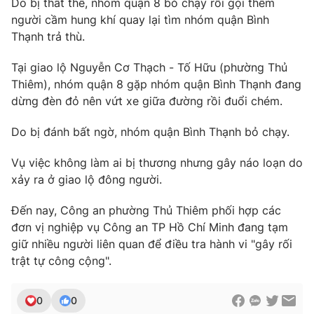
Do bị thất thế, nhóm quận 8 bỏ chạy rồi gọi thêm
Phim VTV
Giải trí
người cầm hung khí quay lại tìm nhóm quận Bình
Hậu trường
Thạnh trả thù.
Điện ảnh
Đời sống
Nhân vật
Tại giao lộ Nguyễn Cơ Thạch - Tố Hữu (phường Thủ
Âm nhạc
Thiêm), nhóm quận 8 gặp nhóm quận Bình Thạnh đang
Du lịch
Khán giả
Giáo dục
Sao
dừng đèn đỏ nên vứt xe giữa đường rồi đuổi chém.
Làm đẹp
Giải sao mai
Tuyển sinh
Do bị đánh bất ngờ, nhóm quận Bình Thạnh bỏ chạy.
Công nghệ
Chất lượng cuộc sống
Học trực tuyến
Vụ việc không làm ai bị thương nhưng gây náo loạn do
Hitech Công nghệ tương lai
Giao lưu trực tuyến
xảy ra ở giao lộ đông người.
Sản phẩm
Đến nay, Công an phường Thủ Thiêm phối hợp các
Lịch phát sóng
Thị trường
đơn vị nghiệp vụ Công an TP Hồ Chí Minh đang tạm
giữ nhiều người liên quan để điều tra hành vi "gây rối
Tư vấn
trật tự công cộng".
Chuyên mục khác
Emagazine
Podcast
0
0