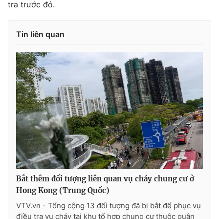
tra trước đó.
Tin liên quan
THỜI BÁO VTV
Theo dõi báo trên
Cơ quan chủ quản:
Đài Truyền hình Việt Nam
Cơ quan báo chí:
Thời báo VTV
Giấy phép hoạt động báo in và báo điện tử số 483/GP-BTTTT
cấp ngày 29/12/2023
Tổng Biên tập:
Vũ Thanh Thủy
Bắt thêm đối tượng liên quan vụ cháy chung cư ở
Phó Tổng Biên tập:
Nguyễn Thị Mỹ Hạnh, Phạm Quốc Thắng,
Hong Kong (Trung Quốc)
Nguyễn Trọng Ninh
VTV.vn - Tổng cộng 13 đối tượng đã bị bắt để phục vụ
Tổng đài VTV:
024.38 355 931 - 024.38 355 932
điều tra vụ cháy tại khu tổ hợp chung cư thuộc quận