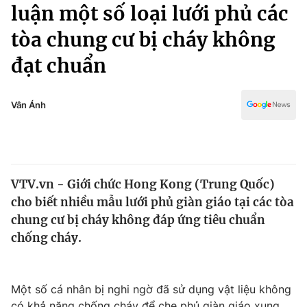
Chính trị
luận một số loại lưới phủ các
Truyền hình
tòa chung cư bị cháy không
Văn hóa - Giải trí
Xã hội
Y tế
đạt chuẩn
Đời sống
Pháp luật
Công nghệ
Giáo dục
Vân Ánh
Y tế
Thế giới
VTV.vn - Giới chức Hong Kong (Trung Quốc)
Tin tức
cho biết nhiều mẫu lưới phủ giàn giáo tại các tòa
Kinh tế
Thế giới đó đây
chung cư bị cháy không đáp ứng tiêu chuẩn
Tài chính
chống cháy.
Dữ liệu và đời sống
Câu chuyện quốc tế
Thị trường
Truyền hình
Góc doanh nghiệp
Một số cá nhân bị nghi ngờ đã sử dụng vật liệu không
có khả năng chống cháy để che phủ giàn giáo xung