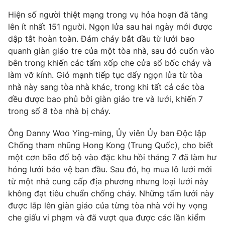
Hiện số người thiệt mạng trong vụ hỏa hoạn đã tăng
Photo
Infographic
lên ít nhất 151 người. Ngọn lửa sau hai ngày mới được
dập tắt hoàn toàn. Đám cháy bắt đầu từ lưới bao
Video
Shorts video
quanh giàn giáo tre của một tòa nhà, sau đó cuốn vào
bên trong khiến các tấm xốp che cửa sổ bốc cháy và
VTV Money
VTV Thể thao
làm vỡ kính. Gió mạnh tiếp tục đẩy ngọn lửa từ tòa
nhà này sang tòa nhà khác, trong khi tất cả các tòa
đều được bao phủ bởi giàn giáo tre và lưới, khiến 7
VTV Sức khoẻ
Bất động sản
trong số 8 tòa nhà bị cháy.
Thị trường 24h
Tấm lòng Việt
Ông Danny Woo Ying-ming, Ủy viên Ủy ban Độc lập
Chống tham nhũng Hong Kong (Trung Quốc), cho biết
một cơn bão đổ bộ vào đặc khu hồi tháng 7 đã làm hư
VTV4
Vươn mình bằng AI
hỏng lưới bảo vệ ban đầu. Sau đó, họ mua lô lưới mới
từ một nhà cung cấp địa phương nhưng loại lưới này
VTV9
VTV8
không đạt tiêu chuẩn chống cháy. Những tấm lưới này
được lắp lên giàn giáo của từng tòa nhà với hy vọng
che giấu vi phạm và đã vượt qua được các lần kiểm
Liên hệ tòa soạn
English