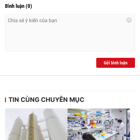
Bình luận
(
0
)
Gửi bình luận
TIN CÙNG CHUYÊN MỤC