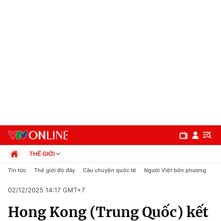
THẾ GIỚI
Chính trị
Tin tức
Thế giới đó đây
Câu chuyện quốc tế
Người Việt bốn phương
Xã hội
02/12/2025 14:17 GMT+7
Pháp luật
Chuyên mục
Kinh tế
Hong Kong (Trung Quốc) kết
Thể thao