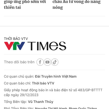
giúp ứng phó sớm với
châu Âu tử vong do nắng
thiên tai
nóng
THỜI BÁO VTV
Theo dõi báo trên
Cơ quan chủ quản:
Đài Truyền hình Việt Nam
Cơ quan báo chí:
Thời báo VTV
Giấy phép hoạt động báo in và báo điện tử số 483/GP-BTTTT
cấp ngày 29/12/2023
Tổng Biên tập:
Vũ Thanh Thủy
Phó Tổng Biên tập:
Nguyễn Thị Mỹ Hạnh, Phạm Quốc Thắng,