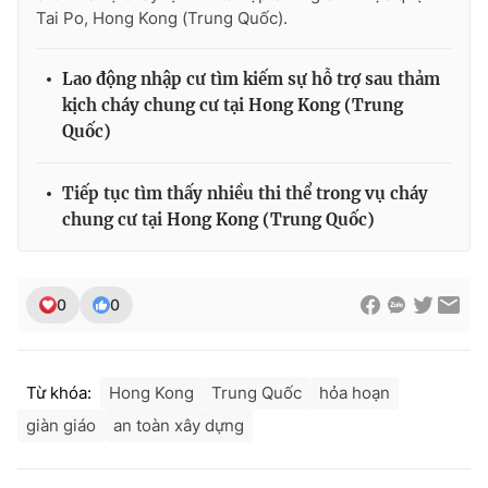
Ðiện thoại Thời báo VTV:
024.66 897 897
Tai Po, Hong Kong (Trung Quốc).
Email:
toasoan@vtv.vn
Liên hệ quảng cáo:
024-7300.7108
Lao động nhập cư tìm kiếm sự hỗ trợ sau thảm
kịch cháy chung cư tại Hong Kong (Trung
Quốc)
Tiếp tục tìm thấy nhiều thi thể trong vụ cháy
chung cư tại Hong Kong (Trung Quốc)
0
0
® Cấm sao chép dưới mọi hình thức nếu không có sự chấp
Từ khóa:
Hong Kong
Trung Quốc
hỏa hoạn
thuận bằng văn bản. Ghi rõ nguồn VTV.vn khi phát hành lại
thông tin từ website này.
giàn giáo
an toàn xây dựng