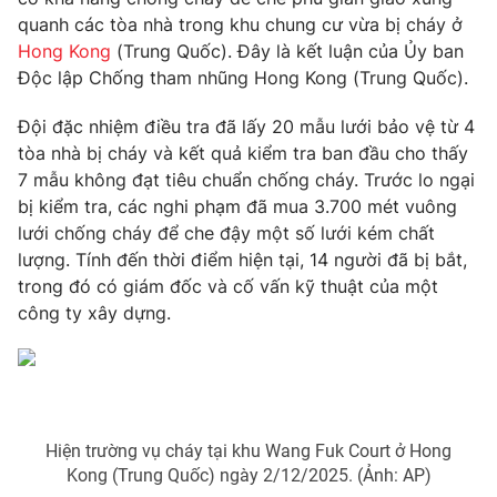
Phim VTV
Giải trí
quanh các tòa nhà trong khu chung cư vừa bị cháy ở
Hậu trường
Hong Kong
(Trung Quốc). Đây là kết luận của Ủy ban
Điện ảnh
Độc lập Chống tham nhũng Hong Kong (Trung Quốc).
Đời sống
Nhân vật
Âm nhạc
Đội đặc nhiệm điều tra đã lấy 20 mẫu lưới bảo vệ từ 4
Du lịch
Khán giả
Giáo dục
tòa nhà bị cháy và kết quả kiểm tra ban đầu cho thấy
Sao
Làm đẹp
7 mẫu không đạt tiêu chuẩn chống cháy. Trước lo ngại
Giải sao mai
Tuyển sinh
bị kiểm tra, các nghi phạm đã mua 3.700 mét vuông
Công nghệ
Chất lượng cuộc sống
lưới chống cháy để che đậy một số lưới kém chất
Học trực tuyến
lượng. Tính đến thời điểm hiện tại, 14 người đã bị bắt,
Hitech Công nghệ tương lai
Giao lưu trực tuyến
trong đó có giám đốc và cố vấn kỹ thuật của một
Sản phẩm
công ty xây dựng.
Lịch phát sóng
Thị trường
Tư vấn
Chuyên mục khác
Hiện trường vụ cháy tại khu Wang Fuk Court ở Hong
Emagazine
Podcast
Kong (Trung Quốc) ngày 2/12/2025. (Ảnh: AP)