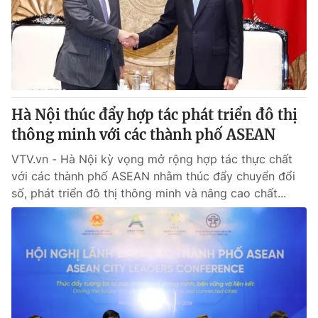
Giao lưu trực tuyến
Sản phẩm
Lịch phát sóng
Thị trường
Tư vấn
Chuyên mục khác
Hà Nội thúc đẩy hợp tác phát triển đô thị
Emagazine
Podcast
thông minh với các thành phố ASEAN
VTV.vn - Hà Nội kỳ vọng mở rộng hợp tác thực chất
Photo
Infographic
với các thành phố ASEAN nhằm thúc đẩy chuyển đổi
số, phát triển đô thị thông minh và nâng cao chất...
Video
Shorts video
VTV Money
VTV Thể thao
VTV Sức khoẻ
Bất động sản