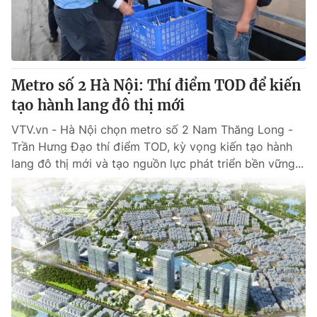
® Cấm sao chép dưới mọi hình thức nếu không có sự chấp
thuận bằng văn bản. Ghi rõ nguồn VTV.vn khi phát hành lại
thông tin từ website này.
Metro số 2 Hà Nội: Thí điểm TOD để kiến
tạo hành lang đô thị mới
VTV.vn - Hà Nội chọn metro số 2 Nam Thăng Long -
Trần Hưng Đạo thí điểm TOD, kỳ vọng kiến tạo hành
lang đô thị mới và tạo nguồn lực phát triển bền vững...