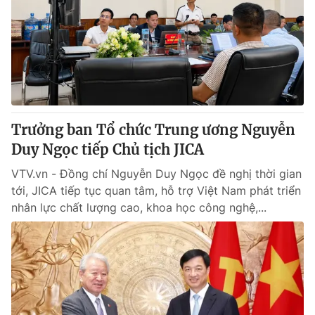
Tin tức
Kinh tế
Thế giới đó đây
Tài chính
Dữ liệu và đời sống
Câu chuyện quốc tế
Thị trường
Truyền hình
Góc doanh nghiệp
Trưởng ban Tổ chức Trung ương Nguyễn
Phim VTV
Duy Ngọc tiếp Chủ tịch JICA
Giải trí
Hậu trường
VTV.vn - Đồng chí Nguyễn Duy Ngọc đề nghị thời gian
Điện ảnh
tới, JICA tiếp tục quan tâm, hỗ trợ Việt Nam phát triển
Đời sống
Nhân vật
nhân lực chất lượng cao, khoa học công nghệ,...
Âm nhạc
Du lịch
Khán giả
Giáo dục
Sao
Làm đẹp
Giải sao mai
Tuyển sinh
Công nghệ
Chất lượng cuộc sống
Học trực tuyến
Hitech Công nghệ tương lai