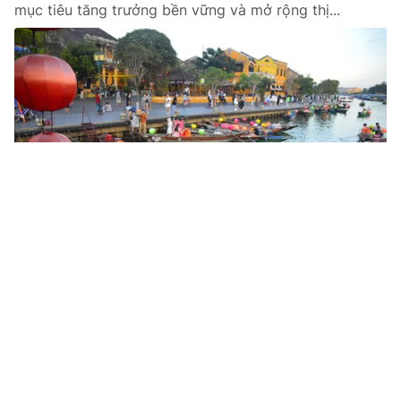
mục tiêu tăng trưởng bền vững và mở rộng thị...
Tin mới
Video
Live
Emagazine
Trang chủ
Sàn giao dịch dữ liệu: Đảm bảo an ninh
trong kỷ nguyên số
VTV.vn - Trong bối cảnh kinh tế dữ liệu trở thành tâm
điểm cạnh tranh toàn cầu, Việt Nam đang đặt những
viên gạch đầu tiên để xây dựng sàn giao dịch dữ liệu...