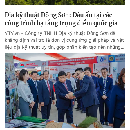
Địa kỹ thuật Đông Sơn: Dấu ấn tại các
công trình hạ tầng trọng điểm quốc gia
VTV.vn - Công ty TNHH Địa kỹ thuật Đông Sơn đã
khẳng định vai trò là đơn vị cung ứng giải pháp và vật
liệu địa kỹ thuật uy tín, góp phần kiến tạo nên những...