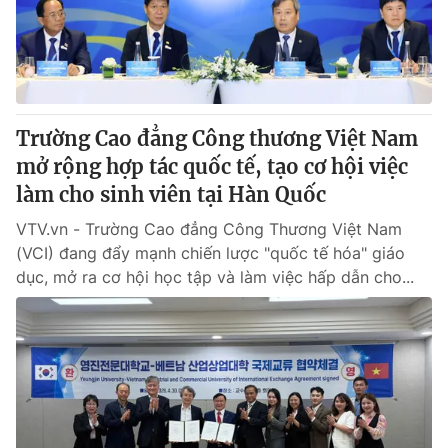
Thị trường 24h
Tấm lòng Việt
VTV4
Vươn mình bằng AI
VTV9
VTV8
Trường Cao đẳng Công thương Việt Nam
mở rộng hợp tác quốc tế, tạo cơ hội việc
Liên hệ tòa soạn
English
làm cho sinh viên tại Hàn Quốc
VTV.vn - Trường Cao đẳng Công Thương Việt Nam
(VCI) đang đẩy mạnh chiến lược "quốc tế hóa" giáo
dục, mở ra cơ hội học tập và làm việc hấp dẫn cho...
THỜI BÁO VTV
Theo dõi báo trên
Cơ quan chủ quản:
Đài Truyền hình Việt Nam
Cơ quan báo chí:
Thời báo VTV