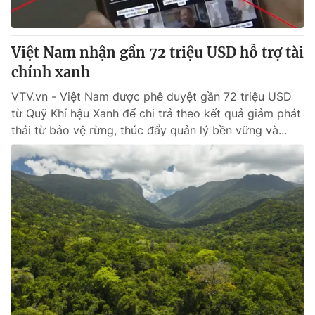
Việt Nam nhận gần 72 triệu USD hỗ trợ tài
chính xanh
VTV.vn - Việt Nam được phê duyệt gần 72 triệu USD
từ Quỹ Khí hậu Xanh để chi trả theo kết quả giảm phát
thải từ bảo vệ rừng, thúc đẩy quản lý bền vững và...