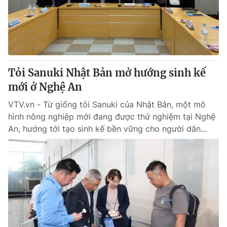
Giấy phép hoạt động báo in và báo điện tử số 483/GP-BTTTT
cấp ngày 29/12/2023
Tổng Biên tập:
Vũ Thanh Thủy
Phó Tổng Biên tập:
Nguyễn Thị Mỹ Hạnh, Phạm Quốc Thắng,
Nguyễn Trọng Ninh
Tổng đài VTV:
Tỏi Sanuki Nhật Bản mở hướng sinh kế
024.38 355 931 - 024.38 355 932
Ðiện thoại Thời báo VTV:
mới ở Nghệ An
024.66 897 897
Email:
toasoan@vtv.vn
VTV.vn - Từ giống tỏi Sanuki của Nhật Bản, một mô
Liên hệ quảng cáo:
024-7300.7108
hình nông nghiệp mới đang được thử nghiệm tại Nghệ
An, hướng tới tạo sinh kế bền vững cho người dân...