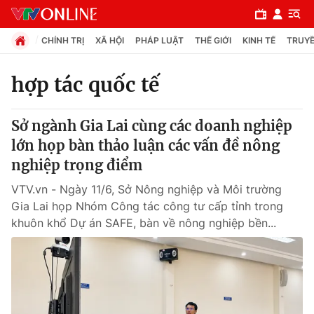
CHÍNH TRỊ
XÃ HỘI
PHÁP LUẬT
THẾ GIỚI
KINH TẾ
TRUYỀ
hợp tác quốc tế
Chuyên mục
Sở ngành Gia Lai cùng các doanh nghiệp
Chính trị
lớn họp bàn thảo luận các vấn đề nông
nghiệp trọng điểm
Xã hội
VTV.vn - Ngày 11/6, Sở Nông nghiệp và Môi trường
Gia Lai họp Nhóm Công tác công tư cấp tỉnh trong
Pháp luật
khuôn khổ Dự án SAFE, bàn về nông nghiệp bền...
Y tế
Thế giới