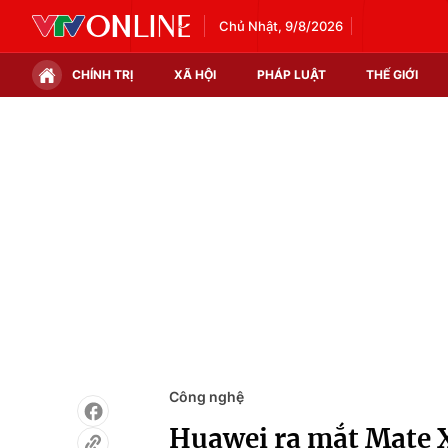
Chủ Nhật, 9/8/2026
CHÍNH TRỊ
XÃ HỘI
PHÁP LUẬT
THẾ GIỚI
Chính trị
Xã hội
Thế giới
Kinh tế
Tin tức
Tài chính
Thế giới đó đây
Thị trường
Câu chuyện quốc tế
Góc doanh nghiệp
Dữ liệu và đời sống
Công nghệ
Huawei ra mắt Mate 