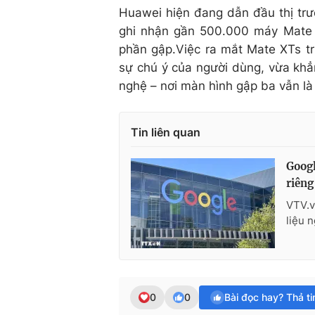
Huawei hiện đang dẫn đầu thị trư
ghi nhận gần 500.000 máy Mate 
phần gập.Việc ra mắt Mate XTs tr
sự chú ý của người dùng, vừa khẳ
nghệ – nơi màn hình gập ba vẫn là
Tin liên quan
Googl
riêng
VTV.v
liệu 
0
0
Bài đọc hay? Thả t