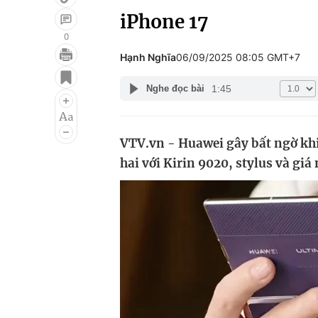
iPhone 17
0
Hạnh Nghĩa
06/09/2025 08:05 GMT+7
Giải trí
Đời sống
1:45
Nghe đọc bài
Điện ảnh
Du lịch
Âm nhạc
Làm đẹp
VTV.vn - Huawei gây bất ngờ kh
Sao
Chất lượng cuộc sốn
hai với Kirin 9020, stylus và gi