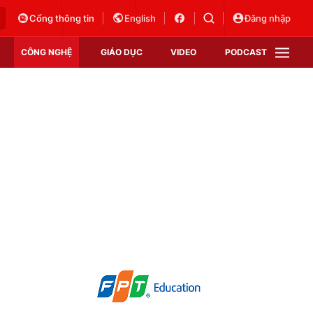
Cổng thông tin
English
Đăng nhập
CÔNG NGHỆ
GIÁO DỤC
VIDEO
PODCAST
VTV Money
VTV Thể thao
VTV Sức khoẻ
Bất động sản
Thị trường 24h
Tấm lòng Việt
Vươn mình bằng AI
VTV4
VTV8
VTV9
Lịch phát sóng
Giao lưu trực tuyến
Sự kiện