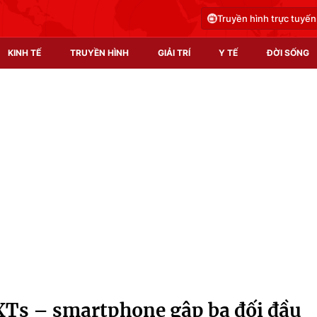
Truyền hình trực tuyến
KINH TẾ
TRUYỀN HÌNH
GIẢI TRÍ
Y TẾ
ĐỜI SỐNG
Pháp luật
Y tế
Truyền hình
Multimedia
Phim VTV
Video
Hậu trường
Shorts video
Nhân vật
Podcast
Khán giả
EMagazine
Giải sao mai
Photo
XTs – smartphone gập ba đối đầu
Infographic