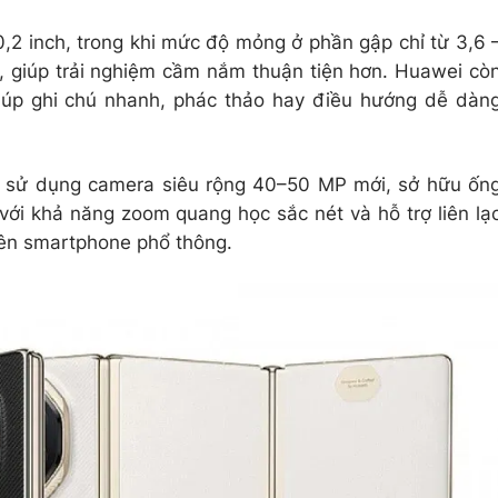
,2 inch, trong khi mức độ mỏng ở phần gập chỉ từ 3,6 
 giúp trải nghiệm cầm nắm thuận tiện hơn. Huawei cò
úp ghi chú nhanh, phác thảo hay điều hướng dễ dàn
s sử dụng camera siêu rộng 40–50 MP mới, sở hữu ốn
 với khả năng zoom quang học sắc nét và hỗ trợ liên lạ
trên smartphone phổ thông.