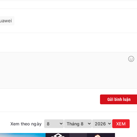
uawei
Gửi bình luận
Xem theo ngày
XEM