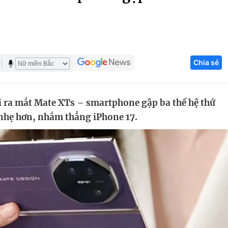
Góc ảnh
Giáo dục
Công nghệ
Chia sẻ
Tuyển sinh
Hitech Công ng
Học trực tuyến
Sản phẩm
i ra mắt Mate XTs – smartphone gập ba thế hệ thứ
g
Thị trường
á nhẹ hơn, nhắm thẳng iPhone 17.
Tư vấn