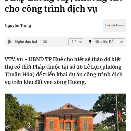
Chính trị
cho công trình dịch vụ
Truyền hình
Văn hóa - Giải trí
Xã hội
Y tế
Nguyễn Trọng
Đời sống
Pháp luật
Công nghệ
Nghe đọc bài
1:38
Giáo dục
Y tế
VTV.vn - UBND TP Huế cho biết sẽ tháo dỡ biệt
thự cổ thời Pháp thuộc tại số 26 Lê Lợi (phường
Thế giới
Thuận Hóa) để triển khai dự án công trình dịch
Tin tức
vụ trên khu đất ven sông Hương.
Kinh tế
Thế giới đó đây
Tài chính
Dữ liệu và đời sống
Câu chuyện quốc tế
Thị trường
Truyền hình
Góc doanh nghiệp