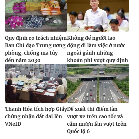
Quy định rõ trách nhiệm
Không để người lao
Ban Chỉ đạo Trung ương
động đi làm việc ở nước
phòng, chống ma túy
ngoài gánh những
đến năm 2030
khoản phí vượt quy định
Thanh Hóa tích hợp Giấy
Đề xuất thí điểm làn
chứng nhận đất đai lên
vượt xe trên cao tốc và
VNeID
cấm mượn làn vượt trên
Quốc lộ 6