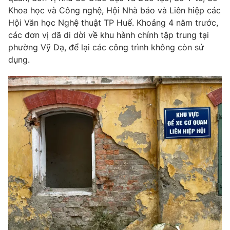
Khoa học và Công nghệ, Hội Nhà báo và Liên hiệp các
Hội Văn học Nghệ thuật TP Huế. Khoảng 4 năm trước,
các đơn vị đã di dời về khu hành chính tập trung tại
phường Vỹ Dạ, để lại các công trình không còn sử
THỜI BÁO VTV
dụng.
Theo dõi báo trên
Cơ quan chủ quản:
Đài Truyền hình Việt Nam
Cơ quan báo chí:
Thời báo VTV
Giấy phép hoạt động báo in và báo điện tử số 483/GP-BTTTT
cấp ngày 29/12/2023
Tổng Biên tập:
Vũ Thanh Thủy
Phó Tổng Biên tập:
Nguyễn Thị Mỹ Hạnh, Phạm Quốc Thắng,
Nguyễn Trọng Ninh
Tổng đài VTV:
024.38 355 931 - 024.38 355 932