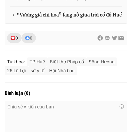
“Vương giả chi hoa” lặng nở giữa trời cố đô Huế
0
0
Từ khóa:
TP Huế
Biệt thự Pháp cổ
Sông Hương
26 Lê Lợi
sở y tế
Hội Nhà báo
Bình luận
(
0
)