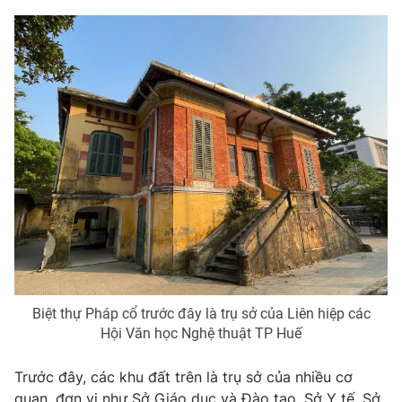
Photo
Infographic
Video
Shorts video
VTV Money
VTV Thể thao
VTV Sức khoẻ
Bất động sản
Thị trường 24h
Tấm lòng Việt
VTV4
Vươn mình bằng AI
Biệt thự Pháp cổ trước đây là trụ sở của Liên hiệp các
Hội Văn học Nghệ thuật TP Huế
VTV9
VTV8
Trước đây, các khu đất trên là trụ sở của nhiều cơ
Liên hệ tòa soạn
English
quan, đơn vị như Sở Giáo dục và Đào tạo, Sở Y tế, Sở