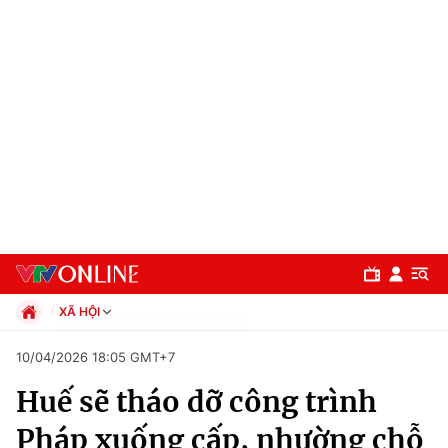
XÃ HỘI
Chính trị
10/04/2026 18:05 GMT+7
Xã hội
Huế sẽ tháo dỡ công trình
Pháp luật
Chuyên mục
Kinh tế
Pháp xuống cấp, nhường chỗ
Thể thao