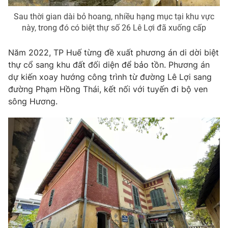
Ðiện thoại Thời báo VTV:
024.66 897 897
Sau thời gian dài bỏ hoang, nhiều hạng mục tại khu vực
Email:
toasoan@vtv.vn
này, trong đó có biệt thự số 26 Lê Lợi đã xuống cấp
Liên hệ quảng cáo:
024-7300.7108
Năm 2022, TP Huế từng đề xuất phương án di dời biệt
thự cổ sang khu đất đối diện để bảo tồn. Phương án
dự kiến xoay hướng công trình từ đường Lê Lợi sang
đường Phạm Hồng Thái, kết nối với tuyến đi bộ ven
sông Hương.
® Cấm sao chép dưới mọi hình thức nếu không có sự chấp
thuận bằng văn bản. Ghi rõ nguồn VTV.vn khi phát hành lại
thông tin từ website này.