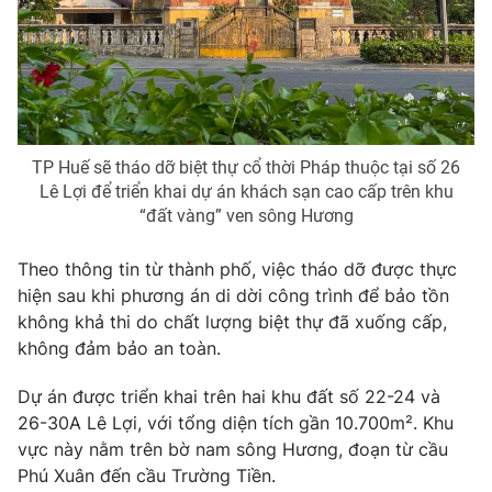
Phim VTV
Giải trí
Hậu trường
Điện ảnh
Đời sống
Nhân vật
Âm nhạc
Du lịch
Khán giả
Giáo dục
Sao
TP Huế sẽ tháo dỡ biệt thự cổ thời Pháp thuộc tại số 26
Làm đẹp
Giải sao mai
Lê Lợi để triển khai dự án khách sạn cao cấp trên khu
Tuyển sinh
Công nghệ
“đất vàng” ven sông Hương
Chất lượng cuộc sống
Học trực tuyến
Hitech Công nghệ tương lai
Theo thông tin từ thành phố, việc tháo dỡ được thực
Giao lưu trực tuyến
hiện sau khi phương án di dời công trình để bảo tồn
Sản phẩm
không khả thi do chất lượng biệt thự đã xuống cấp,
Lịch phát sóng
không đảm bảo an toàn.
Thị trường
Tư vấn
Dự án được triển khai trên hai khu đất số 22-24 và
26-30A Lê Lợi, với tổng diện tích gần 10.700m². Khu
Chuyên mục khác
vực này nằm trên bờ nam sông Hương, đoạn từ cầu
Emagazine
Podcast
Phú Xuân đến cầu Trường Tiền.