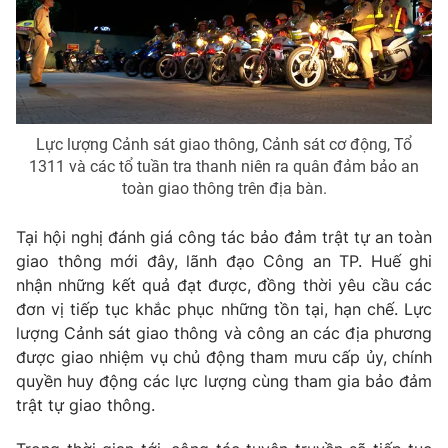
Ðiện thoại Thời báo VTV:
024.66 897 897
Email:
toasoan@vtv.vn
Liên hệ quảng cáo:
024-7300.7108
Lực lượng Cảnh sát giao thông, Cảnh sát cơ động, Tổ
1311 và các tổ tuần tra thanh niên ra quân đảm bảo an
toàn giao thông trên địa bàn.
Tại hội nghị đánh giá công tác bảo đảm trật tự an toàn
giao thông mới đây, lãnh đạo Công an TP. Huế ghi
nhận những kết quả đạt được, đồng thời yêu cầu các
đơn vị tiếp tục khắc phục những tồn tại, hạn chế. Lực
lượng Cảnh sát giao thông và công an các địa phương
® Cấm sao chép dưới mọi hình thức nếu không có sự chấp
được giao nhiệm vụ chủ động tham mưu cấp ủy, chính
thuận bằng văn bản. Ghi rõ nguồn VTV.vn khi phát hành lại
quyền huy động các lực lượng cùng tham gia bảo đảm
thông tin từ website này.
trật tự giao thông.