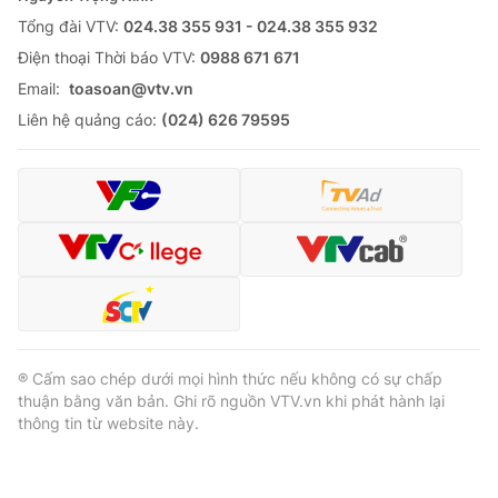
Tổng đài VTV:
024.38 355 931 - 024.38 355 932
Ðiện thoại Thời báo VTV:
0988 671 671
Email:
toasoan@vtv.vn
Liên hệ quảng cáo:
(024) 626 79595
® Cấm sao chép dưới mọi hình thức nếu không có sự chấp
thuận bằng văn bản. Ghi rõ nguồn VTV.vn khi phát hành lại
thông tin từ website này.