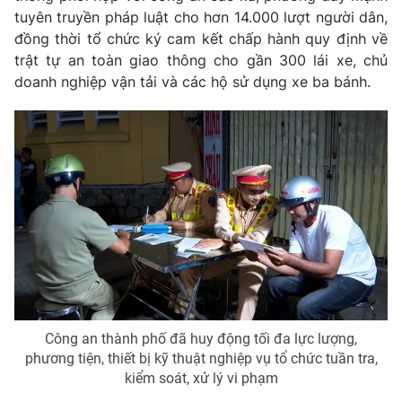
tuyên truyền pháp luật cho hơn 14.000 lượt người dân,
Photo
Infographic
đồng thời tổ chức ký cam kết chấp hành quy định về
trật tự an toàn giao thông cho gần 300 lái xe, chủ
Video
Shorts video
doanh nghiệp vận tải và các hộ sử dụng xe ba bánh.
VTV Money
VTV Thể thao
VTV Sức khoẻ
Bất động sản
Thị trường 24h
Tấm lòng Việt
VTV4
Vươn mình bằng AI
Công an thành phố đã huy động tối đa lực lượng,
VTV9
VTV8
phương tiện, thiết bị kỹ thuật nghiệp vụ tổ chức tuần tra,
kiểm soát, xử lý vi phạm
Liên hệ tòa soạn
English