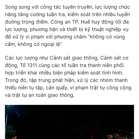
Song song với công tác tuyên truyền, lực lượng chức
năng tăng cường tuần tra, kiểm soát trên nhiều tuyến
đường trọng điểm. Công an TP. Huế huy động tối đa
lực lượng, phương tiện và thiết bị kỹ thuật nghiệp vụ
THỜI BÁO VTV
để xử lý vi phạm với phương châm "không có vùng
cấm, không có ngoại lệ".
Các lực lượng như Cảnh sát giao thông, Cảnh sát cơ
Theo dõi báo trên
động, Tổ 1311 cùng các tổ tuần tra thanh niên phối
hợp triển khai nhiều biện pháp kiểm soát tình hình.
Cơ quan chủ quản:
Đài Truyền hình Việt Nam
Trong đó, tập trung phát hiện, xử lý các nhóm thanh
Cơ quan báo chí:
Thời báo VTV
thiếu niên tụ tập, càn quấy, vi phạm trật tự công cộng
và trật tự an toàn giao thông.
Giấy phép hoạt động báo in và báo điện tử số 483/GP-BTTTT
cấp ngày 29/12/2023
Tổng Biên tập:
Vũ Thanh Thủy
Phó Tổng Biên tập:
Nguyễn Thị Mỹ Hạnh, Phạm Quốc Thắng,
Nguyễn Trọng Ninh
Tổng đài VTV:
024.38 355 931 - 024.38 355 932