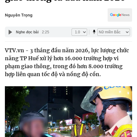
Chính trị
Truyền hình
Văn hóa - Giải trí
Nguyễn Trọng
Xã hội
Y tế
Đời sống
Nghe đọc bài
2:25
Pháp luật
Công nghệ
Giáo dục
VTV.vn - 3 tháng đầu năm 2026, lực lượng chức
Y tế
năng TP Huế xử lý hơn 16.000 trường hợp vi
phạm giao thông, trong đó hơn 8.000 trường
Thế giới
hợp liên quan tốc độ và nồng độ cồn.
Tin tức
Kinh tế
Thế giới đó đây
Tài chính
Dữ liệu và đời sống
Câu chuyện quốc tế
Thị trường
Truyền hình
Góc doanh nghiệp