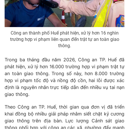
Phim VTV
Giải trí
Hậu trường
Điện ảnh
Đời sống
Nhân vật
Âm nhạc
Công an thành phố Huế phát hiện, xử lý hơn 16 nghìn
Du lịch
Khán giả
trường hợp vi phạm liên quan đến trật tự an toàn giao
Giáo dục
Sao
thông.
Làm đẹp
Giải sao mai
Tuyển sinh
Công nghệ
Chất lượng cuộc sống
Trong ba tháng đầu năm 2026, Công an TP. Huế đã
Học trực tuyến
phát hiện, xử lý hơn 16.000 trường hợp vi phạm trật tự
Hitech Công nghệ tương lai
Giao lưu trực tuyến
an toàn giao thông. Trong số này, hơn 8.000 trường
Sản phẩm
hợp vi phạm tốc độ và nồng độ cồn, hai lỗi được xác
định là nguyên nhân trực tiếp dẫn đến nhiều vụ tai nạn
Lịch phát sóng
Thị trường
giao thông.
Tư vấn
Theo Công an TP. Huế, thời gian qua đơn vị đã triển
Chuyên mục khác
khai đồng bộ nhiều giải pháp nhằm siết chặt kỷ cương
giao thông trên địa bàn. Lực lượng Cảnh sát giao
Emagazine
Podcast
thông phối hợp với công an các xã, phường đẩy mạnh