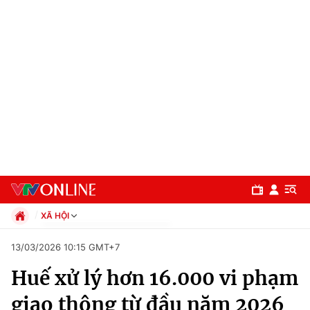
XÃ HỘI
Chính trị
13/03/2026 10:15 GMT+7
Xã hội
Huế xử lý hơn 16.000 vi phạm
Pháp luật
Chuyên mục
Kinh tế
giao thông từ đầu năm 2026
Thể thao