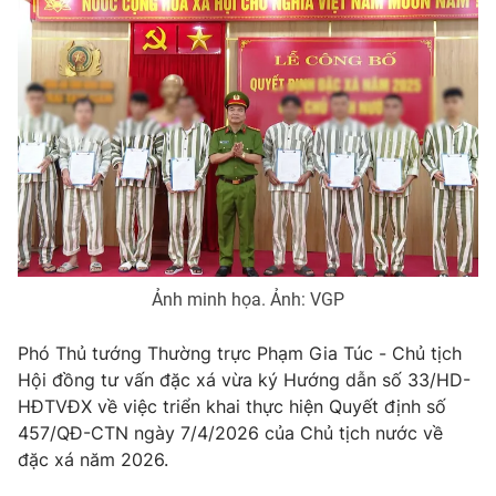
Tin tức
Kinh tế
Thế giới đó đây
Tài chính
Dữ liệu và đời sống
Câu chuyện quốc tế
Thị trường
Truyền hình
Góc doanh nghiệp
Phim VTV
Giải trí
Hậu trường
Điện ảnh
Ảnh minh họa. Ảnh: VGP
Đời sống
Nhân vật
Âm nhạc
Du lịch
Phó Thủ tướng Thường trực Phạm Gia Túc - Chủ tịch
Khán giả
Giáo dục
Sao
Hội đồng tư vấn đặc xá vừa ký Hướng dẫn số 33/HD-
Làm đẹp
Giải sao mai
HĐTVĐX về việc triển khai thực hiện Quyết định số
Tuyển sinh
Công nghệ
457/QĐ-CTN ngày 7/4/2026 của Chủ tịch nước về
Chất lượng cuộc sống
Học trực tuyến
đặc xá năm 2026.
Hitech Công nghệ tương lai