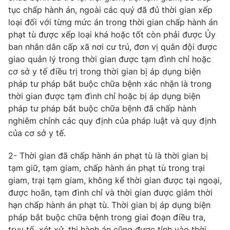
Giấy phép hoạt động báo in và báo điện tử số 483/GP-BTTTT
tục chấp hành án, ngoài các quý đã đủ thời gian xếp
cấp ngày 29/12/2023
loại đối với từng mức án trong thời gian chấp hành án
Tổng Biên tập:
Vũ Thanh Thủy
phạt tù được xếp loại khá hoặc tốt còn phải được Ủy
ban nhân dân cấp xã nơi cư trú, đơn vị quân đội được
Phó Tổng Biên tập:
Nguyễn Thị Mỹ Hạnh, Phạm Quốc Thắng,
Nguyễn Trọng Ninh
giao quản lý trong thời gian được tạm đình chỉ hoặc
cơ sở y tế điều trị trong thời gian bị áp dụng biện
Tổng đài VTV:
024.38 355 931 - 024.38 355 932
pháp tư pháp bắt buộc chữa bệnh xác nhận là trong
Ðiện thoại Thời báo VTV:
024.66 897 897
thời gian được tạm đình chỉ hoặc bị áp dụng biện
Email:
toasoan@vtv.vn
pháp tư pháp bắt buộc chữa bệnh đã chấp hành
Liên hệ quảng cáo:
024-7300.7108
nghiêm chỉnh các quy định của pháp luật và quy định
của cơ sở y tế.
2- Thời gian đã chấp hành án phạt tù là thời gian bị
tạm giữ, tạm giam, chấp hành án phạt tù trong trại
giam, trại tạm giam, không kể thời gian được tại ngoại,
được hoãn, tạm đình chỉ và thời gian được giảm thời
hạn chấp hành án phạt tù. Thời gian bị áp dụng biện
pháp bắt buộc chữa bệnh trong giai đoạn điều tra,
truy tố, xét xử, thi hành án cũng được tính vào thời