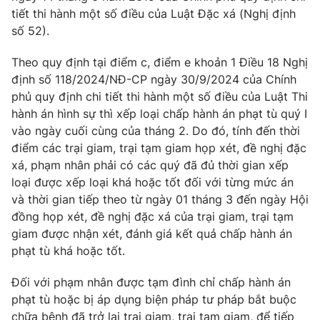
Thị trường 24h
Tấm lòng Việt
tiết thi hành một số điều của Luật Đặc xá (Nghị định
số 52).
VTV4
Vươn mình bằng AI
Theo quy định tại điểm c, điểm e khoản 1 Điều 18 Nghị
định số 118/2024/NĐ-CP ngày 30/9/2024 của Chính
VTV9
VTV8
phủ quy định chi tiết thi hành một số điều của Luật Thi
hành án hình sự thì xếp loại chấp hành án phạt tù quý I
vào ngày cuối cùng của tháng 2. Do đó, tính đến thời
Liên hệ tòa soạn
English
điểm các trại giam, trại tạm giam họp xét, đề nghị đặc
xá, phạm nhân phải có các quý đã đủ thời gian xếp
loại được xếp loại khá hoặc tốt đối với từng mức án
và thời gian tiếp theo từ ngày 01 tháng 3 đến ngày Hội
THỜI BÁO VTV
đồng họp xét, đề nghị đặc xá của trại giam, trại tạm
giam được nhận xét, đánh giá kết quả chấp hành án
Theo dõi báo trên
phạt tù khá hoặc tốt.
Đối với phạm nhân được tạm đình chỉ chấp hành án
Cơ quan chủ quản:
Đài Truyền hình Việt Nam
phạt tù hoặc bị áp dụng biện pháp tư pháp bắt buộc
Cơ quan báo chí:
Thời báo VTV
chữa bệnh đã trở lại trại giam, trại tạm giam, để tiếp