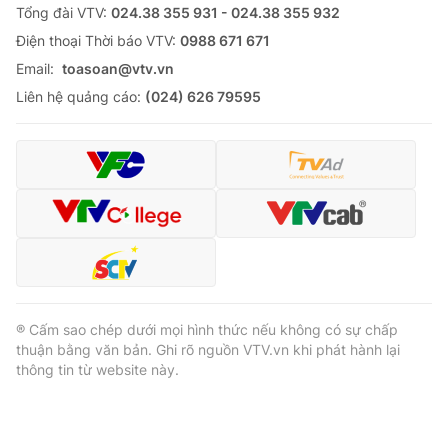
Tổng đài VTV:
024.38 355 931 - 024.38 355 932
Ðiện thoại Thời báo VTV:
0988 671 671
Email:
toasoan@vtv.vn
Liên hệ quảng cáo:
(024) 626 79595
® Cấm sao chép dưới mọi hình thức nếu không có sự chấp
thuận bằng văn bản. Ghi rõ nguồn VTV.vn khi phát hành lại
thông tin từ website này.