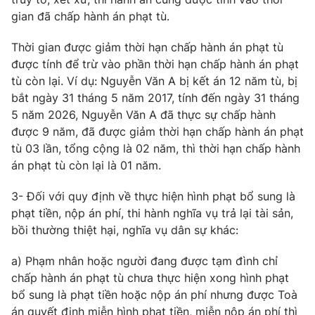
gian đã chấp hành án phạt tù.
® Cấm sao chép dưới mọi hình thức nếu không có sự chấp
Thời gian được giảm thời hạn chấp hành án phạt tù
thuận bằng văn bản. Ghi rõ nguồn VTV.vn khi phát hành lại
được tính để trừ vào phần thời hạn chấp hành án phạt
thông tin từ website này.
tù còn lại. Ví dụ: Nguyễn Văn A bị kết án 12 năm tù, bị
bắt ngày 31 tháng 5 năm 2017, tính đến ngày 31 tháng
5 năm 2026, Nguyễn Văn A đã thực sự chấp hành
được 9 năm, đã được giảm thời hạn chấp hành án phạt
tù 03 lần, tổng cộng là 02 năm, thì thời hạn chấp hành
án phạt tù còn lại là 01 năm.
3- Đối với quy định về thực hiện hình phạt bổ sung là
phạt tiền, nộp án phí, thi hành nghĩa vụ trả lại tài sản,
bồi thường thiệt hại, nghĩa vụ dân sự khác:
a) Phạm nhân hoặc người đang được tạm đình chỉ
chấp hành án phạt tù chưa thực hiện xong hình phạt
bổ sung là phạt tiền hoặc nộp án phí nhưng được Toà
án quyết định miễn hình phạt tiền, miễn nộp án phí thì