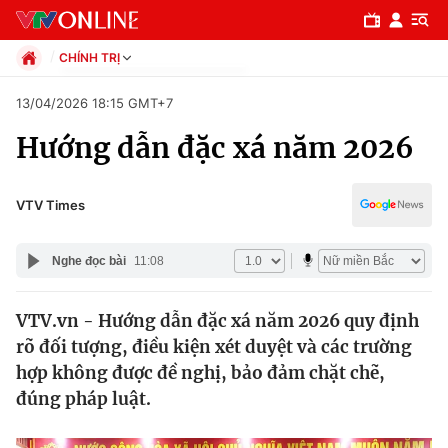
CHÍNH TRỊ
Chính trị
13/04/2026 18:15 GMT+7
Xã hội
Hướng dẫn đặc xá năm 2026
Pháp luật
Chuyên mục
Kinh tế
Thể thao
Chính trị
VTV Times
Truyền hình
Văn hóa - Giải trí
Xã hội
Nghe đọc bài
11:08
Y tế
Đời sống
Pháp luật
VTV.vn - Hướng dẫn đặc xá năm 2026 quy định
Công nghệ
rõ đối tượng, điều kiện xét duyệt và các trường
Giáo dục
hợp không được đề nghị, bảo đảm chặt chẽ,
Y tế
đúng pháp luật.
Thế giới