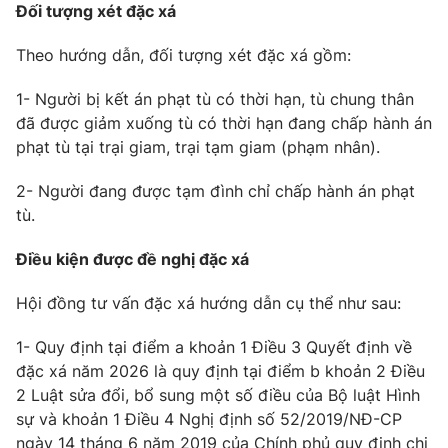
Giao lưu trực tuyến
Đối tượng xét đặc xá
Sản phẩm
Theo hướng dẫn, đối tượng xét đặc xá gồm:
Lịch phát sóng
Thị trường
1- Người bị kết án phạt tù có thời hạn, tù chung thân
Tư vấn
đã được giảm xuống tù có thời hạn đang chấp hành án
Chuyên mục khác
phạt tù tại trại giam, trại tạm giam (phạm nhân).
Emagazine
Podcast
2- Người đang được tạm đình chỉ chấp hành án phạt
tù.
Photo
Infographic
Điều kiện được đề nghị đặc xá
Video
Shorts video
Hội đồng tư vấn đặc xá hướng dẫn cụ thể như sau:
VTV Money
VTV Thể thao
1- Quy định tại điểm a khoản 1 Điều 3 Quyết định về
đặc xá năm 2026 là quy định tại điểm b khoản 2 Điều
2 Luật sửa đổi, bổ sung một số điều của Bộ luật Hình
VTV Sức khoẻ
Bất động sản
sự và khoản 1 Điều 4 Nghị định số 52/2019/NĐ-CP
ngày 14 tháng 6 năm 2019 của Chính phủ quy định chi