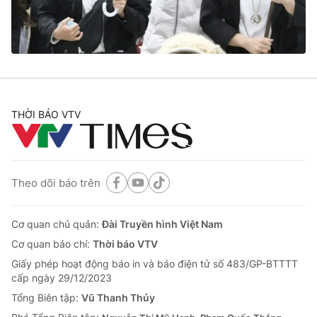
Thị trường 24h
Tấm lòng Việt
VTV4
Vươn mình bằng AI
VTV9
VTV8
THỜI BÁO VTV
Liên hệ tòa soạn
English
Theo dõi báo trên
THỜI BÁO VTV
Cơ quan chủ quản:
Đài Truyền hình Việt Nam
Cơ quan báo chí:
Thời báo VTV
Giấy phép hoạt động báo in và báo điện tử số 483/GP-BTTTT
Theo dõi báo trên
cấp ngày 29/12/2023
Tổng Biên tập:
Vũ Thanh Thủy
Cơ quan chủ quản:
Đài Truyền hình Việt Nam