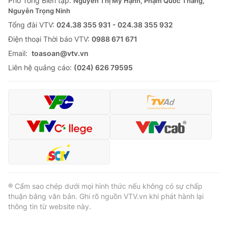
Phó Tổng Biên tập:
Nguyễn Thị Mỹ Hạnh, Phạm Quốc Thắng,
Nguyễn Trọng Ninh
Cơ quan báo chí:
Thời báo VTV
Tổng đài VTV:
024.38 355 931 - 024.38 355 932
Giấy phép hoạt động báo in và báo điện tử số 483/GP-BTTTT
cấp ngày 29/12/2023
Ðiện thoại Thời báo VTV:
0988 671 671
Tổng Biên tập:
Vũ Thanh Thủy
Email:
toasoan@vtv.vn
Phó Tổng Biên tập:
Nguyễn Thị Mỹ Hạnh, Phạm Quốc Thắng,
Liên hệ quảng cáo:
(024) 626 79595
Nguyễn Trọng Ninh
Tổng đài VTV:
024.38 355 931 - 024.38 355 932
Ðiện thoại Thời báo VTV:
024.66 897 897
Email:
toasoan@vtv.vn
Liên hệ quảng cáo:
024-7300.7108
® Cấm sao chép dưới mọi hình thức nếu không có sự chấp
thuận bằng văn bản. Ghi rõ nguồn VTV.vn khi phát hành lại
thông tin từ website này.