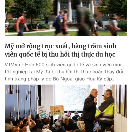
Tin tức
Kinh tế
Thế giới đó đây
Tài chính
Dữ liệu và đời sống
Câu chuyện quốc tế
Thị trường
Mỹ mở rộng trục xuất, hàng trăm sinh
Truyền hình
Góc doanh nghiệp
viên quốc tế bị thu hồi thị thực du học
Phim VTV
Giải trí
VTV.vn - Hơn 600 sinh viên quốc tế và sinh viên mới
Hậu trường
tốt nghiệp tại Mỹ đã bị thu hồi thị thực hoặc thay đổi
Điện ảnh
tình trạng pháp lý do Bộ Ngoại giao Hoa Kỳ cấp...
Đời sống
Nhân vật
Âm nhạc
Du lịch
Khán giả
Giáo dục
Sao
Làm đẹp
Giải sao mai
Tuyển sinh
Công nghệ
Chất lượng cuộc sống
Học trực tuyến
Hitech Công nghệ tương lai