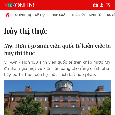
CHÍNH TRỊ
XÃ HỘI
PHÁP LUẬT
THẾ GIỚI
KINH TẾ
TRUYỀ
hủy thị thực
Chuyên mục
Mỹ: Hơn 130 sinh viên quốc tế kiện việc bị
Chính trị
hủy thị thực
VTV.vn - Hơn 130 sinh viên quốc tế trên khắp nước Mỹ
Xã hội
đã tham gia một vụ kiện liên bang cho rằng chính phủ
hủy bỏ thị thực của họ một cách bất hợp pháp.
Pháp luật
Y tế
Thế giới