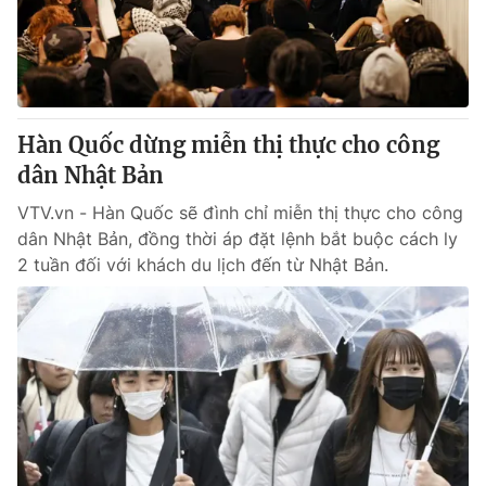
Giao lưu trực tuyến
Sản phẩm
Lịch phát sóng
Thị trường
Tư vấn
Hàn Quốc dừng miễn thị thực cho công
Chuyên mục khác
dân Nhật Bản
Emagazine
Podcast
VTV.vn - Hàn Quốc sẽ đình chỉ miễn thị thực cho công
dân Nhật Bản, đồng thời áp đặt lệnh bắt buộc cách ly
Photo
Infographic
2 tuần đối với khách du lịch đến từ Nhật Bản.
Video
Shorts video
VTV Money
VTV Thể thao
VTV Sức khoẻ
Bất động sản