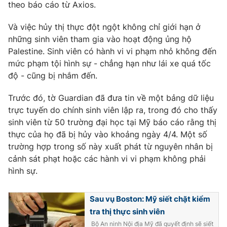
theo báo cáo từ Axios.
Và việc hủy thị thực đột ngột không chỉ giới hạn ở
những sinh viên tham gia vào hoạt động ủng hộ
THỜI BÁO VTV
Palestine. Sinh viên có hành vi vi phạm nhỏ không đến
mức phạm tội hình sự - chẳng hạn như lái xe quá tốc
độ - cũng bị nhắm đến.
Theo dõi báo trên
Trước đó, tờ Guardian đã đưa tin về một bảng dữ liệu
trực tuyến do chính sinh viên lập ra, trong đó cho thấy
sinh viên từ 50 trường đại học tại Mỹ báo cáo rằng thị
Cơ quan chủ quản:
Đài Truyền hình Việt Nam
thực của họ đã bị hủy vào khoảng ngày 4/4. Một số
Cơ quan báo chí:
Thời báo VTV
trường hợp trong số này xuất phát từ nguyên nhân bị
Giấy phép hoạt động báo in và báo điện tử số 483/GP-BTTTT
cảnh sát phạt hoặc các hành vi vi phạm không phải
cấp ngày 29/12/2023
hình sự.
Tổng Biên tập:
Vũ Thanh Thủy
Phó Tổng Biên tập:
Nguyễn Thị Mỹ Hạnh, Phạm Quốc Thắng,
Sau vụ Boston: Mỹ siết chặt kiểm
Nguyễn Trọng Ninh
tra thị thực sinh viên
Tổng đài VTV:
024.38 355 931 - 024.38 355 932
Bộ An ninh Nội địa Mỹ đã quyết định sẽ siết