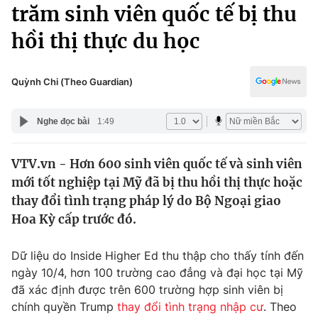
Chính trị
trăm sinh viên quốc tế bị thu
Truyền hình
hồi thị thực du học
Văn hóa - Giải trí
Xã hội
Y tế
Đời sống
Quỳnh Chi (Theo Guardian)
Pháp luật
Công nghệ
Giáo dục
Nghe đọc bài
1:49
Y tế
VTV.vn - Hơn 600 sinh viên quốc tế và sinh viên
Thế giới
mới tốt nghiệp tại Mỹ đã bị thu hồi thị thực hoặc
Tin tức
thay đổi tình trạng pháp lý do Bộ Ngoại giao
Kinh tế
Hoa Kỳ cấp trước đó.
Thế giới đó đây
Tài chính
Dữ liệu và đời sống
Câu chuyện quốc tế
Dữ liệu do Inside Higher Ed thu thập cho thấy tính đến
Thị trường
ngày 10/4, hơn 100 trường cao đẳng và đại học tại Mỹ
đã xác định được trên 600 trường hợp sinh viên bị
Truyền hình
Góc doanh nghiệp
chính quyền Trump
thay đổi tình trạng nhập cư
. Theo