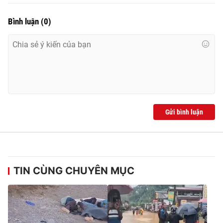
Bình luận
(
0
)
Gửi bình luận
TIN CÙNG CHUYÊN MỤC