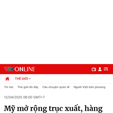
THẾ GIỚI
Chính trị
Tin tức
Thế giới đó đây
Câu chuyện quốc tế
Người Việt bốn phương
Xã hội
12/04/2025 06:00 GMT+7
Pháp luật
Chuyên mục
Kinh tế
Mỹ mở rộng trục xuất, hàng
Thể thao