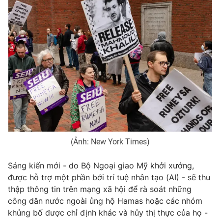
Photo
Infographic
Video
Shorts video
VTV Money
VTV Thể thao
VTV Sức khoẻ
Bất động sản
Thị trường 24h
Tấm lòng Việt
(Ảnh: Ne
w York Times)
VTV4
Vươn mình bằng AI
Sáng kiến ​​mới - do Bộ Ngoại giao Mỹ khởi xướng,
được hỗ trợ một phần bởi trí tuệ nhân tạo (AI) - sẽ thu
VTV9
VTV8
thập thông tin trên mạng xã hội để rà soát những
công dân nước ngoài ủng hộ Hamas hoặc các nhóm
khủng bố được chỉ định khác và hủy thị thực của họ -
Liên hệ tòa soạn
English