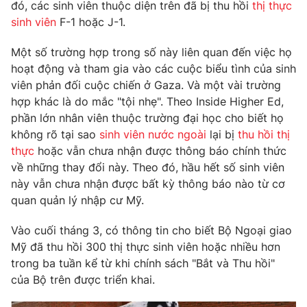
Phim VTV
đó, các sinh viên thuộc diện trên đã bị thu hồi
thị thực
Giải trí
sinh viên
F-1 hoặc J-1.
Hậu trường
Điện ảnh
Một số trường hợp trong số này liên quan đến việc họ
Đời sống
Nhân vật
hoạt động và tham gia vào các cuộc biểu tình của sinh
Âm nhạc
Du lịch
viên phản đối cuộc chiến ở Gaza. Và một vài trường
Khán giả
Giáo dục
Sao
hợp khác là do mắc "tội nhẹ". Theo Inside Higher Ed,
Làm đẹp
Giải sao mai
phần lớn nhân viên thuộc trường đại học cho biết họ
Tuyển sinh
Công nghệ
không rõ tại sao
sinh viên nước ngoài
lại bị
thu hồi thị
Chất lượng cuộc sống
Học trực tuyến
thực
hoặc vẫn chưa nhận được thông báo chính thức
Hitech Công nghệ tương lai
về những thay đổi này. Theo đó, hầu hết số sinh viên
Giao lưu trực tuyến
này vẫn chưa nhận được bất kỳ thông báo nào từ cơ
Sản phẩm
quan quản lý nhập cư Mỹ.
Lịch phát sóng
Thị trường
Vào cuối tháng 3, có thông tin cho biết Bộ Ngoại giao
Tư vấn
Mỹ đã thu hồi 300 thị thực sinh viên hoặc nhiều hơn
trong ba tuần kể từ khi chính sách "Bắt và Thu hồi"
Chuyên mục khác
của Bộ trên được triển khai.
Emagazine
Podcast