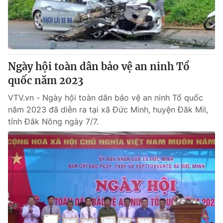
Giao lưu trực tuyến
Sản phẩm
Lịch phát sóng
Thị trường
Tư vấn
Ngày hội toàn dân bảo vệ an ninh Tổ
Chuyên mục khác
quốc năm 2023
Emagazine
Podcast
VTV.vn - Ngày hội toàn dân bảo vệ an ninh Tổ quốc
năm 2023 đã diễn ra tại xã Đức Minh, huyện Đăk Mil,
Photo
Infographic
tỉnh Đắk Nông ngày 7/7.
Video
Shorts video
VTV Money
VTV Thể thao
VTV Sức khoẻ
Bất động sản