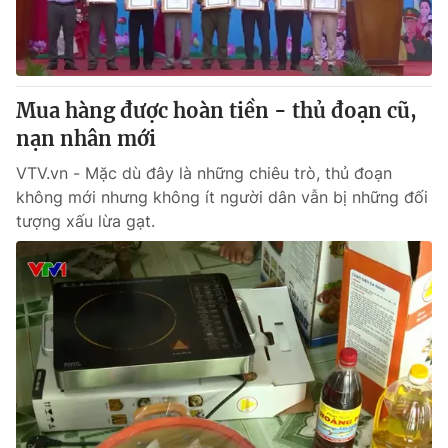
Thị trường 24h
Tấm lòng Việt
VTV4
Vươn mình bằng AI
Mua hàng được hoàn tiền - thủ đoạn cũ,
VTV9
VTV8
nạn nhân mới
VTV.vn - Mặc dù đây là những chiêu trò, thủ đoạn
Liên hệ tòa soạn
English
không mới nhưng không ít người dân vẫn bị những đối
tượng xấu lừa gạt.
THỜI BÁO VTV
Theo dõi báo trên
Cơ quan chủ quản:
Đài Truyền hình Việt Nam
Cơ quan báo chí:
Thời báo VTV