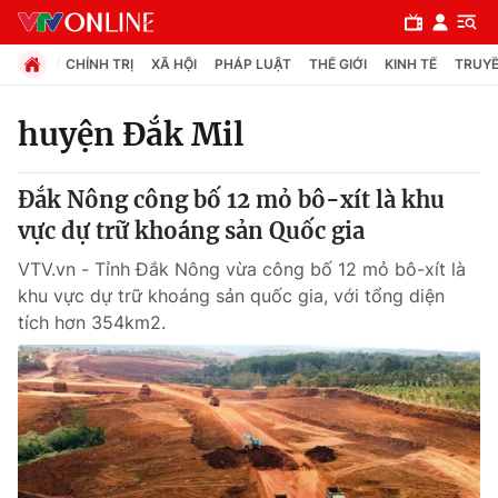
CHÍNH TRỊ
XÃ HỘI
PHÁP LUẬT
THẾ GIỚI
KINH TẾ
TRUYỀ
huyện Đắk Mil
Chuyên mục
Đắk Nông công bố 12 mỏ bô-xít là khu
Chính trị
vực dự trữ khoáng sản Quốc gia
VTV.vn - Tỉnh Đắk Nông vừa công bố 12 mỏ bô-xít là
Xã hội
khu vực dự trữ khoáng sản quốc gia, với tổng diện
tích hơn 354km2.
Pháp luật
Y tế
Thế giới