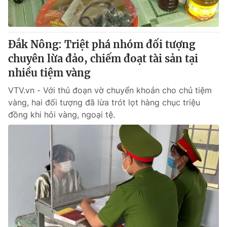
Giấy phép hoạt động báo in và báo điện tử số 483/GP-BTTTT
cấp ngày 29/12/2023
Tổng Biên tập:
Vũ Thanh Thủy
Đắk Nông: Triệt phá nhóm đối tượng
Phó Tổng Biên tập:
Nguyễn Thị Mỹ Hạnh, Phạm Quốc Thắng,
chuyên lừa đảo, chiếm đoạt tài sản tại
Nguyễn Trọng Ninh
Tổng đài VTV:
nhiều tiệm vàng
024.38 355 931 - 024.38 355 932
Ðiện thoại Thời báo VTV:
024.66 897 897
VTV.vn - Với thủ đoạn vờ chuyển khoản cho chủ tiệm
Email:
toasoan@vtv.vn
vàng, hai đối tượng đã lừa trót lọt hàng chục triệu
Liên hệ quảng cáo:
024-7300.7108
đồng khi hỏi vàng, ngoại tệ.