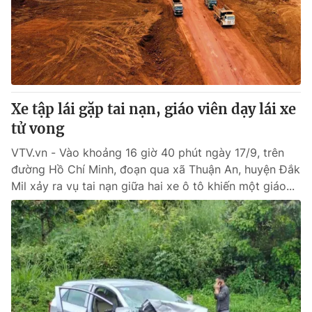
Tin tức
Kinh tế
Thế giới đó đây
Tài chính
Dữ liệu và đời sống
Câu chuyện quốc tế
Thị trường
Xe tập lái gặp tai nạn, giáo viên dạy lái xe
Truyền hình
Góc doanh nghiệp
tử vong
Phim VTV
Giải trí
VTV.vn - Vào khoảng 16 giờ 40 phút ngày 17/9, trên
Hậu trường
đường Hồ Chí Minh, đoạn qua xã Thuận An, huyện Đắk
Điện ảnh
Mil xảy ra vụ tai nạn giữa hai xe ô tô khiến một giáo...
Đời sống
Nhân vật
Âm nhạc
Du lịch
Khán giả
Giáo dục
Sao
Làm đẹp
Giải sao mai
Tuyển sinh
Công nghệ
Chất lượng cuộc sống
Học trực tuyến
Hitech Công nghệ tương lai