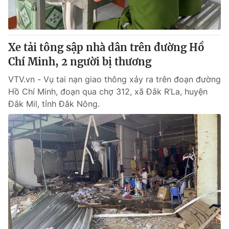
® Cấm sao chép dưới mọi hình thức nếu không có sự chấp
thuận bằng văn bản. Ghi rõ nguồn VTV.vn khi phát hành lại
Xe tải tông sập nhà dân trên đường Hồ
thông tin từ website này.
Chí Minh, 2 người bị thương
VTV.vn - Vụ tai nạn giao thông xảy ra trên đoạn đường
Hồ Chí Minh, đoạn qua chợ 312, xã Đắk R’La, huyện
Đắk Mil, tỉnh Đắk Nông.